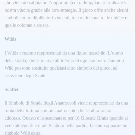
che vinciamo abbiamo l’opportunità di raddoppiare o triplicare la
nostra vincita grazie alle loro strategie. Il gioco offre anche alcuni
simboli con multiplikatori vincenti, tra cui due anatre: le uniche e
quelle colorate a strisce.
Wilds
I Wilds vengono rappresentati da una figura maschile (L’uomo
della strada) che si muove all’interno di ogni simbolo. I simboli
Wild possono sostituire qualsiasi altro simbolo del gioco, ad
eccezione degli Scatter.
Scatter
Il Simbolo di Strada degli Anatroccoli viene rappresentato da una
ruota della fortuna con un anatroccolo che sembra saltarci
addosso. Questo è lo scatenatore per 10 Giocate Gratis quando si
vede almeno due o più Scattern nella partita, facendo apparire un
simbolo Wild extra.