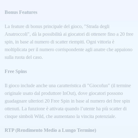
Bonus Features
La feature di bonus principale del gioco, "Strada degli
Anatroccoli", dà la possibilità ai giocatori di ottenere fino a 20 free
spin, in base al numero di scatter riempiti. Ogni vittoria è
moltiplicata per il numero corrispondente agli anatre che appaiono
sulla ruota del caso.
Free Spins
Il gioco include anche una caratteristica di "Giocofun" (il termine
originale usato dal produttore InOut), dove giocatori possono
guadagnare ulteriori 20 Free Spin in base al numero dei free spin
ottenuti. La funzione è attivata quando l’utente ha più scatter di
cinque simboli Wild, che aumentano la vincita potenziale.
RTP (Rendimento Medio a Lungo Termine)