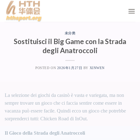
Skip
to
content
未分类
Sostituisci il Big Game con la Strada
degli Anatroccoli
POSTED ON
2026年1月27日
BY
XINWEN
La selezione dei giochi da casinò è vasta e variegata, ma non
sempre trovare un gioco che ci faccia sentire come essere in
vacanza può essere facile. Quindi ecco un gioco che potrebbe
sorprenderci tutti: Chicken Road di InOut.
Il Gioco della Strada degli Anatroccoli