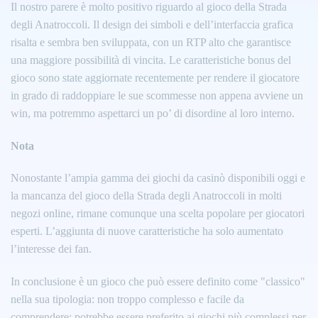
Il nostro parere è molto positivo riguardo al gioco della Strada
degli Anatroccoli. Il design dei simboli e dell’interfaccia grafica
risalta e sembra ben sviluppata, con un RTP alto che garantisce
una maggiore possibilità di vincita. Le caratteristiche bonus del
gioco sono state aggiornate recentemente per rendere il giocatore
in grado di raddoppiare le sue scommesse non appena avviene un
win, ma potremmo aspettarci un po’ di disordine al loro interno.
Nota
Nonostante l’ampia gamma dei giochi da casinò disponibili oggi e
la mancanza del gioco della Strada degli Anatroccoli in molti
negozi online, rimane comunque una scelta popolare per giocatori
esperti. L’aggiunta di nuove caratteristiche ha solo aumentato
l’interesse dei fan.
In conclusione è un gioco che può essere definito come "classico"
nella sua tipologia: non troppo complesso e facile da
comprendere; potrebbe essere preferito ai giochi più complessi per