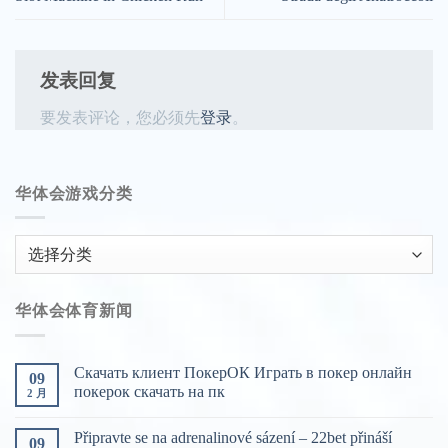
发表回复
要发表评论，您必须先
登录
。
华体会游戏分类
华
体
会
华体会体育新闻
游
戏
分
Скачать клиент ПокерОК Играть в покер онлайн
09
类
покерок скачать на пк
2 月
Připravte se na adrenalinové sázení – 22bet přináší
09