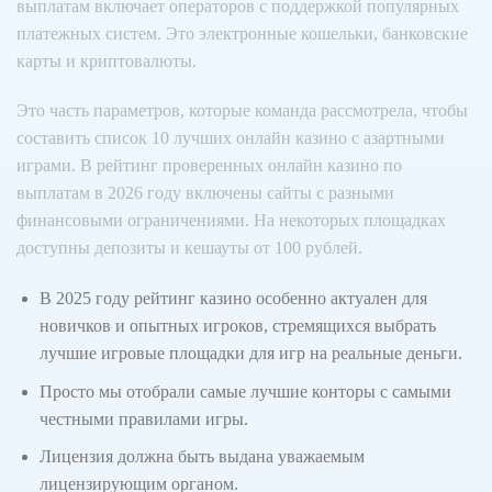
выплатам включает операторов с поддержкой популярных
платежных систем. Это электронные кошельки, банковские
карты и криптовалюты.
Это часть параметров, которые команда рассмотрела, чтобы
составить список 10 лучших онлайн казино с азартными
играми. В рейтинг проверенных онлайн казино по
выплатам в 2026 году включены сайты с разными
финансовыми ограничениями. На некоторых площадках
доступны депозиты и кешауты от 100 рублей.
В 2025 году рейтинг казино особенно актуален для
новичков и опытных игроков, стремящихся выбрать
лучшие игровые площадки для игр на реальные деньги.
Просто мы отобрали самые лучшие конторы с самыми
честными правилами игры.
Лицензия должна быть выдана уважаемым
лицензирующим органом.