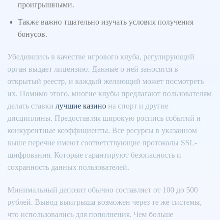
проигрышными.
Также важно тщательно изучать условия получения
бонусов.
Убедившись в качестве игрового клуба, регулирующий
орган выдает лицензию. Данные о ней заносятся в
открытый реестр, и каждый желающий может посмотреть
их. Помимо этого, многие клубы предлагают пользователям
делать ставки
лучшие казино
на спорт и другие
дисциплины. Предоставляя широкую роспись событий и
конкурентные коэффициенты. Все ресурсы в указанном
выше перечне имеют соответствующие протоколы SSL-
шифрования. Которые гарантируют безопасность и
сохранность данных пользователей.
Минимальный депозит обычно составляет от 100 до 500
рублей. Вывод выигрыша возможен через те же системы,
что использовались для пополнения. Чем больше