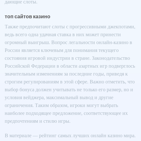
дающие слоты.
топ сайтов казино
Также предпочитают слоты с прогрессивными джекпотами,
ведь всего одна удачная ставка в них может принести
огромный выигрыш. Вопрос легальности онлайн-казино в
России является ключевым для понимания текущего
состояния игровой индустрии в стране. Законодательство
Российской Федерации в области азартных игр подверглось
значительным изменениям за последние годы, приведя к
строгим регулированиям в этой сфере. Важно отметить, что
выбор бонуса должен учитывать не только его размер, но и
условия вейджера, максимальный вывод и другие
ограничения. Таким образом, игроки могут выбрать
наиболее подходящее предложение, соответствующее их
предпочтениям и стилю игры.
В материале — рейтинг самых лучших онлайн казино мира.