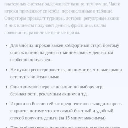
платежных систем поддерживает казино, тем лучше. Часто
игроки применяют способы, перечисленные в таблице.
Операторы проводят турниры, лотереи, регулярные акции.
В них клиенты получают деньги, фриспины, баллы
лояльности, различные ценные призы.
Для многих игроков важен комфортный старт, поэтому
список казино на деньги с минимальным депозитом
особенно популярен.
Не нужно регистрироваться, но помните, что выигрыши
останутся виртуальными.
Они занимают первые позиции по выбору игр,
безопасности, рекламным акциям и т.д.
Игроки из России сейчас предпочитают выводить призы
в крипте, потому что это самый быстрый и удобный
способ получить деньги (за 15 минут максимум).
При выборе метода пополнения счета и вывода средств,