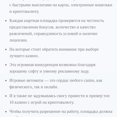
с быстрыми выплатами на карты, электронные кошельки
и криптовалюту.
Каждая азартная площадка проверяется на честность
предоставления бонусов, количество и качество
развлечений, справедливость условий и наличие
лицензии.
На которые стоит обратить внимание при выборе
лучшего казино.
Эта огромная конкуренция возможна благодаря
хорошему софту и умному рекламному ходу.
Игровые автоматы — это сердце любого casino, как
физического, так и онлайн.
И я также не задумываясь смогу привести в пример топ
10 казино с игрой на криптовалюту.
Чтобы получить разрешение на работу, площадка должна