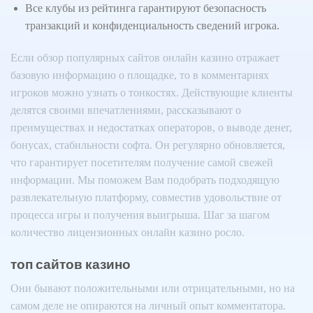
Все клубы из рейтинга гарантируют безопасность
транзакций и конфиденциальность сведений игрока.
Если обзор популярных сайтов онлайн казино отражает
базовую информацию о площадке, то в комментариях
игроков можно узнать о тонкостях. Действующие клиенты
делятся своими впечатлениями, рассказывают о
преимуществах и недостатках операторов, о выводе денег,
бонусах, стабильности софта. Он регулярно обновляется,
что гарантирует посетителям получение самой свежей
информации. Мы поможем Вам подобрать подходящую
развлекательную платформу, совместив удовольствие от
процесса игры и получения выигрыша. Шаг за шагом
количество лицензионных онлайн казино росло.
топ сайтов казино
Они бывают положительными или отрицательными, но на
самом деле не опираются на личный опыт комментатора.