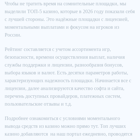
Чтобы не тратить время на сомнительные площадки, мы
выделили ТОП-5 казино, которые в 2026 году показали себя
с лучшей стороны. Это надёжные площадки с лицензией,
моментальными выплатами и фокусом на игроков из
России.
Рейтинг составляется с учетом ассортимента игр,
безопасности, времени осуществления выплат, наличия
службы поддержки и лицензии, разнообразия бонусов,
выбора языков и валют. Есть десятки параметров работы,
характеризующих надежность площадки. Начинается все с
лицензии, далее анализируются качество софта и сайта,
перечень доступных провайдеров, платежных систем,
пользовательские отзывы и т.д.
Подробнее ознакомиться с условиями моментального
вывода средств из казино можно прямо тут. Топ лучших
казино добавляются на наш портал ежедневно, проводятся