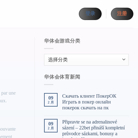
登录
注册
华体会游戏分类
华
体
会
华体会体育新闻
游
戏
分
é par une
Скачать клиент ПокерОК
09
类
aux.
Играть в покер онлайн
2 月
покерок скачать на пк
Připravte se na adrenalinové
09
sázení – 22bet přináší kompletní
émouvante
2 月
průvodce sázkami, bonusy a
nnement