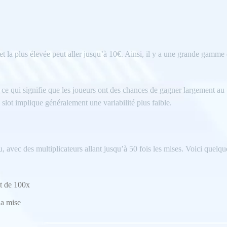
t la plus élevée peut aller jusqu’à 10€. Ainsi, il y a une grande gamme
ce qui signifie que les joueurs ont des chances de gagner largement au
 slot implique généralement une variabilité plus faible.
u, avec des multiplicateurs allant jusqu’à 50 fois les mises. Voici quelq
at de 100x
la mise