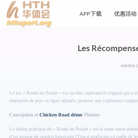
Skip
to
APP下载
优惠活动
content
Les Récompense
POSTED 
Le jeu « Route du Poulet » est un titre captivant et original qui a a
entreprise de jeux en ligne réputée, propose une expérience uniqu
Conception et
Chicken Road démo
Thèmes
Le thème principal du « Route du Poulet » est la route ouest améri
d’un groupe de poulets traversant l’Ouest américain en quête de leur