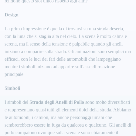
rendono questo slot unico rispetto agli altri?
Design
La prima impressione è quella di trovarsi su una strada deserta,
con la luna che si staglia alta nel cielo. La scena è molto calma e
serena, ma il senso della tensione è palpabile quando gli anelli
iniziano a comparire sulla strada. Gli animazioni sono semplici ma
efficaci, con le luci dei fari delle automobili che lampeggiano
mentre i simboli iniziano ad apparire sull’asse di rotazione
principale.
Simboli
I simboli del
Strada degli Anelli di Pollo
sono molto diversificati
e rappresentano quasi tutti gli elementi tipici della strada. Abbiamo
le automobili, i camion, ma anche personaggi umani che
sembrerebbero essere in fuga da qualcosa o qualcuno. Gli anelli di
pollo compaiono ovunque sulla scena e sono chiaramente il