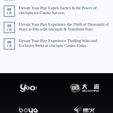
Elevate Your Play Expert Tactics & the Power of
09
vincispin for Casino Success.
2 月
Elevate Your Play Experience the Thrill of Thousands of
09
Ways to Win with vincispin & Transform Your
2 月
Elevate Your Play Experience Thrilling Wins and
09
Exclusive Perks at vincispin Casino Today.
2 月