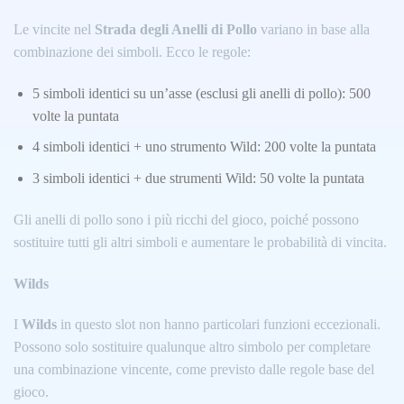
Le vincite nel
Strada degli Anelli di Pollo
variano in base alla
combinazione dei simboli. Ecco le regole:
5 simboli identici su un’asse (esclusi gli anelli di pollo): 500
volte la puntata
4 simboli identici + uno strumento Wild: 200 volte la puntata
3 simboli identici + due strumenti Wild: 50 volte la puntata
Gli anelli di pollo sono i più ricchi del gioco, poiché possono
sostituire tutti gli altri simboli e aumentare le probabilità di vincita.
Wilds
I
Wilds
in questo slot non hanno particolari funzioni eccezionali.
Possono solo sostituire qualunque altro simbolo per completare
una combinazione vincente, come previsto dalle regole base del
gioco.