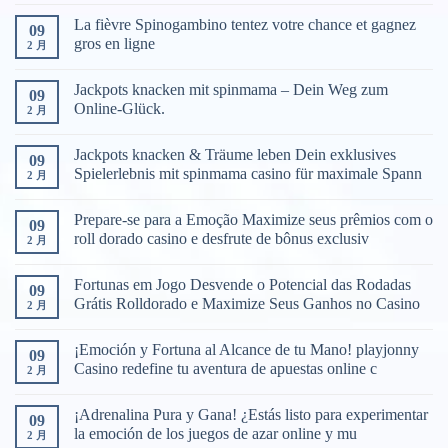
La fièvre Spinogambino tentez votre chance et gagnez
09
gros en ligne
2 月
Jackpots knacken mit spinmama – Dein Weg zum
09
Online-Glück.
2 月
Jackpots knacken & Träume leben Dein exklusives
09
Spielerlebnis mit spinmama casino für maximale Spann
2 月
Prepare-se para a Emoção Maximize seus prêmios com o
09
roll dorado casino e desfrute de bônus exclusiv
2 月
Fortunas em Jogo Desvende o Potencial das Rodadas
09
Grátis Rolldorado e Maximize Seus Ganhos no Casino
2 月
¡Emoción y Fortuna al Alcance de tu Mano! playjonny
09
Casino redefine tu aventura de apuestas online c
2 月
¡Adrenalina Pura y Gana! ¿Estás listo para experimentar
09
la emoción de los juegos de azar online y mu
2 月