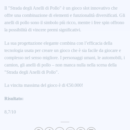
Il "Strada degli Anelli di Pollo" è un gioco slot innovativo che
offre una combinazione di elementi e funzionalità diversificati. Gli
anelli di pollo sono il simbolo più ricco, mentre i free spin offrono
la possibilità di vincere premi significativi.
La sua progettazione elegante combina con l’efficacia della
tecnologia usata per creare un gioco che è sia facile da giocare e
complesso nel senso migliore. I personaggi umani, le automobili, i
camion, gli anelli di pollo – non manca nulla nella scena della
"Strada degli Anelli di Pollo".
La vincita massima del gioco è di €50.000!
Risultato:
8,7/10