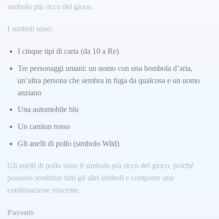
simbolo più ricco del gioco.
I simboli sono:
I cinque tipi di carta (da 10 a Re)
Tre personaggi umani: un uomo con una bombola d’aria,
un’altra persona che sembra in fuga da qualcosa e un uomo
anziano
Una automobile blu
Un camion rosso
Gli anelli di pollo (simbolo Wild)
Gli anelli di pollo sono il simbolo più ricco del gioco, poiché
possono sostituire tutti gli altri simboli e comporre una
combinazione vincente.
Payouts