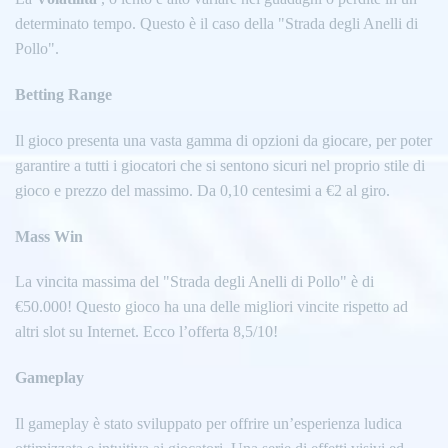
determinato tempo. Questo è il caso della "Strada degli Anelli di
Pollo".
Betting Range
Il gioco presenta una vasta gamma di opzioni da giocare, per poter
garantire a tutti i giocatori che si sentono sicuri nel proprio stile di
gioco e prezzo del massimo. Da 0,10 centesimi a €2 al giro.
Mass Win
La vincita massima del "Strada degli Anelli di Pollo" è di
€50.000! Questo gioco ha una delle migliori vincite rispetto ad
altri slot su Internet. Ecco l’offerta 8,5/10!
Gameplay
Il gameplay è stato sviluppato per offrire un’esperienza ludica