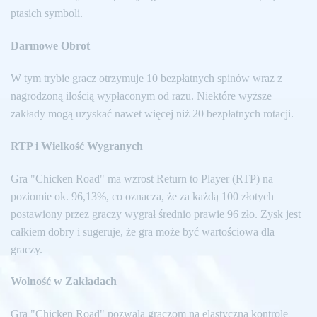
ptasich symboli.
Darmowe Obrot
W tym trybie gracz otrzymuje 10 bezpłatnych spinów wraz z
nagrodzoną ilością wypłaconym od razu. Niektóre wyższe
zakłady mogą uzyskać nawet więcej niż 20 bezpłatnych rotacji.
RTP i Wielkość Wygranych
Gra "Chicken Road" ma wzrost Return to Player (RTP) na
poziomie ok. 96,13%, co oznacza, że za każdą 100 złotych
postawiony przez graczy wygrał średnio prawie 96 zło. Zysk jest
całkiem dobry i sugeruje, że gra może być wartościowa dla
graczy.
Wolność w Zakładach
Gra "Chicken Road" pozwala graczom na elastyczną kontrolę