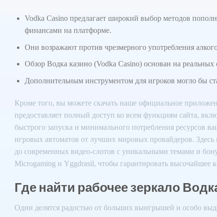
Vodka Casino предлагает широкий выбор методов пополне
финансами на платформе.
Они возражают против чрезмерного употребления алкого
Обзор Водка казино (Vodka Casino) основан на реальных
Дополнительным инструментом для игроков могло бы ста
Кроме того, вы можете скачать наше официальное приложени
предоставляет полный доступ ко всем функциям сайта, вкл
быстрого запуска и минимального потребления ресурсов ва
игровых автоматов от лучших мировых провайдеров. Здесь 
до современных видео-слотов с уникальными темами и бон
Microgaming и Yggdrasil, чтобы гарантировать высочайшее к
Где найти рабочее зеркало Водка
Одни делятся радостью от больших выигрышей и особо выд