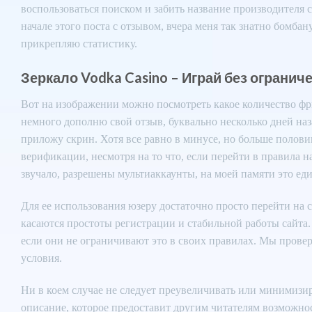
воспользоваться поиском и забить название производителя сл
начале этого поста с отзывом, вчера меня так знатно бомбан
прикрепляю статистику.
Зеркало Vodka Casino – Играй без огранич
Вот на изображении можно посмотреть какое количество фри
немного дополню свой отзыв, буквально несколько дней наз
приложу скрин. Хотя все равно в минусе, но больше полови
верификации, несмотря на то что, если перейти в правила на
звучало, разрешены мультиаккаунты, на моей памяти это еди
Для ее использования юзеру достаточно просто перейти на 
касаются простоты регистрации и стабильной работы сайта.
если они не ограничивают это в своих правилах. Мы провер
условия.
Ни в коем случае не следует преувеличивать или минимизи
описание, которое предоставит другим читателям возможно