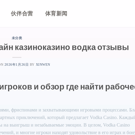
伙伴合营
体育新闻
未分类
лайн казиноказино водка отзывы
ON
2026年1月26日
BY
XINWEN
гроков и обзор где найти рабоче
иями, фриспинами и захватывающими игровыми процессами. Бл
азартных приключений, который предлагает Vodka Casino. Кажды
ы на выигрыш и незабываемые эмоции. В целом, Vodka Casino
чений, и многие игроки находят удовольствие в его играх и бон