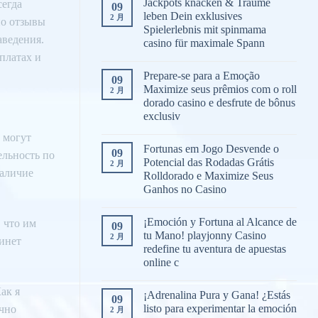
Jackpots knacken & Träume
сегда
09
leben Dein exklusives
2 月
но отзывы
Spielerlebnis mit spinmama
аведения.
casino für maximale Spann
платах и
Prepare-se para a Emoção
09
Maximize seus prêmios com o roll
2 月
dorado casino e desfrute de bônus
exclusiv
 могут
Fortunas em Jogo Desvende o
09
ельность по
Potencial das Rodadas Grátis
2 月
Наличие
Rolldorado e Maximize Seus
Ganhos no Casino
¡Emoción y Fortuna al Alcance de
 что им
09
tu Mano! playjonny Casino
2 月
бинет
redefine tu aventura de apuestas
online c
ак я
¡Adrenalina Pura y Gana! ¿Estás
09
listo para experimentar la emoción
ечно
2 月