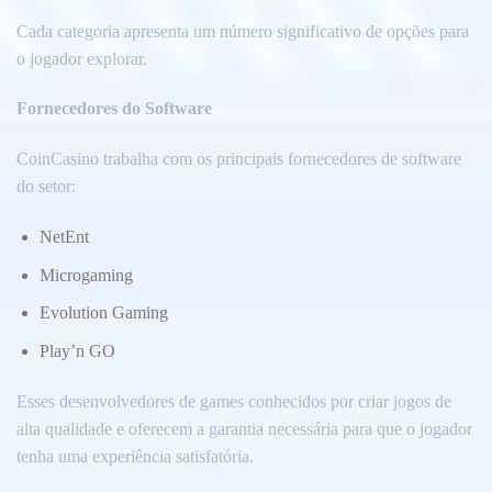
Cada categoria apresenta um número significativo de opções para
o jogador explorar.
Fornecedores do Software
CoinCasino trabalha com os principais fornecedores de software
do setor:
NetEnt
Microgaming
Evolution Gaming
Play’n GO
Esses desenvolvedores de games conhecidos por criar jogos de
alta qualidade e oferecem a garantia necessária para que o jogador
tenha uma experiência satisfatória.