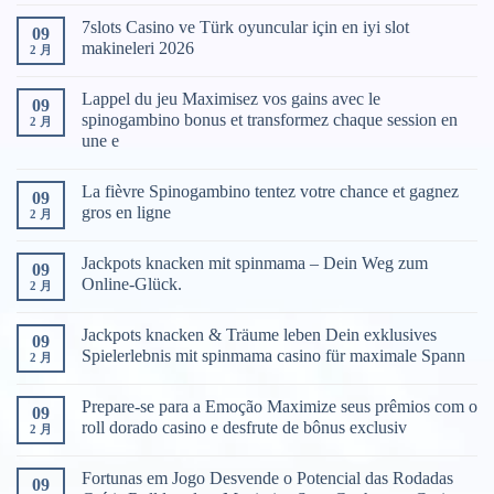
7slots Casino ve Türk oyuncular için en iyi slot
09
makineleri 2026
2 月
Lappel du jeu Maximisez vos gains avec le
09
spinogambino bonus et transformez chaque session en
2 月
une e
La fièvre Spinogambino tentez votre chance et gagnez
09
gros en ligne
2 月
Jackpots knacken mit spinmama – Dein Weg zum
09
Online-Glück.
2 月
Jackpots knacken & Träume leben Dein exklusives
09
Spielerlebnis mit spinmama casino für maximale Spann
2 月
Prepare-se para a Emoção Maximize seus prêmios com o
09
roll dorado casino e desfrute de bônus exclusiv
2 月
Fortunas em Jogo Desvende o Potencial das Rodadas
09