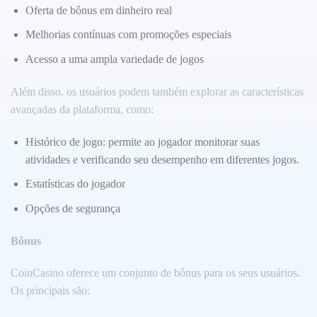
Oferta de bônus em dinheiro real
Melhorias contínuas com promoções especiais
Acesso a uma ampla variedade de jogos
Além disso, os usuários podem também explorar as características
avançadas da plataforma, como:
Histórico de jogo: permite ao jogador monitorar suas
atividades e verificando seu desempenho em diferentes jogos.
Estatísticas do jogador
Opções de segurança
Bônus
CoinCasino oferece um conjunto de bônus para os seus usuários.
Os principais são: