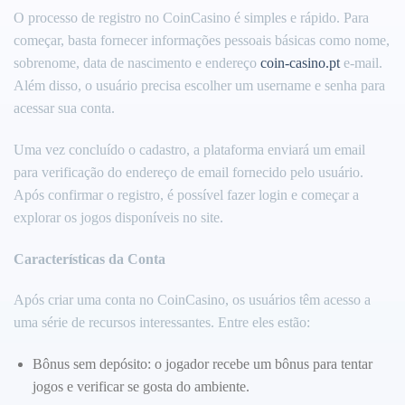
O processo de registro no CoinCasino é simples e rápido. Para
começar, basta fornecer informações pessoais básicas como nome,
sobrenome, data de nascimento e endereço
coin-casino.pt
e-mail.
Além disso, o usuário precisa escolher um username e senha para
acessar sua conta.
Uma vez concluído o cadastro, a plataforma enviará um email
para verificação do endereço de email fornecido pelo usuário.
Após confirmar o registro, é possível fazer login e começar a
explorar os jogos disponíveis no site.
Características da Conta
Após criar uma conta no CoinCasino, os usuários têm acesso a
uma série de recursos interessantes. Entre eles estão:
Bônus sem depósito: o jogador recebe um bônus para tentar
jogos e verificar se gosta do ambiente.