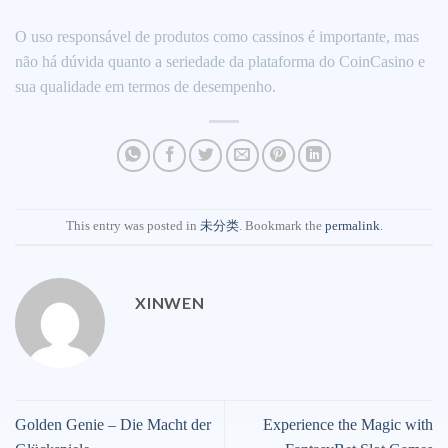
O uso responsável de produtos como cassinos é importante, mas
não há dúvida quanto a seriedade da plataforma do CoinCasino e
sua qualidade em termos de desempenho.
This entry was posted in
未分类
. Bookmark the
permalink
.
XINWEN
Golden Genie – Die Macht der
Experience the Magic with