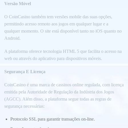
Versão Móvel
O CoinCasino também tem versões mobile das suas opções,
permitindo acesso remoto aos jogos em qualquer lugar e a
qualquer momento. O site está disponível tanto no iOS quanto no
Android.
A plataforma oferece tecnologia HTML 5 que facilita o acesso na
web ou através do aplicativo para dispositivos móveis.
Segurança E Licença
CoinCasino é uma marca de cassinos online regulada, com licença
emitida pela Autoridade de Regulação da Indústria dos Jogos
(AGCC). Além disso, a plataforma segue todas as regras de
segurança necessárias:
Protocolo SSL para garantir transações on-line.