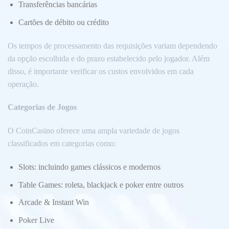
Transferências bancárias
Cartões de débito ou crédito
Os tempos de processamento das requisições variam dependendo
da opção escolhida e do prazo estabelecido pelo jogador. Além
disso, é importante verificar os custos envolvidos em cada
operação.
Categorias de Jogos
O CoinCasino oferece uma ampla variedade de jogos
classificados em categorias como:
Slots: incluindo games clássicos e modernos
Table Games: roleta, blackjack e poker entre outros
Arcade & Instant Win
Poker Live