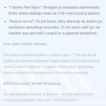
"Chicken Free Spins": Dostępne po uzyskaniu odpowiedniej
liczby składu dzikiego znaku na 2 lub więcej pozycji planszy.
"Kasyno na wsi": To jest bonus, który aktywuje się dopiero po
naciśnięciu specjalnego przycisku. Tu oto nasza część gry ma
zupełnie inną opowieść o pogoń za wygranymi pieniędzmi.
Free Spins (Wolne Obroty)
Free spiny są dostępne tylko w jednej z gier – "Chicken Road".
Dzięki tym obrotom będziemy mogli uzyskać do 15 darmowych
spinów i nawet więcej po wygraniu. Oczywiście, jest pewna
różnica pomiędzy Free Spinami a Obrotami za pieniądze.
RTP (Otrzymuje Wynik Pieniężnej)
To najważniejsza wartość w kasynie – od niej zależy wynik
wygranych pieniędzy. Oto nasz "Chicken Road":