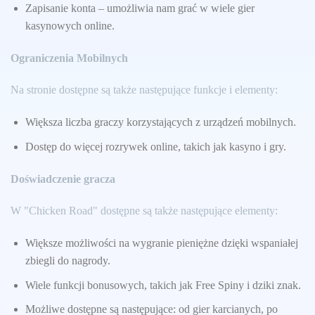
Zapisanie konta – umożliwia nam grać w wiele gier
kasynowych online.
Ograniczenia Mobilnych
Na stronie dostępne są także następujące funkcje i elementy:
Większa liczba graczy korzystających z urządzeń mobilnych.
Dostęp do więcej rozrywek online, takich jak kasyno i gry.
Doświadczenie gracza
W "Chicken Road" dostępne są także następujące elementy:
Większe możliwości na wygranie pieniężne dzięki wspaniałej
zbiegli do nagrody.
Wiele funkcji bonusowych, takich jak Free Spiny i dziki znak.
Możliwe dostępne są następujące: od gier karcianych, po