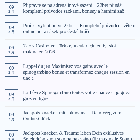
Připravte se na adrenalinové sázení – 22bet přináší
09
kompletní průvodce sázkami, bonusy a herními záž
2 月
Proč si vybrat právě 22bet – Kompletní průvodce světem
09
online her a sázek pro české hráče
2 月
7slots Casino ve Türk oyuncular için en iyi slot
09
makineleri 2026
2 月
Lappel du jeu Maximisez vos gains avec le
09
spinogambino bonus et transformez chaque session en
2 月
une e
La fièvre Spinogambino tentez votre chance et gagnez
09
gros en ligne
2 月
Jackpots knacken mit spinmama – Dein Weg zum
09
Online-Glück.
2 月
Jackpots knacken & Träume leben Dein exklusives
09
Spielerlebnis mit spinmama casino für maximale Spann
2 月