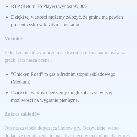
RTP (Return To Player) wynosi 95,00%.
Dzięki tej wartości możemy założyć, że gmina ma pewien
procent zysku w każdym spotkaniu.
Volatility
Jednakże niektórzy gracze mają kwestie ze zmianami losów w
grach. Oto nasza ocena:
"Chicken Road" to gra o średnim stopniu składowego
(Medium).
Dzięki tej wartości będziemy mogli zobaczyć więcej
możliwości na wygranie pieniężne.
Zakres zakładów
Oto nasza tabela dotycząca limitów gry. Oczywiście, warto
dodać, że ograniczenia te mają być nieco wzmocnione dla graczy