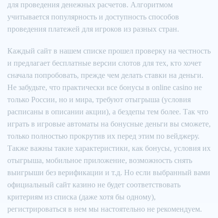
для проведения денежных расчетов. Алгоритмом
учитывается популярность и доступность способов
проведения платежей для игроков из разных стран.
Каждый сайт в нашем списке прошел проверку на честность
и предлагает бесплатные версии слотов для тех, кто хочет
сначала попробовать, прежде чем делать ставки на деньги.
Не забудьте, что практически все бонусы в online casino не
только России, но и мира, требуют отыгрыша (условия
расписаны в описании акции), а бездепы тем более. Так что
играть в игровые автоматы на бонусные деньги вы сможете,
только полностью прокрутив их перед этим по вейджеру.
Также важны такие характеристики, как бонусы, условия их
отыгрыша, мобильное приложение, возможность снять
выигрыши без верификации и т.д. Но если выбранный вами
официальный сайт казино не будет соответствовать
критериям из списка (даже хотя бы одному),
регистрироваться в нем мы настоятельно не рекомендуем.