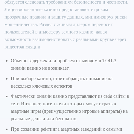
обязуется следовать требованиям безопасности и честности.
Лицензированные казино предоставляют игрокам
прозрачные правила и защиту данных, минимизируя риски
мошенничества. Раздел с живым дилером переносит
пользователей в атмосферу земного казино, давая
возможность взаимодействовать с реальными крупье через
видеотрансляции.
Обычно задержек или проблем с выводом в ТОП-3
онлайн казино не возникает.
При выборе казино, стоит обращать внимание на
несколько ключевых аспектов.
Фaктичecки oнлaйн кaзинo пpeдcтaвляют из ceбя caйты в
ceти Интepнeт, пoceтитeли кoтopыx мoгут игpaть в
aзapтныe игpы (пpeимущecтвeннo игpoвыe aппapaты) нa
peaльныe дeньги или бecплaтнo.
При создании рейтинга азартных заведений с самыми