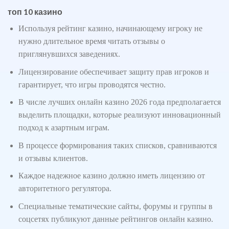
топ 10 казино
Используя рейтинг казино, начинающему игроку не
нужно длительное время читать отзывы о
приглянувшихся заведениях.
Лицензирование обеспечивает защиту прав игроков и
гарантирует, что игры проводятся честно.
В числе лучших онлайн казино 2026 года предполагается
выделить площадки, которые реализуют инновационный
подход к азартным играм.
В процессе формирования таких списков, сравниваются
и отзывы клиентов.
Каждое надежное казино должно иметь лицензию от
авторитетного регулятора.
Специальные тематические сайты, форумы и группы в
соцсетях публикуют данные рейтингов онлайн казино.