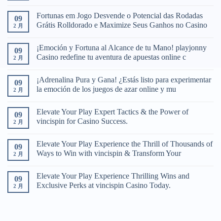
Fortunas em Jogo Desvende o Potencial das Rodadas
09
Grátis Rolldorado e Maximize Seus Ganhos no Casino
2 月
¡Emoción y Fortuna al Alcance de tu Mano! playjonny
09
Casino redefine tu aventura de apuestas online c
2 月
¡Adrenalina Pura y Gana! ¿Estás listo para experimentar
09
la emoción de los juegos de azar online y mu
2 月
Elevate Your Play Expert Tactics & the Power of
09
vincispin for Casino Success.
2 月
Elevate Your Play Experience the Thrill of Thousands of
09
Ways to Win with vincispin & Transform Your
2 月
Elevate Your Play Experience Thrilling Wins and
09
Exclusive Perks at vincispin Casino Today.
2 月