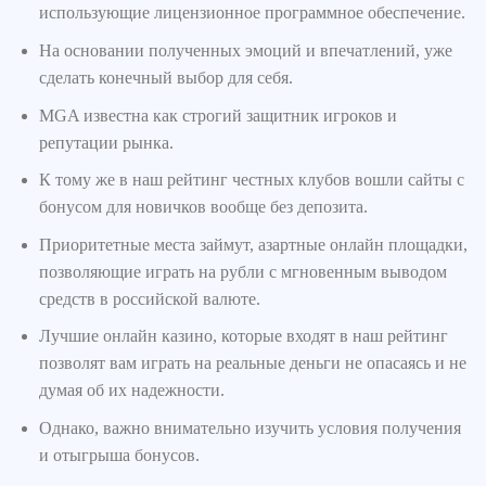
использующие лицензионное программное обеспечение.
На основании полученных эмоций и впечатлений, уже
сделать конечный выбор для себя.
MGA известна как строгий защитник игроков и
репутации рынка.
К тому же в наш рейтинг честных клубов вошли сайты с
бонусом для новичков вообще без депозита.
Приоритетные места займут, азартные онлайн площадки,
позволяющие играть на рубли с мгновенным выводом
средств в российской валюте.
Лучшие онлайн казино, которые входят в наш рейтинг
позволят вам играть на реальные деньги не опасаясь и не
думая об их надежности.
Однако, важно внимательно изучить условия получения
и отыгрыша бонусов.