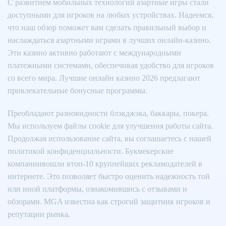
С развитием мобильных технологий азартные игры стали
доступными для игроков на любых устройствах. Надеемся,
что наш обзор поможет вам сделать правильный выбор и
наслаждаться азартными играми в лучших онлайн-казино.
Эти казино активно работают с международными
платежными системами, обеспечивая удобство для игроков
со всего мира. Лучшие онлайн казино 2026 предлагают
привлекательные бонусные программы.
Преобладают разновидности блэкджэка, баккары, покера.
Мы используем файлы cookie для улучшения работы сайта.
Продолжая использование сайта, вы соглашаетесь с нашей
политикой конфиденциальности. Букмекерские
компаниивошли втоп-10 крупнейших рекламодателей в
интернете. Это позволяет быстро оценить надежность той
или иной платформы, ознакомившись с отзывами и
обзорами. MGA известна как строгий защитник игроков и
репутации рынка.