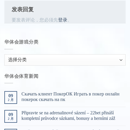
发表回复
要发表评论，您必须先
登录
。
华体会游戏分类
华
体
会
华体会体育新闻
游
戏
分
Скачать клиент ПокерОК Играть в покер онлайн
09
类
покерок скачать на пк
2 月
Připravte se na adrenalinové sázení – 22bet přináší
09
kompletní průvodce sázkami, bonusy a herními záž
2 月