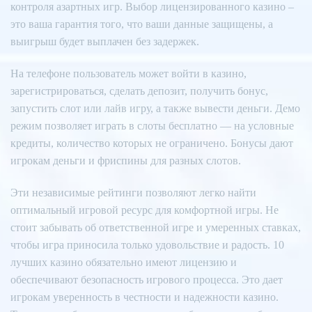
контроля азартных игр. Выбор лицензированного казино –
это ваша гарантия того, что ваши данные защищены, а
выигрыш будет выплачен без задержек.
На телефоне пользователь может войти в казино,
зарегистрироваться, сделать депозит, получить бонус,
запустить слот или лайв игру, а также вывести деньги. Демо
режим позволяет играть в слоты бесплатно — на условные
кредиты, количество которых не ограничено. Бонусы дают
игрокам деньги и фриспины для разных слотов.
Эти независимые рейтинги позволяют легко найти
оптимальный игровой ресурс для комфортной игры. Не
стоит забывать об ответственной игре и умеренных ставках,
чтобы игра приносила только удовольствие и радость. 10
лучших казино обязательно имеют лицензию и
обеспечивают безопасность игрового процесса. Это дает
игрокам уверенность в честности и надежности казино.