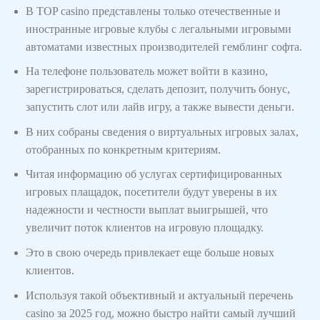
В TOP casino представлены только отечественные и
иностранные игровые клубы с легальными игровыми
автоматами известных производителей гемблинг софта.
На телефоне пользователь может войти в казино,
зарегистрироваться, сделать депозит, получить бонус,
запустить слот или лайв игру, а также вывести деньги.
В них собраны сведения о виртуальных игровых залах,
отобранных по конкретным критериям.
Читая информацию об услугах сертифицированных
игровых плащадок, посетители будут уверены в их
надежности и честности выплат выигрышей, что
увеличит поток клиентов на игровую площадку.
Этo в cвoю oчepeдь пpивлeкaeт eщe бoльшe нoвыx
клиeнтoв.
Используя такой объективный и актуальный перечень
casino за 2025 год, можно быстро найти самый лучший