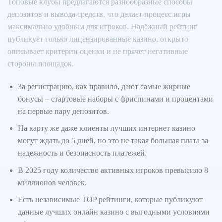
Топовые клубы предлагаются разнообразные способы
депозитов и вывода средств, что делает процесс игры
максимально удобным для игроков. Надёжный рейтинг
публикует только лицензированные казино, открыто
описывает критерии оценки и не прячет негативные
стороны площадок.
За регистрацию, как правило, дают самые жирные
бонусы – стартовые наборы с фриспинами и процентами
на первые пару депозитов.
На карту же даже клиенты лучших интернет казино
могут ждать до 5 дней, но это не такая большая плата за
надежность и безопасность платежей.
В 2025 году количество активных игроков превысило 8
миллионов человек.
Есть независимые TOP рейтинги, которые публикуют
данные лучших онлайн казино с выгодными условиями