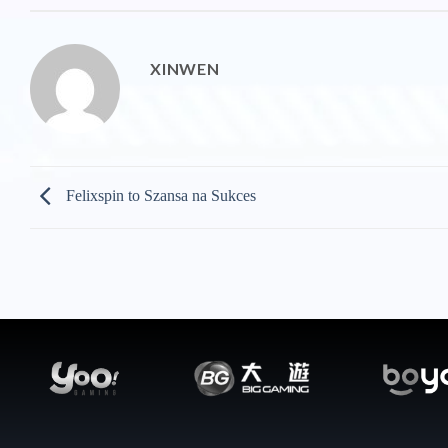
XINWEN
Felixspin to Szansa na Sukces