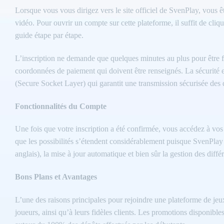
Lorsque vous vous dirigez vers le site officiel de SvenPlay, vous ê
vidéo. Pour ouvrir un compte sur cette plateforme, il suffit de cliq
guide étape par étape.
L’inscription ne demande que quelques minutes au plus pour être f
coordonnées de paiement qui doivent être renseignés. La sécurité e
(Secure Socket Layer) qui garantit une transmission sécurisée des
Fonctionnalités du Compte
Une fois que votre inscription a été confirmée, vous accédez à vos pr
que les possibilités s’étendent considérablement puisque SvenPlay
anglais), la mise à jour automatique et bien sûr la gestion des différ
Bons Plans et Avantages
L’une des raisons principales pour rejoindre une plateforme de je
joueurs, ainsi qu’à leurs fidèles clients. Les promotions disponib