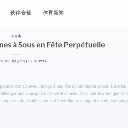
伙伴合营
体育新闻
未分类
nes à Sous en Fête Perpétuelle
ON
2026年1月23日
BY
XINWEN
e premier contact avec l’image d’une fête qui ne finirait jamais. En effet, 
lées par une atmosphère festive et animée. Mais faut-il croire que cet
 compte-rendu détaillé comment SvenPlay se comporterait en pratique, à 