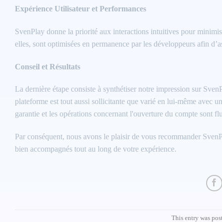
Expérience Utilisateur et Performances
SvenPlay donne la priorité aux interactions intuitives pour minimis
elles, sont optimisées en permanence par les développeurs afin d’a
Conseil et Résultats
La dernière étape consiste à synthétiser notre impression sur Sve
plateforme est tout aussi sollicitante que varié en lui-même avec un
garantie et les opérations concernant l'ouverture du compte sont fl
Par conséquent, nous avons le plaisir de vous recommander SvenPl
bien accompagnés tout au long de votre expérience.
This entry was pos