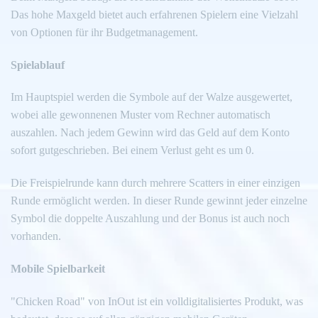
Das hohe Maxgeld bietet auch erfahrenen Spielern eine Vielzahl
von Optionen für ihr Budgetmanagement.
Spielablauf
Im Hauptspiel werden die Symbole auf der Walze ausgewertet,
wobei alle gewonnenen Muster vom Rechner automatisch
auszahlen. Nach jedem Gewinn wird das Geld auf dem Konto
sofort gutgeschrieben. Bei einem Verlust geht es um 0.
Die Freispielrunde kann durch mehrere Scatters in einer einzigen
Runde ermöglicht werden. In dieser Runde gewinnt jeder einzelne
Symbol die doppelte Auszahlung und der Bonus ist auch noch
vorhanden.
Mobile Spielbarkeit
"Chicken Road" von InOut ist ein volldigitalisiertes Produkt, was