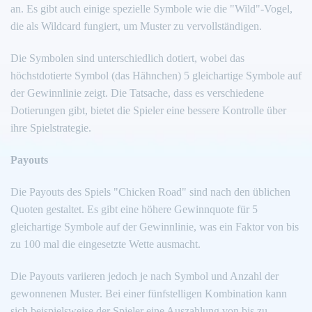
an. Es gibt auch einige spezielle Symbole wie die "Wild"-Vogel,
die als Wildcard fungiert, um Muster zu vervollständigen.
Die Symbolen sind unterschiedlich dotiert, wobei das
höchstdotierte Symbol (das Hähnchen) 5 gleichartige Symbole auf
der Gewinnlinie zeigt. Die Tatsache, dass es verschiedene
Dotierungen gibt, bietet die Spieler eine bessere Kontrolle über
ihre Spielstrategie.
Payouts
Die Payouts des Spiels "Chicken Road" sind nach den üblichen
Quoten gestaltet. Es gibt eine höhere Gewinnquote für 5
gleichartige Symbole auf der Gewinnlinie, was ein Faktor von bis
zu 100 mal die eingesetzte Wette ausmacht.
Die Payouts variieren jedoch je nach Symbol und Anzahl der
gewonnenen Muster. Bei einer fünfstelligen Kombination kann
sich beispielsweise der Spieler eine Auszahlung von bis zu