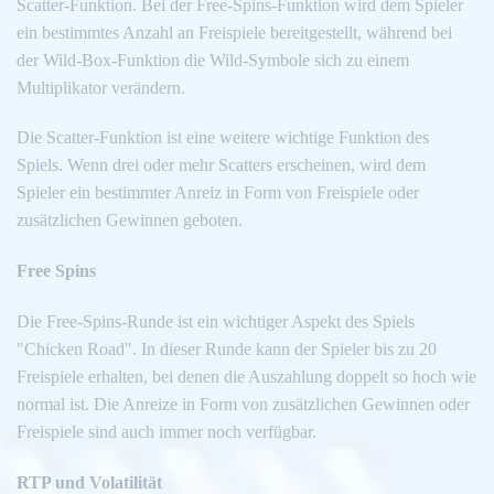
Scatter-Funktion. Bei der Free-Spins-Funktion wird dem Spieler
ein bestimmtes Anzahl an Freispiele bereitgestellt, während bei
der Wild-Box-Funktion die Wild-Symbole sich zu einem
Multiplikator verändern.
Die Scatter-Funktion ist eine weitere wichtige Funktion des
Spiels. Wenn drei oder mehr Scatters erscheinen, wird dem
Spieler ein bestimmter Anreiz in Form von Freispiele oder
zusätzlichen Gewinnen geboten.
Free Spins
Die Free-Spins-Runde ist ein wichtiger Aspekt des Spiels
"Chicken Road". In dieser Runde kann der Spieler bis zu 20
Freispiele erhalten, bei denen die Auszahlung doppelt so hoch wie
normal ist. Die Anreize in Form von zusätzlichen Gewinnen oder
Freispiele sind auch immer noch verfügbar.
RTP und Volatilität