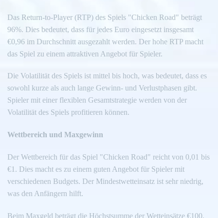
Das Return-to-Player (RTP) des Spiels "Chicken Road" beträgt
96%. Dies bedeutet, dass für jedes Euro eingesetzt insgesamt
€0,96 im Durchschnitt ausgezahlt werden. Der hohe RTP macht
das Spiel zu einem attraktiven Angebot für Spieler.
Die Volatilität des Spiels ist mittel bis hoch, was bedeutet, dass es
sowohl kurze als auch lange Gewinn- und Verlustphasen gibt.
Spieler mit einer flexiblen Gesamtstrategie werden von der
Volatilität des Spiels profitieren können.
Wettbereich und Maxgewinn
Der Wettbereich für das Spiel "Chicken Road" reicht von 0,01 bis
€1. Dies macht es zu einem guten Angebot für Spieler mit
verschiedenen Budgets. Der Mindestwetteinsatz ist sehr niedrig,
was den Anfängern hilft.
Beim Maxgeld beträgt die Höchstsumme der Wetteinsätze €100.