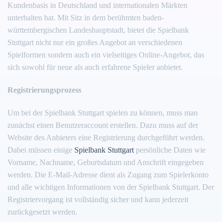
Kundenbasis in Deutschland und internationalen Märkten
unterhalten hat. Mit Sitz in dem berühmten baden-
württembergischen Landeshauptstadt, bietet die Spielbank
Stuttgart nicht nur ein großes Angebot an verschiedenen
Spielformen sondern auch ein vielseitiges Online-Angebot, das
sich sowohl für neue als auch erfahrene Spieler anbietet.
Registrierungsprozess
Um bei der Spielbank Stuttgart spielen zu können, muss man
zunächst einen Benutzeraccount erstellen. Dazu muss auf der
Website des Anbieters eine Registrierung durchgeführt werden.
Dabei müssen einige
Spielbank Stuttgart
persönliche Daten wie
Vorname, Nachname, Geburtsdatum und Anschrift eingegeben
werden. Die E-Mail-Adresse dient als Zugang zum Spielerkonto
und alle wichtigen Informationen von der Spielbank Stuttgart. Der
Registriervorgang ist vollständig sicher und kann jederzeit
zurückgesetzt werden.