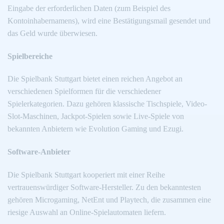
Eingabe der erforderlichen Daten (zum Beispiel des
Kontoinhabernamens), wird eine Bestätigungsmail gesendet und
das Geld wurde überwiesen.
Spielbereiche
Die Spielbank Stuttgart bietet einen reichen Angebot an
verschiedenen Spielformen für die verschiedener
Spielerkategorien. Dazu gehören klassische Tischspiele, Video-
Slot-Maschinen, Jackpot-Spielen sowie Live-Spiele von
bekannten Anbietern wie Evolution Gaming und Ezugi.
Software-Anbieter
Die Spielbank Stuttgart kooperiert mit einer Reihe
vertrauenswürdiger Software-Hersteller. Zu den bekanntesten
gehören Microgaming, NetEnt und Playtech, die zusammen eine
riesige Auswahl an Online-Spielautomaten liefern.