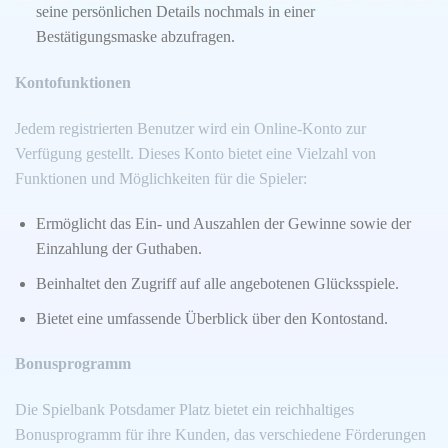
seine persönlichen Details nochmals in einer
Bestätigungsmaske abzufragen.
Kontofunktionen
Jedem registrierten Benutzer wird ein Online-Konto zur
Verfügung gestellt. Dieses Konto bietet eine Vielzahl von
Funktionen und Möglichkeiten für die Spieler:
Ermöglicht das Ein- und Auszahlen der Gewinne sowie der
Einzahlung der Guthaben.
Beinhaltet den Zugriff auf alle angebotenen Glücksspiele.
Bietet eine umfassende Überblick über den Kontostand.
Bonusprogramm
Die Spielbank Potsdamer Platz bietet ein reichhaltiges
Bonusprogramm für ihre Kunden, das verschiedene Förderungen