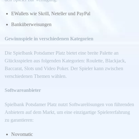
EWallets wie Skrill, Neteller und PayPal
Banküberweisungen
Gewinnspiele in verschiedenen Kategorien
Die Spielbank Potsdamer Platz bietet eine breite Palette an
Glücksspielen aus folgenden Kategorien: Roulette, Blackjack,
Baccarat, Slots und Video Poker. Der Spieler kann zwischen
verschiedenen Themen wählen.
Softwareanbieter
Spielbank Potsdamer Platz nutzt Softwarelösungen von führenden
Anbietern auf dem Markt, um eine einzigartige Spielererfahrung
zu garantieren:
Novomatic