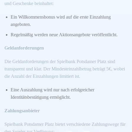
und Geschenke beinhaltet:
Ein Willkommensbonus wird auf die erste Einzahlung
angeboten.
Regelmäßig werden neue Aktionsangebote veröffentlicht.
Geldanforderungen
Die Geldanforderungen der Spielbank Potsdamer Platz sind
transparent und klar. Der Mindesteinzahlbetrag beträgt 5€, wobei
die Anzahl der Einzahlungen limitiert ist.
Eine Auszahlung wird nur nach erfolgreicher
Identitätsbestätigung ermöglicht.
Zahlungsanbieter
Spielbank Potsdamer Platz bietet verschiedene Zahlungswege für
den Spieler zur Verfügung: