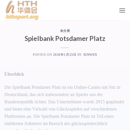
Skip
to
content
未分类
Spielbank Potsdamer Platz
POSTED ON
2026年1月23日
BY
XINWEN
Überblick
Die Spielbank Potsdamer Platz ist ein Online-Casino mit Sitz in
Deutschland, das sich insbesondere an Spieler aus der
Bundesrepublik richtet. Das Unternehmen wurde 2015 gegründet
und bietet eine Vielzahl von Glücksspielen auf verschiedenen
Plattformen an. Die Spielbank Potsdamer Platz ist Teil eines
etablierten Anbieters im Bereich des glücksspielrechtlich