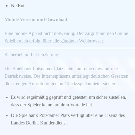
NetEnt
Mobile Version und Download
Eine mobile App ist nicht notwendig. Der Zugriff auf den Online-
Spielbereich erfolgt über alle gängigen Webbrowser.
Sicherheit und Lizenzierung
Die Spielbank Potsdamer Platz achtet auf eine einwandfreie
Betriebsweise. Die Internetpräsenz unterliegt deutschen Gesetzen,
die strengen Anforderungen an Glücksspielanbieter stellen.
Es wird regelmäßig geprüft und getestet, um sicher zustellen,
dass der Spieler keine unfairen Vorteile hat.
Die Spielbank Potsdamer Platz verfügt über eine Lizenz des
Landes Berlin. Kundendienst