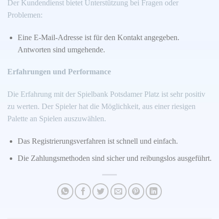
Der Kundendienst bietet Unterstützung bei Fragen oder
Problemen:
Eine E-Mail-Adresse ist für den Kontakt angegeben.
Antworten sind umgehende.
Erfahrungen und Performance
Die Erfahrung mit der Spielbank Potsdamer Platz ist sehr positiv
zu werten. Der Spieler hat die Möglichkeit, aus einer riesigen
Palette an Spielen auszuwählen.
Das Registrierungsverfahren ist schnell und einfach.
Die Zahlungsmethoden sind sicher und reibungslos ausgeführt.