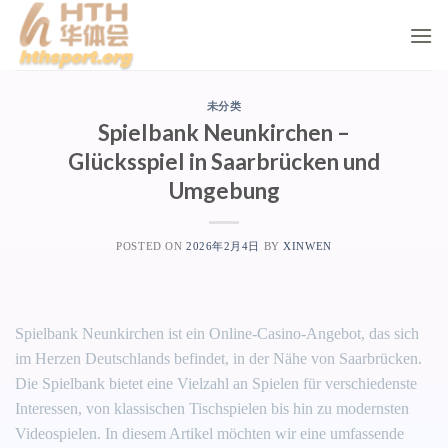
Skip
to
content
未分类
Spielbank Neunkirchen –
Glücksspiel in Saarbrücken und
Umgebung
POSTED ON
2026年2月4日
BY
XINWEN
Spielbank Neunkirchen ist ein Online-Casino-Angebot, das sich
im Herzen Deutschlands befindet, in der Nähe von Saarbrücken.
Die Spielbank bietet eine Vielzahl an Spielen für verschiedenste
Interessen, von klassischen Tischspielen bis hin zu modernsten
Videospielen. In diesem Artikel möchten wir eine umfassende