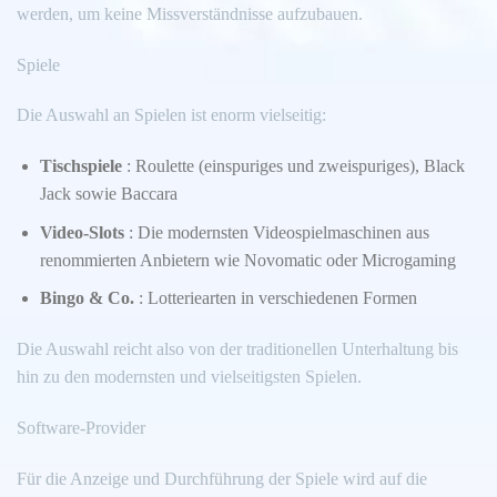
werden, um keine Missverständnisse aufzubauen.
Spiele
Die Auswahl an Spielen ist enorm vielseitig:
Tischspiele
: Roulette (einspuriges und zweispuriges), Black
Jack sowie Baccara
Video-Slots
: Die modernsten Videospielmaschinen aus
renommierten Anbietern wie Novomatic oder Microgaming
Bingo & Co.
: Lotteriearten in verschiedenen Formen
Die Auswahl reicht also von der traditionellen Unterhaltung bis
hin zu den modernsten und vielseitigsten Spielen.
Software-Provider
Für die Anzeige und Durchführung der Spiele wird auf die