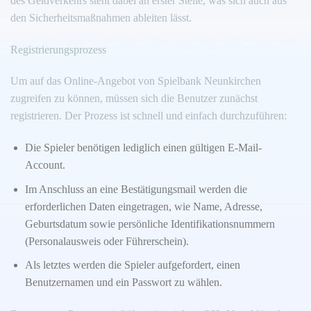
des Geldverkehrs steht dabei an erster Stelle, was sich auch aus
den Sicherheitsmaßnahmen ableiten lässt.
Registrierungsprozess
Um auf das Online-Angebot von Spielbank Neunkirchen
zugreifen zu können, müssen sich die Benutzer zunächst
registrieren. Der Prozess ist schnell und einfach durchzuführen:
Die Spieler benötigen lediglich einen gültigen E-Mail-
Account.
Im Anschluss an eine Bestätigungsmail werden die
erforderlichen Daten eingetragen, wie Name, Adresse,
Geburtsdatum sowie persönliche Identifikationsnummern
(Personalausweis oder Führerschein).
Als letztes werden die Spieler aufgefordert, einen
Benutzernamen und ein Passwort zu wählen.