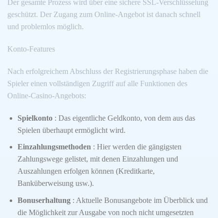
Der gesamte Prozess wird über eine sichere SSL-Verschlüsselung
geschützt. Der Zugang zum Online-Angebot ist danach schnell
und problemlos möglich.
Konto-Features
Nach erfolgreichem Abschluss der Registrierungsphase haben die
Spieler einen vollständigen Zugriff auf alle Funktionen des
Online-Casino-Angebots:
Spielkonto
: Das eigentliche Geldkonto, von dem aus das
Spielen überhaupt ermöglicht wird.
Einzahlungsmethoden
: Hier werden die gängigsten
Zahlungswege gelistet, mit denen Einzahlungen und
Auszahlungen erfolgen können (Kreditkarte,
Banküberweisung usw.).
Bonuserhaltung
: Aktuelle Bonusangebote im Überblick und
die Möglichkeit zur Ausgabe von noch nicht umgesetzten