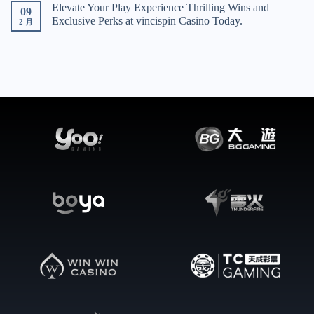
Elevate Your Play Experience Thrilling Wins and
09
Exclusive Perks at vincispin Casino Today.
2 月