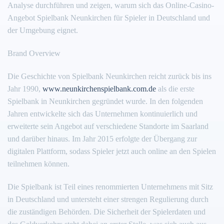
Analyse durchführen und zeigen, warum sich das Online-Casino-
Angebot Spielbank Neunkirchen für Spieler in Deutschland und
der Umgebung eignet.
Brand Overview
Die Geschichte von Spielbank Neunkirchen reicht zurück bis ins
Jahr 1990,
www.neunkirchenspielbank.com.de
als die erste
Spielbank in Neunkirchen gegründet wurde. In den folgenden
Jahren entwickelte sich das Unternehmen kontinuierlich und
erweiterte sein Angebot auf verschiedene Standorte im Saarland
und darüber hinaus. Im Jahr 2015 erfolgte der Übergang zur
digitalen Plattform, sodass Spieler jetzt auch online an den Spielen
teilnehmen können.
Die Spielbank ist Teil eines renommierten Unternehmens mit Sitz
in Deutschland und untersteht einer strengen Regulierung durch
die zuständigen Behörden. Die Sicherheit der Spielerdaten und