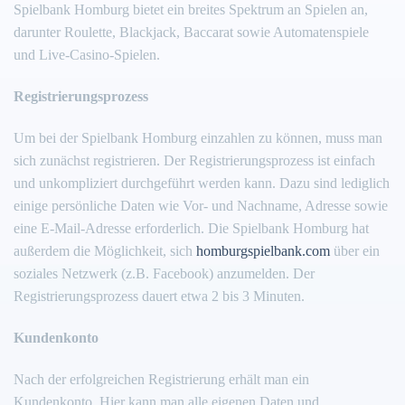
Spielbank Homburg bietet ein breites Spektrum an Spielen an,
darunter Roulette, Blackjack, Baccarat sowie Automatenspiele
und Live-Casino-Spielen.
Registrierungsprozess
Um bei der Spielbank Homburg einzahlen zu können, muss man
sich zunächst registrieren. Der Registrierungsprozess ist einfach
und unkompliziert durchgeführt werden kann. Dazu sind lediglich
einige persönliche Daten wie Vor- und Nachname, Adresse sowie
eine E-Mail-Adresse erforderlich. Die Spielbank Homburg hat
außerdem die Möglichkeit, sich
homburgspielbank.com
über ein
soziales Netzwerk (z.B. Facebook) anzumelden. Der
Registrierungsprozess dauert etwa 2 bis 3 Minuten.
Kundenkonto
Nach der erfolgreichen Registrierung erhält man ein
Kundenkonto. Hier kann man alle eigenen Daten und