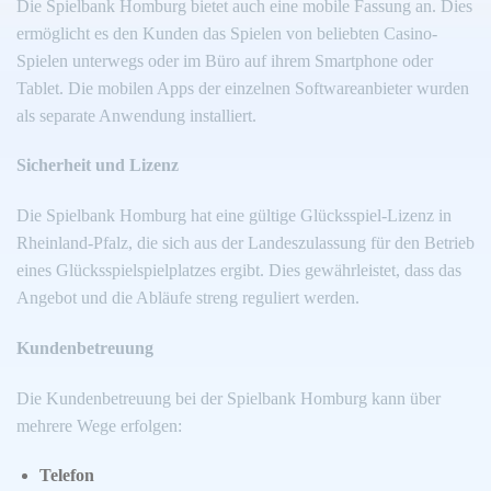
Die Spielbank Homburg bietet auch eine mobile Fassung an. Dies
ermöglicht es den Kunden das Spielen von beliebten Casino-
Spielen unterwegs oder im Büro auf ihrem Smartphone oder
Tablet. Die mobilen Apps der einzelnen Softwareanbieter wurden
als separate Anwendung installiert.
Sicherheit und Lizenz
Die Spielbank Homburg hat eine gültige Glücksspiel-Lizenz in
Rheinland-Pfalz, die sich aus der Landeszulassung für den Betrieb
eines Glücksspielspielplatzes ergibt. Dies gewährleistet, dass das
Angebot und die Abläufe streng reguliert werden.
Kundenbetreuung
Die Kundenbetreuung bei der Spielbank Homburg kann über
mehrere Wege erfolgen:
Telefon