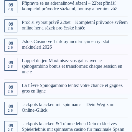
Připravte se na adrenalinové sázení – 22bet přináší
09
kompletní průvodce sázkami, bonusy a herními záž
2 月
Proč si vybrat právě 22bet – Kompletní průvodce světem
09
online her a sázek pro české hráče
2 月
7slots Casino ve Türk oyuncular için en iyi slot
09
makineleri 2026
2 月
Lappel du jeu Maximisez vos gains avec le
09
spinogambino bonus et transformez chaque session en
2 月
une e
La fièvre Spinogambino tentez votre chance et gagnez
09
gros en ligne
2 月
Jackpots knacken mit spinmama – Dein Weg zum
09
Online-Glück.
2 月
Jackpots knacken & Träume leben Dein exklusives
09
Spielerlebnis mit spinmama casino für maximale Spann
2 月