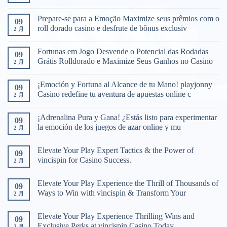
Prepare-se para a Emoção Maximize seus prêmios com o
09
roll dorado casino e desfrute de bônus exclusiv
2 月
Fortunas em Jogo Desvende o Potencial das Rodadas
09
Grátis Rolldorado e Maximize Seus Ganhos no Casino
2 月
¡Emoción y Fortuna al Alcance de tu Mano! playjonny
09
Casino redefine tu aventura de apuestas online c
2 月
¡Adrenalina Pura y Gana! ¿Estás listo para experimentar
09
la emoción de los juegos de azar online y mu
2 月
Elevate Your Play Expert Tactics & the Power of
09
vincispin for Casino Success.
2 月
Elevate Your Play Experience the Thrill of Thousands of
09
Ways to Win with vincispin & Transform Your
2 月
Elevate Your Play Experience Thrilling Wins and
09
Exclusive Perks at vincispin Casino Today.
2 月