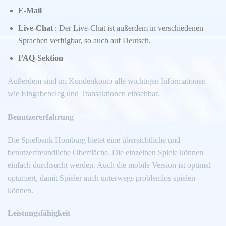
E-Mail
Live-Chat
: Der Live-Chat ist außerdem in verschiedenen
Sprachen verfügbar, so auch auf Deutsch.
FAQ-Sektion
Außerdem sind im Kundenkonto alle wichtigen Informationen
wie Eingabebeleg und Transaktionen einsehbar.
Benutzererfahrung
Die Spielbank Homburg bietet eine übersichtliche und
benutzerfreundliche Oberfläche. Die einzelnen Spiele können
einfach durchsucht werden. Auch die mobile Version ist optimal
optimiert, damit Spieler auch unterwegs problemlos spielen
können.
Leistungsfähigkeit