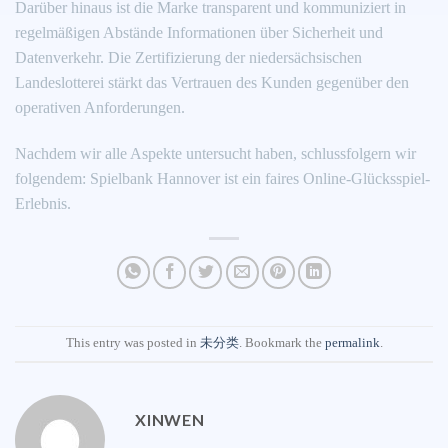
Darüber hinaus ist die Marke transparent und kommuniziert in
regelmäßigen Abstände Informationen über Sicherheit und
Datenverkehr. Die Zertifizierung der niedersächsischen
Landeslotterei stärkt das Vertrauen des Kunden gegenüber den
operativen Anforderungen.
Nachdem wir alle Aspekte untersucht haben, schlussfolgern wir
folgendem: Spielbank Hannover ist ein faires Online-Glücksspiel-
Erlebnis.
This entry was posted in
未分类
. Bookmark the
permalink
.
XINWEN