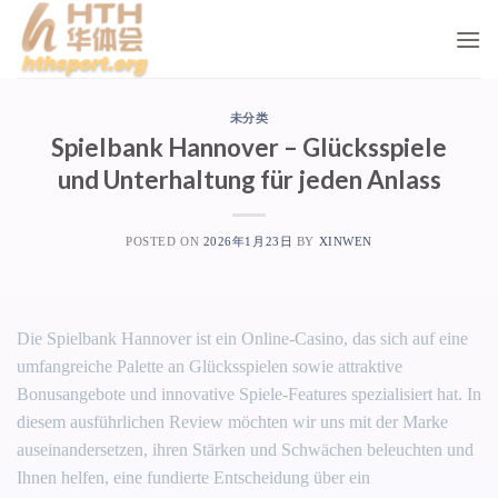
Skip
to
content
未分类
Spielbank Hannover – Glücksspiele
und Unterhaltung für jeden Anlass
POSTED ON
2026年1月23日
BY
XINWEN
Die Spielbank Hannover ist ein Online-Casino, das sich auf eine
umfangreiche Palette an Glücksspielen sowie attraktive
Bonusangebote und innovative Spiele-Features spezialisiert hat. In
diesem ausführlichen Review möchten wir uns mit der Marke
auseinandersetzen, ihren Stärken und Schwächen beleuchten und
Ihnen helfen, eine fundierte Entscheidung über ein