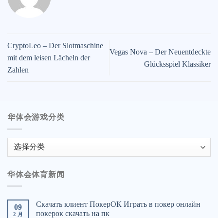
CryptoLeo – Der Slotmaschine
Vegas Nova – Der Neuentdeckte
mit dem leisen Lächeln der
Glücksspiel Klassiker
Zahlen
华体会游戏分类
华
体
会
华体会体育新闻
游
戏
分
Скачать клиент ПокерОК Играть в покер онлайн
09
类
покерок скачать на пк
2 月