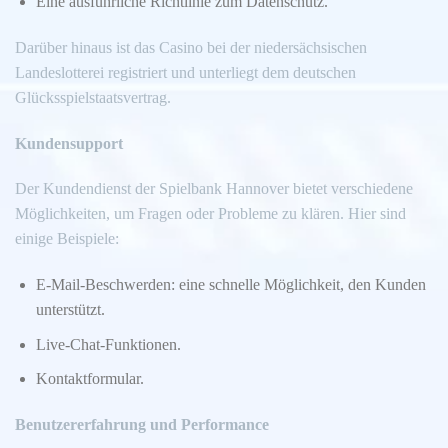
Eine ausführliche Richtlinie zum Datenschutz.
Darüber hinaus ist das Casino bei der niedersächsischen
Landeslotterei registriert und unterliegt dem deutschen
Glücksspielstaatsvertrag.
Kundensupport
Der Kundendienst der Spielbank Hannover bietet verschiedene
Möglichkeiten, um Fragen oder Probleme zu klären. Hier sind
einige Beispiele:
E-Mail-Beschwerden: eine schnelle Möglichkeit, den Kunden
unterstützt.
Live-Chat-Funktionen.
Kontaktformular.
Benutzererfahrung und Performance