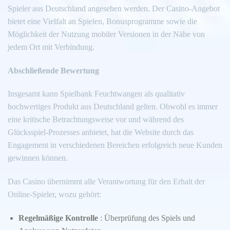
Spieler aus Deutschland angesehen werden. Der Casino-Angebot
bietet eine Vielfalt an Spielen, Bonusprogramme sowie die
Möglichkeit der Nutzung mobiler Versionen in der Nähe von
jedem Ort mit Verbindung.
Abschließende Bewertung
Insgesamt kann Spielbank Feuchtwangen als qualitativ
hochwertiges Produkt aus Deutschland gelten. Obwohl es immer
eine kritische Betrachtungsweise vor und während des
Glücksspiel-Prozesses anbietet, hat die Website durch das
Engagement in verschiedenen Bereichen erfolgreich neue Kunden
gewinnen können.
Das Casino übernimmt alle Verantwortung für den Erhalt der
Online-Spieler, wozu gehört:
Regelmäßige Kontrolle
: Überprüfung des Spiels und