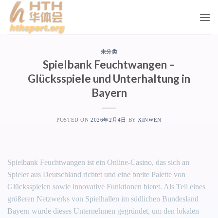
Skip
to
content
未分类
Spielbank Feuchtwangen –
Glücksspiele und Unterhaltung in
Bayern
POSTED ON
2026年2月4日
BY
XINWEN
Spielbank Feuchtwangen ist ein Online-Casino, das sich an
Spieler aus Deutschland richtet und eine breite Palette von
Glücksspielen sowie innovative Funktionen bietet. Als Teil eines
größeren Netzwerks von Spielhallen im südlichen Bundesland
Bayern wurde dieses Unternehmen gegründet, um den lokalen