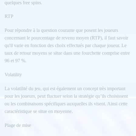
quelques free spins.
RTP
Pour répondre à la question courante que posent les joueurs
concernant le pourcentage de revenu moyen (RTP), il faut savoir
qu'il varie en fonction des choix effectués par chaque joueur. Le
taux de retour moyens se situe dans une fourchette comprise entre
96 et 97 %.
Volatility
La volatilité du jeu, qui est également un concept très important
pour les joueurs, peut fluctuer selon la stratégie qu’ils choisissent
ou les combinaisons spécifiques auxquelles ils visent. Ainsi cette
caractéristique se situe en moyenne.
Plage de mise