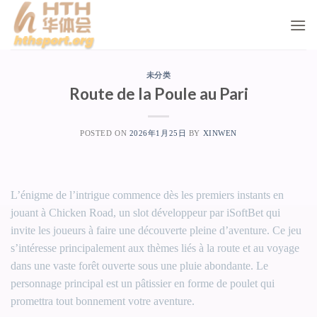
Skip
to
content
未分类
Route de la Poule au Pari
POSTED ON
2026年1月25日
BY
XINWEN
L’énigme de l’intrigue commence dès les premiers instants en
jouant à Chicken Road, un slot développeur par iSoftBet qui
invite les joueurs à faire une découverte pleine d’aventure. Ce jeu
s’intéresse principalement aux thèmes liés à la route et au voyage
dans une vaste forêt ouverte sous une pluie abondante. Le
personnage principal est un pâtissier en forme de poulet qui
promettra tout bonnement votre aventure.