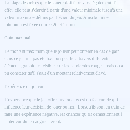
La plage des mises que le joueur doit faire varie également. En
effet, elle peut s'élargir à partir d'une valeur minimale jusqu'à une
valeur maximale définis par l’écran du jeu. Ainsi la limite
minimum est fixée entre 0.20 et 1 euro.
Gain maximal
Le montant maximum que le joueur peut obtenir en cas de gain
dans ce jeu n’a pas été fixé ou spécifié à travers différents
éléments graphiques visibles sur les banderoles rouges, mais on a
pu constater qu'il s'agit d'un montant relativement élevé.
Expérience du joueur
L'expérience que le jeu offre aux joueurs est un facteur clé qui
influence leur décision de jouer ou non. Lorsqu'ils sont en train de
faire une expérience négative, les chances qu’ils démissionnent à
l'intérieur du jeu augmenteront.