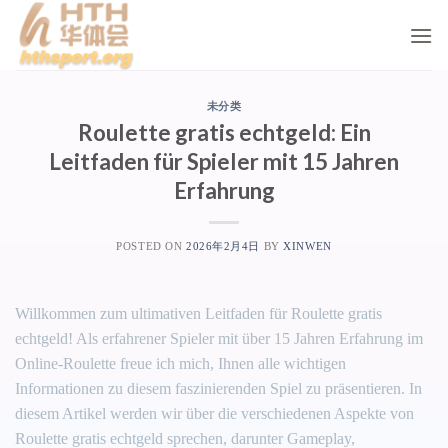
Skip
to
content
未分类
Roulette gratis echtgeld: Ein
Leitfaden für Spieler mit 15 Jahren
Erfahrung
POSTED ON
2026年2月4日
BY
XINWEN
Willkommen zum ultimativen Leitfaden für Roulette gratis
echtgeld! Als erfahrener Spieler mit über 15 Jahren Erfahrung im
Online-Roulette freue ich mich, Ihnen alle wichtigen
Informationen zu diesem faszinierenden Spiel zu präsentieren. In
diesem Artikel werden wir über die verschiedenen Aspekte von
Roulette gratis echtgeld sprechen, darunter Gameplay,