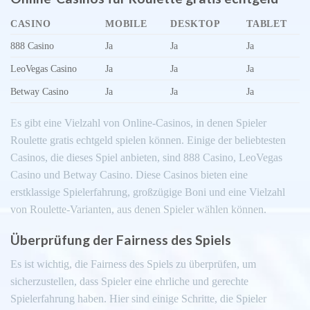
CASINO
MOBILE
DESKTOP
TABLET
888 Casino
Ja
Ja
Ja
LeoVegas Casino
Ja
Ja
Ja
Betway Casino
Ja
Ja
Ja
Es gibt eine Vielzahl von Online-Casinos, in denen Spieler
Roulette gratis echtgeld spielen können. Einige der beliebtesten
Casinos, die dieses Spiel anbieten, sind 888 Casino, LeoVegas
Casino und Betway Casino. Diese Casinos bieten eine
erstklassige Spielerfahrung, großzügige Boni und eine Vielzahl
von Roulette-Varianten, aus denen Spieler wählen können.
Überprüfung der Fairness des Spiels
Es ist wichtig, die Fairness des Spiels zu überprüfen, um
sicherzustellen, dass Spieler eine ehrliche und gerechte
Spielerfahrung haben. Hier sind einige Schritte, die Spieler