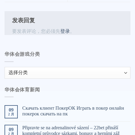
发表回复
要发表评论，您必须先
登录
。
华体会游戏分类
华
体
会
华体会体育新闻
游
戏
分
Скачать клиент ПокерОК Играть в покер онлайн
09
类
покерок скачать на пк
2 月
Připravte se na adrenalinové sázení – 22bet přináší
09
kompletní průvodce sázkami, bonusy a herními záž
2 月