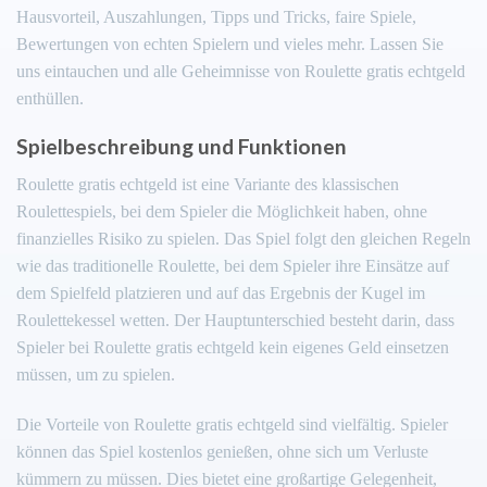
Hausvorteil, Auszahlungen, Tipps und Tricks, faire Spiele,
Bewertungen von echten Spielern und vieles mehr. Lassen Sie
uns eintauchen und alle Geheimnisse von Roulette gratis echtgeld
enthüllen.
Spielbeschreibung und Funktionen
Roulette gratis echtgeld ist eine Variante des klassischen
Roulettespiels, bei dem Spieler die Möglichkeit haben, ohne
finanzielles Risiko zu spielen. Das Spiel folgt den gleichen Regeln
wie das traditionelle Roulette, bei dem Spieler ihre Einsätze auf
dem Spielfeld platzieren und auf das Ergebnis der Kugel im
Roulettekessel wetten. Der Hauptunterschied besteht darin, dass
Spieler bei Roulette gratis echtgeld kein eigenes Geld einsetzen
müssen, um zu spielen.
Die Vorteile von Roulette gratis echtgeld sind vielfältig. Spieler
können das Spiel kostenlos genießen, ohne sich um Verluste
kümmern zu müssen. Dies bietet eine großartige Gelegenheit,