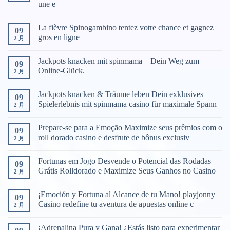
une e
La fièvre Spinogambino tentez votre chance et gagnez
09
gros en ligne
2 月
Jackpots knacken mit spinmama – Dein Weg zum
09
Online-Glück.
2 月
Jackpots knacken & Träume leben Dein exklusives
09
Spielerlebnis mit spinmama casino für maximale Spann
2 月
Prepare-se para a Emoção Maximize seus prêmios com o
09
roll dorado casino e desfrute de bônus exclusiv
2 月
Fortunas em Jogo Desvende o Potencial das Rodadas
09
Grátis Rolldorado e Maximize Seus Ganhos no Casino
2 月
¡Emoción y Fortuna al Alcance de tu Mano! playjonny
09
Casino redefine tu aventura de apuestas online c
2 月
¡Adrenalina Pura y Gana! ¿Estás listo para experimentar