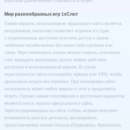
азартным развлечениям становится исчезает.
Мир разнообразных игр 1хСлот
Таким образом, использование зеркального сайта является
неоценимым, поскольку позволяет игрокам из стран
с ограниченным доступом получить доступ к своим
любимым онлайн-казино без каких-либо проблем или
сбоев. Через мобильное казино можно ставить, пополнять
счет, выводить выигрыши, делать любые действия,
доступны в полноразмерной версии. В случае
недоступности сайта используйте зеркала или VPN, чтобы
продолжать играть без перебоев. При блокировке сайта
пользователь может найти зеркало в сети и продолжить
играть. Однако самым популярным и доступным вариантом
является поиск зеркала официального сайта.
Зарегистрировавшись на сайте 1xSlots, игроки получают
возможность вносить депозиты, активировать
предоставляемые казино бонусы (Перводепы, Фриспины),