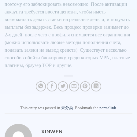
поэтому его заблокировать невозможно. После активации
аккаунта требуется ввести депозит, чтобы иметь
возможность делать ставки на реальные деньги, и получать
выплаты без задержек. Весь процесс проверки занимает до
2-х дней, после чего с профиля снимаются все ограничения
(можно использовать любые методы пополнения счета,
подавать заявки на вывод средств). Существует несколько
способов обойти блокировку, среди которых VPN, платные
плагины, браузер ТОР и другие.
This entry was posted in
未分类
. Bookmark the
permalink
.
XINWEN