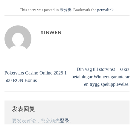
This entry was posted in
未分类
. Bookmark the
permalink
.
XINWEN
Din väg till storvinst – säkra
Pokerstars Casino Online 2025 1
betalningar Winnerz garanterar
500 RON Bonus
en trygg spelupplevelse.
发表回复
要发表评论，您必须先
登录
。