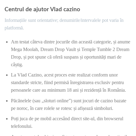
Centrul de ajutor Vlad cazino
Informațiile sunt orientative; denumirile/intervalele pot varia în
platformă.
Am testat câteva dintre jocurile din această categorie, și anume
Mega Moolah, Dream Drop Vault și Temple Tumble 2 Dream
Drop, și pot spune că oferă suspans și oportunități mari de
câștig.
La Vlad Cazino, acest proces este realizat conform unor
standarde stricte, fiind permisă înregistrarea exclusiv pentru
persoanele care au minimum 18 ani și rezidență în România.
Păcănelele (sau „sloturi online”) sunt jocuri de cazino bazate
pe noroc, în care rolele se rotesc și afișează simboluri.
Poți juca de pe mobil accesând direct site-ul, din browserul
telefonului.