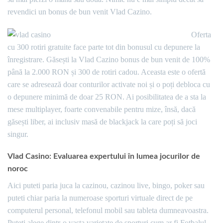
revendici un bonus de bun venit Vlad Cazino.
Oferta
cu 300 rotiri gratuite face parte tot din bonusul cu depunere la
înregistrare. Găsești la Vlad Cazino bonus de bun venit de 100%
până la 2.000 RON și 300 de rotiri cadou. Aceasta este o ofertă
care se adresează doar conturilor activate noi și o poți debloca cu
o depunere minimă de doar 25 RON. Ai posibilitatea de a sta la
mese multiplayer, foarte convenabile pentru mize, însă, dacă
găsești liber, ai inclusiv masă de blackjack la care poți să joci
singur.
Vlad Casino: Evaluarea expertului în lumea jocurilor de
noroc
Aici puteti paria juca la cazinou, cazinou live, bingo, poker sau
puteti chiar paria la numeroase sporturi virtuale direct de pe
computerul personal, telefonul mobil sau tableta dumneavoastra.
Puteti alege dintr-o vasta varietate de sporturi cum ar fi Fotbalul,