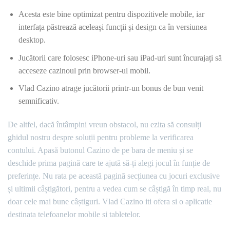
Acesta este bine optimizat pentru dispozitivele mobile, iar
interfața păstrează aceleași funcții și design ca în versiunea
desktop.
Jucătorii care folosesc iPhone-uri sau iPad-uri sunt încurajați să
acceseze cazinoul prin browser-ul mobil.
Vlad Cazino atrage jucătorii printr-un bonus de bun venit
semnificativ.
De altfel, dacă întâmpini vreun obstacol, nu ezita să consulți
ghidul nostru despre soluții pentru probleme la verificarea
contului. Apasă butonul Cazino de pe bara de meniu și se
deschide prima pagină care te ajută să-ți alegi jocul în funție de
preferințe. Nu rata pe această pagină secțiunea cu jocuri exclusive
și ultimii câștigători, pentru a vedea cum se câștigă în timp real, nu
doar cele mai bune câștiguri. Vlad Cazino iti ofera si o aplicatie
destinata telefoanelor mobile si tabletelor.