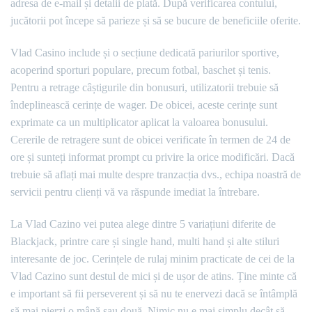
adresa de e-mail și detalii de plată. După verificarea contului,
jucătorii pot începe să parieze și să se bucure de beneficiile oferite.
Vlad Casino include și o secțiune dedicată pariurilor sportive,
acoperind sporturi populare, precum fotbal, baschet și tenis.
Pentru a retrage câștigurile din bonusuri, utilizatorii trebuie să
îndeplinească cerințe de wager. De obicei, aceste cerințe sunt
exprimate ca un multiplicator aplicat la valoarea bonusului.
Cererile de retragere sunt de obicei verificate în termen de 24 de
ore și sunteți informat prompt cu privire la orice modificări. Dacă
trebuie să aflați mai multe despre tranzacția dvs., echipa noastră de
servicii pentru clienți vă va răspunde imediat la întrebare.
La Vlad Cazino vei putea alege dintre 5 variațiuni diferite de
Blackjack, printre care și single hand, multi hand și alte stiluri
interesante de joc. Cerințele de rulaj minim practicate de cei de la
Vlad Cazino sunt destul de mici și de ușor de atins. Ține minte că
e important să fii perseverent și să nu te enervezi dacă se întâmplă
să mai pierzi o mână sau două. Nimic nu e mai simplu decât să