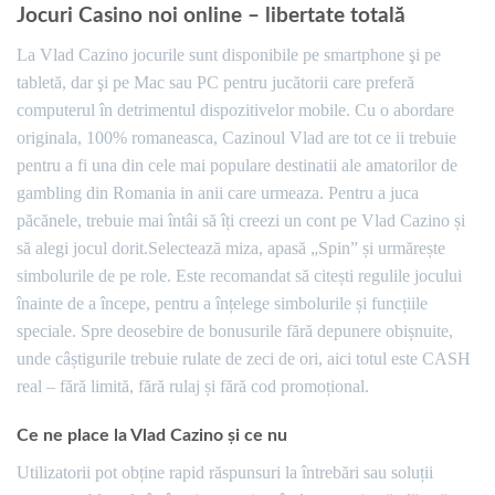
Jocuri Casino noi online – libertate totală
La Vlad Cazino jocurile sunt disponibile pe smartphone şi pe
tabletă, dar şi pe Mac sau PC pentru jucătorii care preferă
computerul în detrimentul dispozitivelor mobile. Cu o abordare
originala, 100% romaneasca, Cazinoul Vlad are tot ce ii trebuie
pentru a fi una din cele mai populare destinatii ale amatorilor de
gambling din Romania in anii care urmeaza. Pentru a juca
păcănele, trebuie mai întâi să îți creezi un cont pe Vlad Cazino și
să alegi jocul dorit.Selectează miza, apasă „Spin” și urmărește
simbolurile de pe role. Este recomandat să citești regulile jocului
înainte de a începe, pentru a înțelege simbolurile și funcțiile
speciale. Spre deosebire de bonusurile fără depunere obișnuite,
unde câștigurile trebuie rulate de zeci de ori, aici totul este CASH
real – fără limită, fără rulaj și fără cod promoțional.
Ce ne place la Vlad Cazino și ce nu
Utilizatorii pot obține rapid răspunsuri la întrebări sau soluții