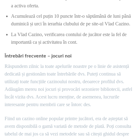
a activa oferta.
Acumulează cel puțin 10 puncte într-o săptămână de luni până
duminică și urci în ierarhia clubului de pe site-ul Vlad Cazino.
La Vlad Cazino, verificarea contului de jucător este la fel de
importantă ca și activitatea în cont.
Întrebări frecvente – jocuri noi
Răspundem zilnic la toate apelurile noastre pe o linie de asistență
dedicată și gestionăm toate întrebările dvs. Puteți continua să
utilizați toate funcțiile cazinoului nostru, deoarece profilul dvs.
Adăugăm mereu noi jocuri și provocări sezoniere bibliotecii, astfel
încât vizita dvs. Acest lucru menține, de asemenea, lucrurile
interesante pentru membrii care se întorc des.
Fiind un cazino online popular printre jucători, era de așteptat să
avem disponibilă o gamă variată de metode de plată. Poți consulta
tabelul de mai jos ca să vezi metodele sau să citești ghidul despre