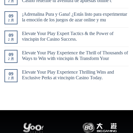
Casino redefine tu aventura de apuestas online c
2 月
¡Adrenalina Pura y Gana! ¿Estás listo para experimentar
09
la emoción de los juegos de azar online y mu
2 月
Elevate Your Play Expert Tactics & the Power of
09
vincispin for Casino Success.
2 月
Elevate Your Play Experience the Thrill of Thousands of
09
Ways to Win with vincispin & Transform Your
2 月
Elevate Your Play Experience Thrilling Wins and
09
Exclusive Perks at vincispin Casino Today.
2 月