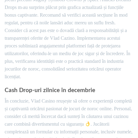
Drops m-au surprins plăcut prin grafica actualizată și funcțiile
bonus captivante. Recomand să verifici această secțiune în mod
regulat, pentru că noile lansări aduc mereu un suflu fresh.
Consider că acest pas este o dovadă clară a responsabilității și a
transparenței oferite de Vlad Cazino. Implementarea acestui
proces subliniază angajamentul platformei față de protejarea
utilizatorilor, oferindu-le un mediu de joc sigur și de încredere. În
plus, verificarea identității este o practică standard în industria
jocurilor de noroc, consolidând seriozitatea oricărui operator
licențiat.
Cash Drop-uri zilnice în decembrie
În concluzie, Vlad Casino reușește să ofere o experiență completă
și captivantă oricărui pasionat de jocuri de noroc online. Personal,
consider că merită încercat dacă sunteți în căutarea unui cazinou
care combină divertismentul cu siguranța
. Jucătorii
completează un formular cu informații personale, inclusiv numele,