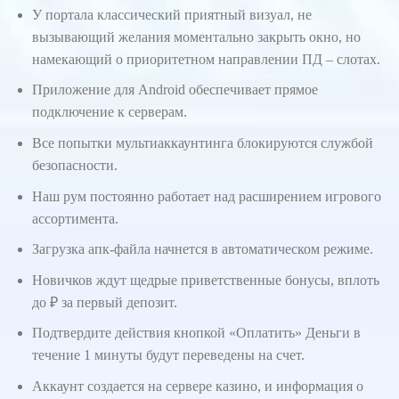
У портала классический приятный визуал, не
вызывающий желания моментально закрыть окно, но
намекающий о приоритетном направлении ПД – слотах.
Приложение для Android обеспечивает прямое
подключение к серверам.
Все попытки мультиаккаунтинга блокируются службой
безопасности.
Наш рум постоянно работает над расширением игрового
ассортимента.
Загрузка апк-файла начнется в автоматическом режиме.
Новичков ждут щедрые приветственные бонусы, вплоть
до ₽ за первый депозит.
Подтвердите действия кнопкой «Оплатить» Деньги в
течение 1 минуты будут переведены на счет.
Аккаунт создается на сервере казино, и информация о