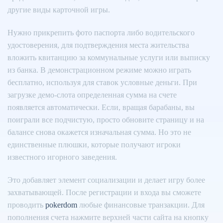
другие виды карточной игры.
Нужно прикрепить фото паспорта либо водительского
удостоверения, для подтверждения места жительства
вложить квитанцию за коммунальные услуги или выписку
из банка. В демонстрационном режиме можно играть
бесплатно, используя для ставок условные деньги. При
загрузке демо-слота определенная сумма на счете
появляется автоматически. Если, вращая барабаны, вы
поиграли все подчистую, просто обновите страницу и на
балансе снова окажется изначальная сумма. Но это не
единственные плюшки, которые получают игроки
известного игорного заведения.
Это добавляет элемент социализации и делает игру более
захватывающей. После регистрации и входа вы сможете
проводить
pokerdom
любые финансовые транзакции. Для
пополнения счета нажмите верхней части сайта на кнопку