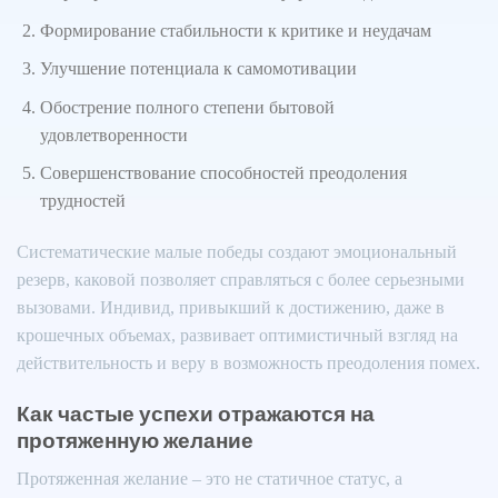
Формирование стабильности к критике и неудачам
Улучшение потенциала к самомотивации
Обострение полного степени бытовой
удовлетворенности
Совершенствование способностей преодоления
трудностей
Систематические малые победы создают эмоциональный
резерв, каковой позволяет справляться с более серьезными
вызовами. Индивид, привыкший к достижению, даже в
крошечных объемах, развивает оптимистичный взгляд на
действительность и веру в возможность преодоления помех.
Как частые успехи отражаются на
протяженную желание
Протяженная желание – это не статичное статус, а