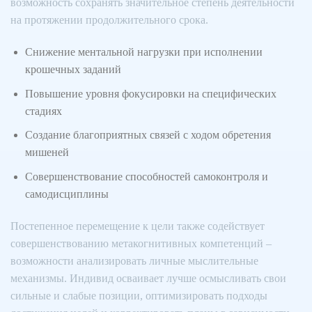
возможность сохранять значительное степень деятельности
на протяжении продолжительного срока.
Снижение ментальной нагрузки при исполнении
крошечных заданий
Повышение уровня фокусировки на специфических
стадиях
Создание благоприятных связей с ходом обретения
мишеней
Совершенствование способностей самоконтроля и
самодисциплины
Постепенное перемещение к цели также содействует
совершенствованию метакогнитивных компетенций –
возможности анализировать личные мыслительные
механизмы. Индивид осваивает лучше осмысливать свои
сильные и слабые позиции, оптимизировать подходы