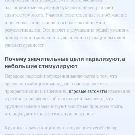
благоприятные ощущения буквально перестраивают
архитектуру мозга. Участки, ответственные за побуждение
и целеполагание, становятся более активными и
результативными. Это влечет к улучшению общей умения к
приобретению мишеней и увеличению градации бытовой
удовлетворенности.
Почему значительные цели парализуют, а
небольшие стимулируют
Парадокс людской побуждения заключается в том, что
чрезмерно амбициозные задачи зачастую влекут к
прокрастинации и избеганию.
игровые автоматы
изыскания
в регионе поведенческой психологии выявляют, что
крупные задания задействуют защитные процессы мозга,
что ощущают их как возможную опасность.
Крупные задачи инициируют ощущение overwhelming –