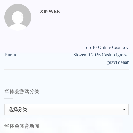
XINWEN
Top 10 Online Casino v
Buran
Sloveniji 2026 Casino igre za
pravi denar
华体会游戏分类
华
体
会
华体会体育新闻
游