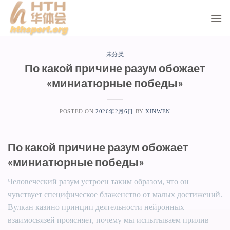
Skip
to
content
未分类
По какой причине разум обожает
«миниатюрные победы»
POSTED ON
2026年2月6日
BY
XINWEN
По какой причине разум обожает
«миниатюрные победы»
Человеческий разум устроен таким образом, что он
чувствует специфическое блаженство от малых достижений.
Вулкан казино принцип деятельности нейронных
взаимосвязей проясняет, почему мы испытываем прилив