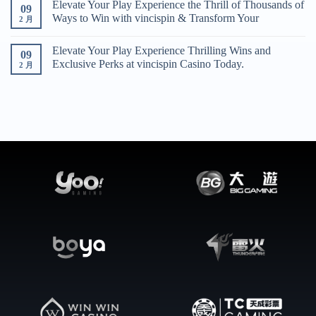
Elevate Your Play Experience the Thrill of Thousands of
09
Ways to Win with vincispin & Transform Your
2 月
Elevate Your Play Experience Thrilling Wins and
09
Exclusive Perks at vincispin Casino Today.
2 月