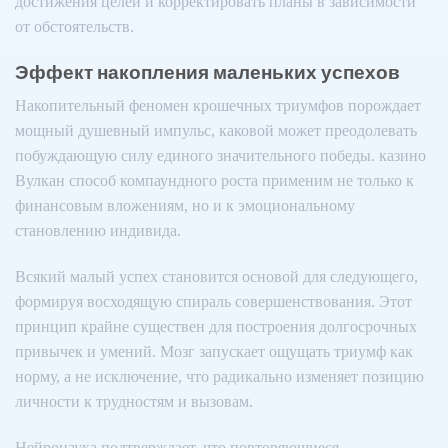
достижения целей и корректировать планы в зависимости
от обстоятельств.
Эффект накопления маленьких успехов
Накопительный феномен крошечных триумфов порождает
мощный душевный импульс, каковой может преодолевать
побуждающую силу единого значительного победы. казино
Вулкан способ компаундного роста применим не только к
финансовым вложениям, но и к эмоциональному
становлению индивида.
Всякий малый успех становится основой для следующего,
формируя восходящую спираль совершенствования. Этот
принцип крайне существен для построения долгосрочных
привычек и умений. Мозг запускает ощущать триумф как
норму, а не исключение, что радикально изменяет позицию
личности к трудностям и вызовам.
Нейронаука подтверждает, что повторяющиеся