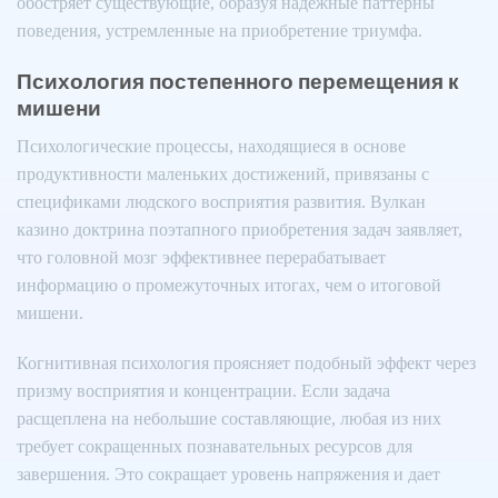
обостряет существующие, образуя надежные паттерны
поведения, устремленные на приобретение триумфа.
Психология постепенного перемещения к
мишени
Психологические процессы, находящиеся в основе
продуктивности маленьких достижений, привязаны с
спецификами людского восприятия развития. Вулкан
казино доктрина поэтапного приобретения задач заявляет,
что головной мозг эффективнее перерабатывает
информацию о промежуточных итогах, чем о итоговой
мишени.
Когнитивная психология проясняет подобный эффект через
призму восприятия и концентрации. Если задача
расщеплена на небольшие составляющие, любая из них
требует сокращенных познавательных ресурсов для
завершения. Это сокращает уровень напряжения и дает