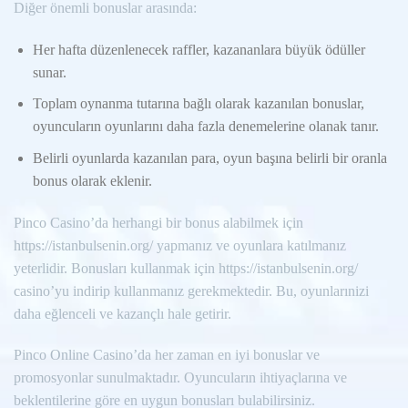
Diğer önemli bonuslar arasında:
Her hafta düzenlenecek raffler, kazananlara büyük ödüller
sunar.
Toplam oynanma tutarına bağlı olarak kazanılan bonuslar,
oyuncuların oyunlarını daha fazla denemelerine olanak tanır.
Belirli oyunlarda kazanılan para, oyun başına belirli bir oranla
bonus olarak eklenir.
Pinco Casino’da herhangi bir bonus alabilmek için
https://istanbulsenin.org/ yapmanız ve oyunlara katılmanız
yeterlidir. Bonusları kullanmak için https://istanbulsenin.org/
casino’yu indirip kullanmanız gerekmektedir. Bu, oyunlarınizi
daha eğlenceli ve kazançlı hale getirir.
Pinco Online Casino’da her zaman en iyi bonuslar ve
promosyonlar sunulmaktadır. Oyuncuların ihtiyaçlarına ve
beklentilerine göre en uygun bonusları bulabilirsiniz.