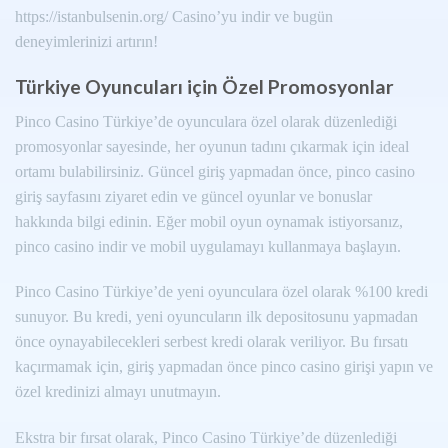
https://istanbulsenin.org/ Casino’yu indir ve bugün
deneyimlerinizi artırın!
Türkiye Oyuncuları için Özel Promosyonlar
Pinco Casino Türkiye’de oyunculara özel olarak düzenlediği
promosyonlar sayesinde, her oyunun tadını çıkarmak için ideal
ortamı bulabilirsiniz. Güncel giriş yapmadan önce, pinco casino
giriş sayfasını ziyaret edin ve güncel oyunlar ve bonuslar
hakkında bilgi edinin. Eğer mobil oyun oynamak istiyorsanız,
pinco casino indir ve mobil uygulamayı kullanmaya başlayın.
Pinco Casino Türkiye’de yeni oyunculara özel olarak %100 kredi
sunuyor. Bu kredi, yeni oyuncuların ilk depositosunu yapmadan
önce oynayabilecekleri serbest kredi olarak veriliyor. Bu fırsatı
kaçırmamak için, giriş yapmadan önce pinco casino girişi yapın ve
özel kredinizi almayı unutmayın.
Ekstra bir fırsat olarak, Pinco Casino Türkiye’de düzenlediği