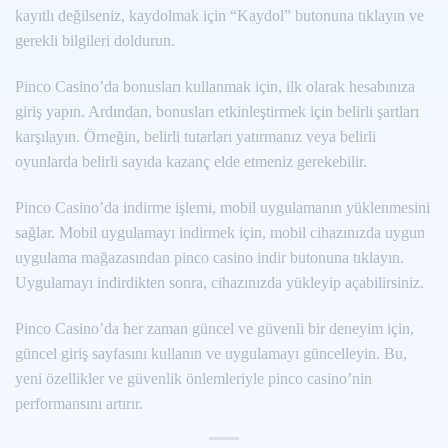
kayıtlı değilseniz, kaydolmak için “Kaydol” butonuna tıklayın ve
gerekli bilgileri doldurun.
Pinco Casino’da bonusları kullanmak için, ilk olarak hesabınıza
giriş yapın. Ardından, bonusları etkinleştirmek için belirli şartları
karşılayın. Örneğin, belirli tutarları yatırmanız veya belirli
oyunlarda belirli sayıda kazanç elde etmeniz gerekebilir.
Pinco Casino’da indirme işlemi, mobil uygulamanın yüklenmesini
sağlar. Mobil uygulamayı indirmek için, mobil cihazınızda uygun
uygulama mağazasından pinco casino indir butonuna tıklayın.
Uygulamayı indirdikten sonra, cihazınızda yükleyip açabilirsiniz.
Pinco Casino’da her zaman güncel ve güvenli bir deneyim için,
güncel giriş sayfasını kullanın ve uygulamayı güncelleyin. Bu,
yeni özellikler ve güvenlik önlemleriyle pinco casino’nin
performansını artırır.