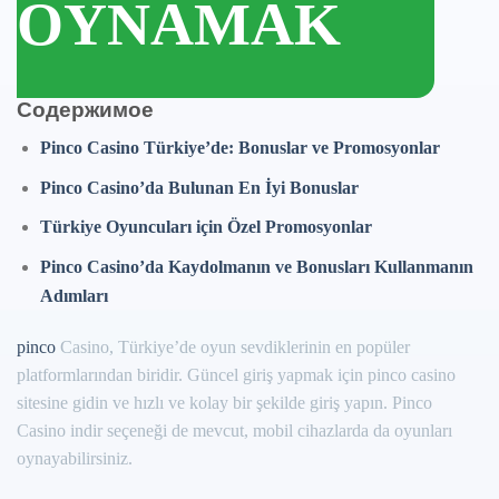
OYNAMAK
Содержимое
Pinco Casino Türkiye’de: Bonuslar ve Promosyonlar
Pinco Casino’da Bulunan En İyi Bonuslar
Türkiye Oyuncuları için Özel Promosyonlar
Pinco Casino’da Kaydolmanın ve Bonusları Kullanmanın
Adımları
pinco
Casino, Türkiye’de oyun sevdiklerinin en popüler
platformlarından biridir. Güncel giriş yapmak için pinco casino
sitesine gidin ve hızlı ve kolay bir şekilde giriş yapın. Pinco
Casino indir seçeneği de mevcut, mobil cihazlarda da oyunları
oynayabilirsiniz.