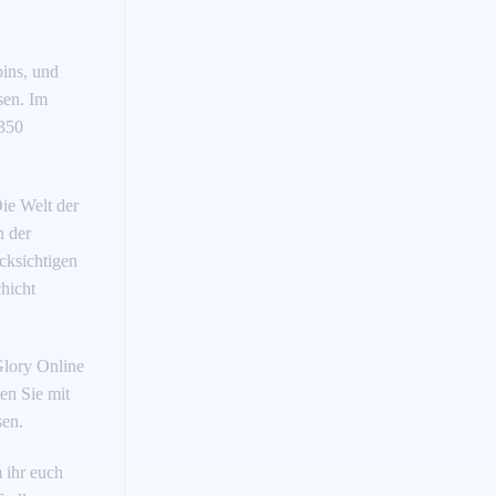
pins, und
sen. Im
 350
ie Welt der
n der
cksichtigen
hicht
Glory Online
en Sie mit
sen.
 ihr euch