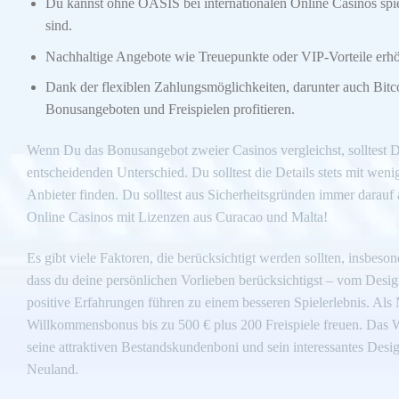
Du kannst ohne OASIS bei internationalen Online Casinos spie
sind.
Nachhaltige Angebote wie Treuepunkte oder VIP-Vorteile erhö
Dank der flexiblen Zahlungsmöglichkeiten, darunter auch Bit
Bonusangeboten und Freispielen profitieren.
Wenn Du das Bonusangebot zweier Casinos vergleichst, solltest D
entscheidenden Unterschied. Du solltest die Details stets mit we
Anbieter finden. Du solltest aus Sicherheitsgründen immer darauf
Online Casinos mit Lizenzen aus Curacao und Malta!
Es gibt viele Faktoren, die berücksichtigt werden sollten, insbe
dass du deine persönlichen Vorlieben berücksichtigst – vom Desi
positive Erfahrungen führen zu einem besseren Spielerlebnis. A
Willkommensbonus bis zu 500 € plus 200 Freispiele freuen. Das 
seine attraktiven Bestandskundenboni und sein interessantes Desi
Neuland.