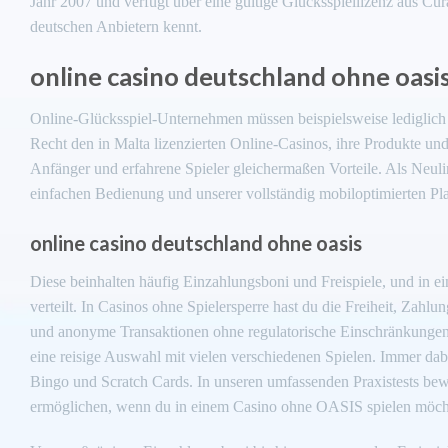
Jahr 2007 und verfügt über eine gültige Glücksspiellizenz aus Cur
deutschen Anbietern kennt.
online casino deutschland ohne oasi
Online-Glücksspiel-Unternehmen müssen beispielsweise lediglich
Recht den in Malta lizenzierten Online-Casinos, ihre Produkte und
Anfänger und erfahrene Spieler gleichermaßen Vorteile. Als Neulin
einfachen Bedienung und unserer vollständig mobiloptimierten Pla
online casino deutschland ohne oasis
Diese beinhalten häufig Einzahlungsboni und Freispiele, und in ei
verteilt. In Casinos ohne Spielersperre hast du die Freiheit, Za
und anonyme Transaktionen ohne regulatorische Einschränkungen.
eine reisige Auswahl mit vielen verschiedenen Spielen. Immer dab
Bingo und Scratch Cards. In unseren umfassenden Praxistests bewe
ermöglichen, wenn du in einem Casino ohne OASIS spielen möcht