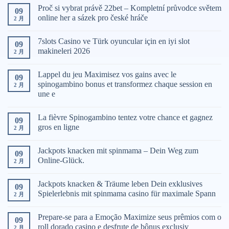
Proč si vybrat právě 22bet – Kompletní průvodce světem
09
online her a sázek pro české hráče
2 月
7slots Casino ve Türk oyuncular için en iyi slot
09
makineleri 2026
2 月
Lappel du jeu Maximisez vos gains avec le
09
spinogambino bonus et transformez chaque session en
2 月
une e
La fièvre Spinogambino tentez votre chance et gagnez
09
gros en ligne
2 月
Jackpots knacken mit spinmama – Dein Weg zum
09
Online-Glück.
2 月
Jackpots knacken & Träume leben Dein exklusives
09
Spielerlebnis mit spinmama casino für maximale Spann
2 月
Prepare-se para a Emoção Maximize seus prêmios com o
09
roll dorado casino e desfrute de bônus exclusiv
2 月