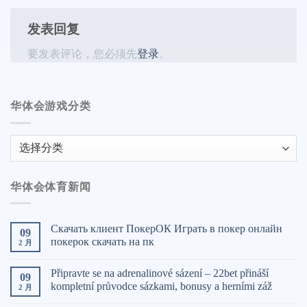
发表回复
要发表评论，您必须先
登录
。
华体会游戏分类
华
体
会
华体会体育新闻
游
戏
分
Скачать клиент ПокерОК Играть в покер онлайн
09
类
покерок скачать на пк
2 月
Připravte se na adrenalinové sázení – 22bet přináší
09
kompletní průvodce sázkami, bonusy a herními záž
2 月