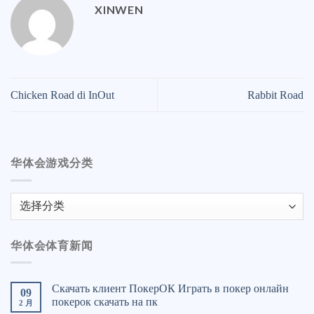
XINWEN
Chicken Road di InOut
Rabbit Road
华体会游戏分类
华
体
会
华体会体育新闻
游
戏
分
Скачать клиент ПокерОК Играть в покер онлайн
09
类
покерок скачать на пк
2 月