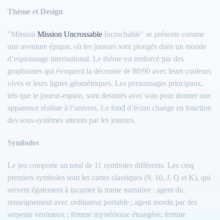
Thème et Design
"Mission
Mission Uncrossable
Incrochable" se présente comme
une aventure épique, où les joueurs sont plongés dans un monde
d’espionnage international. Le thème est renforcé par des
graphismes qui évoquent la décennie de 80/90 avec leurs couleurs
vives et leurs lignes géométriques. Les personnages principaux,
tels que le joueur-espion, sont dessinés avec soin pour donner une
apparence réaliste à l’univers. Le fond d’écran change en fonction
des sous-systèmes atteints par les joueurs.
Symboles
Le jeu comporte un total de 11 symboles différents. Les cinq
premiers symboles sont les cartes classiques (9, 10, J, Q et K), qui
servent également à incarner la trame narrative : agent du
renseignement avec ordinateur portable ; agent mordu par des
serpents venimeux ; femme mystérieuse étrangère; femme