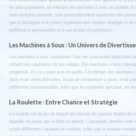
les plus populaires, on retrouve les machines à sous, la roulette, l
leurs jackpots attractifs, sont particulièrement appréciées des joueu
que le blackjack et le poker requièrent une certaine stratégie et un 
préférences personnelles et à son niveau d’expérience.
Les Machines à Sous : Un Univers de Divertiss
Les machines à sous constituent l’une des principales attractions de
offrant une expérience de jeu unique. Des machines à sous classiq
progressif, il y en a pour tous les goûts. Les thèmes des machines 
films et de séries télévisées. Avant de commencer à jouer, il est co
différentes fonctionnalités, telles que les symboles spéciaux, les bon
La Roulette : Entre Chance et Stratégie
La roulette est un jeu de hasard qui fascine les joueurs depuis des s
laquelle on pense que la bille va atterrir. Cependant, derrière cette 
existe différentes variantes de roulette, telles que la roulette europ