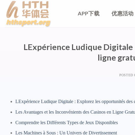
Skip
to
APP下载
优惠活动
content
LExpérience Ludique Digitale 
ligne grat
POSTED
LExpérience Ludique Digitale : Explorez les opportunités des cas
Les Avantages et les Inconvénients des Casinos en Ligne Gratu
Comprendre les Différents Types de Jeux Disponibles
Les Machines à Sous : Un Univers de Divertissement