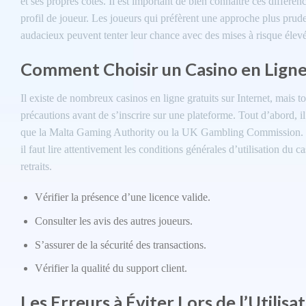
et ses propres cotes. Il est important de bien connaître ces différ
profil de joueur. Les joueurs qui préfèrent une approche plus prude
audacieux peuvent tenter leur chance avec des mises à risque élevé
Comment Choisir un Casino en Ligne 
Il existe de nombreux casinos en ligne gratuits sur Internet, mais t
précautions avant de s’inscrire sur une plateforme. Tout d’abord, il
que la Malta Gaming Authority ou la UK Gambling Commission. Cela
il faut lire attentivement les conditions générales d’utilisation du
retraits.
Vérifier la présence d’une licence valide.
Consulter les avis des autres joueurs.
S’assurer de la sécurité des transactions.
Vérifier la qualité du support client.
Les Erreurs à Éviter Lors de l’Utilis