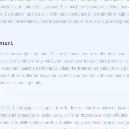
e blackjack, le poker et le baccarat. Les machines à sous, avec leurs thèm
rs. La roulette, quant à elle, offre une expérience de jeu simple et palpit
sens de l’observation. Il est important de choisir des jeux qui correspond
ement
s casinos en ligne gratuits. Elles se déclinent en une multitude de vari
ues aux machines à sous vidéo, en passant par les machines à sous à ja
à sous sont également très variés, allant des fruits et des animaux aux p
nseillé de consulter les règles du jeu et de comprendre le fonctionnemen
us et les tours gratuits.
iècles. Le principe est simple : il suffit de miser sur le numéro ou la cou
simplicité apparente se cache un jeu riche en stratégies et en possibilités 
éenne, la roulette américaine et la roulette française, chacune ayant ses p