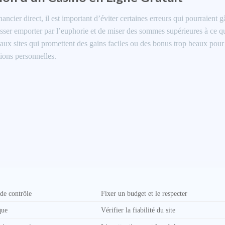
ancier direct, il est important d’éviter certaines erreurs qui pourraient 
aisser emporter par l’euphorie et de miser des sommes supérieures à ce q
 aux sites qui promettent des gains faciles ou des bonus trop beaux pour 
ions personnelles.
 de contrôle
Fixer un budget et le respecter
que
Vérifier la fiabilité du site