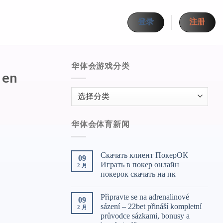
登录
注册
华体会游戏分类
 en
华
体
会
华体会体育新闻
游
戏
分
Скачать клиент ПокерОК
09
类
Играть в покер онлайн
2 月
покерок скачать на пк
Připravte se na adrenalinové
09
sázení – 22bet přináší kompletní
2 月
průvodce sázkami, bonusy a