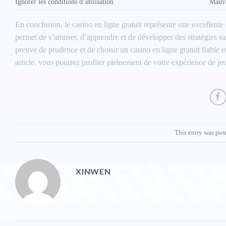
Ignorer les conditions d’utilisation
Mauva
En conclusion, le casino en ligne gratuit représente une excellente 
permet de s’amuser, d’apprendre et de développer des stratégies san
preuve de prudence et de choisir un casino en ligne gratuit fiable 
article, vous pourrez profiter pleinement de votre expérience de j
This entry was pos
XINWEN