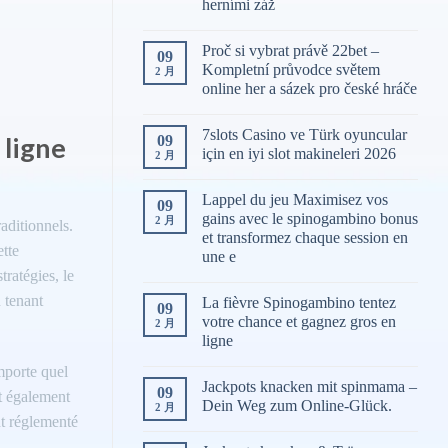
herními záž
Proč si vybrat právě 22bet –
09
Kompletní průvodce světem
2 月
online her a sázek pro české hráče
7slots Casino ve Türk oyuncular
 ligne
09
için en iyi slot makineleri 2026
2 月
Lappel du jeu Maximisez vos
09
gains avec le spinogambino bonus
2 月
aditionnels.
et transformez chaque session en
ette
une e
ratégies, le
n tenant
La fièvre Spinogambino tentez
09
votre chance et gagnez gros en
2 月
ligne
importe quel
Jackpots knacken mit spinmama –
09
st également
Dein Weg zum Online-Glück.
2 月
t réglementé