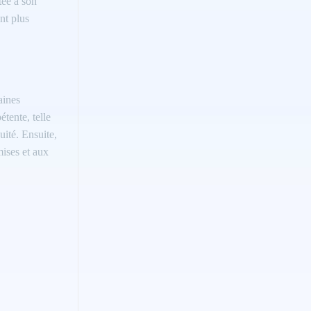
tée à son
nt plus
aines
étente, telle
ité. Ensuite,
mises et aux