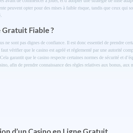
ences avant de commencer à jouer, et d’adopter une stratégie de mise adap
nte peuvent opter pour des mises à faible risque, tandis que ceux qui so
.
Gratuit Fiable ?
ous ne sont pas dignes de confiance. Il est donc essentiel de prendre cert
 faut vérifier que le casino est agréé et réglementé par une autorité comp
 garantit que le casino respecte certaines normes de sécurité et d’équ
 casino, afin de prendre connaissance des règles relatives aux bonus, aux 
ation d’un Casino en Ligne Gratuit