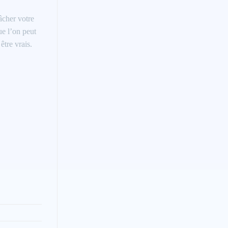
gâcher votre
ue l’on peut
être vrais.