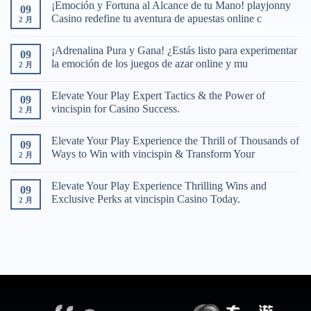
¡Emoción y Fortuna al Alcance de tu Mano! playjonny
09
Casino redefine tu aventura de apuestas online c
2 月
¡Adrenalina Pura y Gana! ¿Estás listo para experimentar
09
la emoción de los juegos de azar online y mu
2 月
Elevate Your Play Expert Tactics & the Power of
09
vincispin for Casino Success.
2 月
Elevate Your Play Experience the Thrill of Thousands of
09
Ways to Win with vincispin & Transform Your
2 月
Elevate Your Play Experience Thrilling Wins and
09
Exclusive Perks at vincispin Casino Today.
2 月