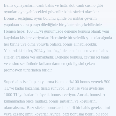
Bahis oynayanların canlı bahis ve hatta slot, canlı casino gibi
oyunları oynayabilecekleri güvenilir bahis siteleri olacaktır.
Bonusu seçtiğiniz oyun bölümü içinde bir miktar çevirim
yaptıktan sonra parayı dilediğiniz bir yöntemle çekebilirsiniz.
Hemen hepsi 100 TL’yi günümüzde deneme bonusu olarak yeni
kaydolan kişilere veriyorlar. Her sitede bir seferlik şans olacağında
her birine üye olma yoluyla onlarca bonus alınabilecektir.
Yukarıdaki siteler, 2024 yılına özgü deneme bonusu veren bahis
siteleri arasında yer almaktadır. Deneme bonusu, çevrim içi bahis
ve casino sektöründe kullanıcıların en çok ilgisini çeken
promosyon türlerinden biridir.
Superbahis ise ilk para yatırma işlemine %100 bonus vererek 500
TL’ye kadar kazanma fırsatı sunuyor. Trbet ise yeni üyelerine
1000 TL’ye kadar ilk üyelik bonusu veriyor. Ancak, bonusları
kullanmadan önce mutlaka bonus şartlarını ve koşullarını
okumalısınız. Bazı siteler, bonuslarda belirli bir bahis gereksinimi
veya kazanç limiti koyarlar. Ayrıca, bazı bonuslar belirli bir spor