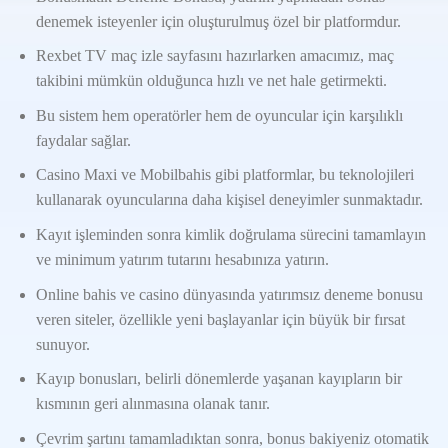
denemek isteyenler için oluşturulmuş özel bir platformdur.
Rexbet TV maç izle sayfasını hazırlarken amacımız, maç
takibini mümkün olduğunca hızlı ve net hale getirmekti.
Bu sistem hem operatörler hem de oyuncular için karşılıklı
faydalar sağlar.
Casino Maxi ve Mobilbahis gibi platformlar, bu teknolojileri
kullanarak oyuncularına daha kişisel deneyimler sunmaktadır.
Kayıt işleminden sonra kimlik doğrulama sürecini tamamlayın
ve minimum yatırım tutarını hesabınıza yatırın.
Online bahis ve casino dünyasında yatırımsız deneme bonusu
veren siteler, özellikle yeni başlayanlar için büyük bir fırsat
sunuyor.
Kayıp bonusları, belirli dönemlerde yaşanan kayıpların bir
kısmının geri alınmasına olanak tanır.
Çevrim şartını tamamladıktan sonra, bonus bakiyeniz otomatik