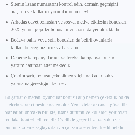
Sitenin lisans numarasını kontrol edin, domain geçmişini
araştırın ve kullanıcı yorumlarını inceleyin.
Arkadaş davet bonusları ve sosyal medya etkileşim bonusları,
2025 yılının popüler bonus türleri arasında yer almaktadır.
Bedava bahis veya spin bonusları da belirli oyunlarda
kullanabileceğiniz ücretsiz hak tanır.
Deneme kampanyalarının ve freebet kampanyaları canlı
yardım hattından istenmektedir.
Çevrim şartı, bonusu çekebilmeniz için ne kadar bahis
yapmanız gerektiğini belirler.
Bu şartlar olmadan, oyuncular bonusu alıp hemen çekebilir, bu da
sitelerin zarar etmesine neden olur. Yeni siteler arasında güvenilir
olanlar bulunmakla birlikte, lisans durumu ve kullanıcı yorumları
mutlaka kontrol edilmelidir. Özellikle geçerli lisansa sahip ve
tanınmış ödeme sağlayıcılarıyla çalışan siteler tercih edilmelidir.