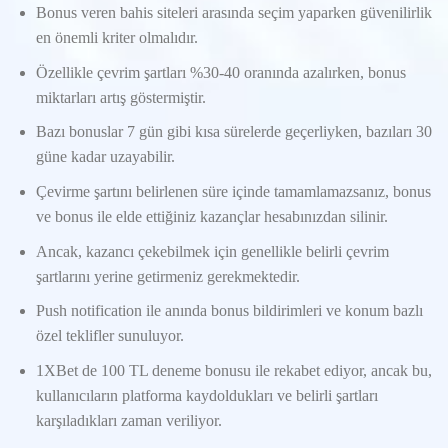
Bonus veren bahis siteleri arasında seçim yaparken güvenilirlik
en önemli kriter olmalıdır.
Özellikle çevrim şartları %30-40 oranında azalırken, bonus
miktarları artış göstermiştir.
Bazı bonuslar 7 gün gibi kısa sürelerde geçerliyken, bazıları 30
güne kadar uzayabilir.
Çevirme şartını belirlenen süre içinde tamamlamazsanız, bonus
ve bonus ile elde ettiğiniz kazançlar hesabınızdan silinir.
Ancak, kazancı çekebilmek için genellikle belirli çevrim
şartlarını yerine getirmeniz gerekmektedir.
Push notification ile anında bonus bildirimleri ve konum bazlı
özel teklifler sunuluyor.
1XBet de 100 TL deneme bonusu ile rekabet ediyor, ancak bu,
kullanıcıların platforma kaydoldukları ve belirli şartları
karşıladıkları zaman veriliyor.