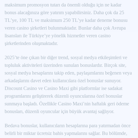
maksimum promosyon tutarı da önemli olduğu için ne kadar
bonus alacağınıza göre yatırım yapabilirsiniz. Daha çok da 25
TL’ye, 100 TL ve maksimum 250 TL’ye kadar deneme bonusu
veren casino şirketleri bulunmaktadır. Bunlar daha çok Avrupa
lisansları ile Türkiye’ye yönelik hizmetler veren casino
şirketlerinden oluşmaktadır.
2025’te öne çıkan bir diğer trend, sosyal medya etkileşimleri ve
topluluk aktiviteleri üzerinden sunulan bonuslardır. Birçok site,
sosyal medya hesaplarını takip eden, paylaşımlarını beğenen veya
arkadaşlarını davet eden kullanıcılara özel bonuslar sunuyor.
Discount Casino ve Casino Maxi gibi platformlar ise sadakat
programlarını geliştirerek düzenli oyuncularına özel bonuslar
sunmaya başladı. Özellikle Casino Maxi’nin haftalık geri ödeme
bonusları, düzenli oyuncular için büyük avantaj sağlıyor.
Bedava bonuslar, kullanıcıların hesaplarına para yatırmadan önce
belirli bir miktar ücretsiz bahis yapmalarını sağlar. Bu bölümde,