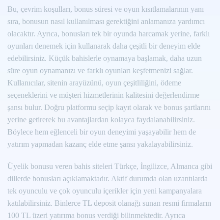
Bu, çevrim koşulları, bonus süresi ve oyun kısıtlamalarının yanı
sıra, bonusun nasıl kullanılması gerektiğini anlamanıza yardımcı
olacaktır. Ayrıca, bonusları tek bir oyunda harcamak yerine, farklı
oyunları denemek için kullanarak daha çeşitli bir deneyim elde
edebilirsiniz. Küçük bahislerle oynamaya başlamak, daha uzun
süre oyun oynamanızı ve farklı oyunları keşfetmenizi sağlar.
Kullanıcılar, sitenin arayüzünü, oyun çeşitliliğini, ödeme
seçeneklerini ve müşteri hizmetlerinin kalitesini değerlendirme
şansı bulur. Doğru platformu seçip kayıt olarak ve bonus şartlarını
yerine getirerek bu avantajlardan kolayca faydalanabilirsiniz.
Böylece hem eğlenceli bir oyun deneyimi yaşayabilir hem de
yatırım yapmadan kazanç elde etme şansı yakalayabilirsiniz.
Üyelik bonusu veren bahis siteleri Türkçe, İngilizce, Almanca gibi
dillerde bonusları açıklamaktadır. Aktif durumda olan uzantılarda
tek oyunculu ve çok oyunculu içerikler için yeni kampanyalara
katılabilirsiniz. Binlerce TL deposit olanağı sunan resmi firmaların
100 TL üzeri yatırıma bonus verdiği bilinmektedir. Ayrıca