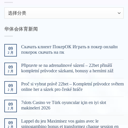
华
体
会
华体会体育新闻
游
戏
分
Скачать клиент ПокерОК Играть в покер онлайн
09
类
покерок скачать на пк
2 月
Připravte se na adrenalinové sázení – 22bet přináší
09
kompletní průvodce sázkami, bonusy a herními záž
2 月
Proč si vybrat právě 22bet – Kompletní průvodce světem
09
online her a sázek pro české hráče
2 月
7slots Casino ve Türk oyuncular için en iyi slot
09
makineleri 2026
2 月
Lappel du jeu Maximisez vos gains avec le
09
spinogambino bonus et transformez chaque session en
2 月