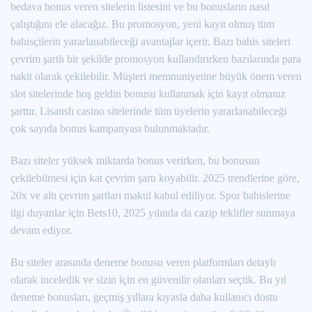
bedava bonus veren sitelerin listesini ve bu bonusların nasıl
çalıştığını ele alacağız. Bu promosyon, yeni kayıt olmuş tüm
bahisçilerin yararlanabileceği avantajlar içerir. Bazı bahis siteleri
çevrim şartlı bir şekilde promosyon kullandırırken bazılarında para
nakit olarak çekilebilir. Müşteri memnuniyetine büyük önem veren
slot sitelerinde hoş geldin bonusu kullanmak için kayıt olmanız
şarttır. Lisanslı casino sitelerinde tüm üyelerin yararlanabileceği
çok sayıda bonus kampanyası bulunmaktadır.
Bazı siteler yüksek miktarda bonus verirken, bu bonusun
çekilebilmesi için kat çevrim şartı koyabilir. 2025 trendlerine göre,
20x ve altı çevrim şartları makul kabul ediliyor. Spor bahislerine
ilgi duyanlar için Bets10, 2025 yılında da cazip teklifler sunmaya
devam ediyor.
Bu siteler arasında deneme bonusu veren platformları detaylı
olarak inceledik ve sizin için en güvenilir olanları seçtik. Bu yıl
deneme bonusları, geçmiş yıllara kıyasla daha kullanıcı dostu