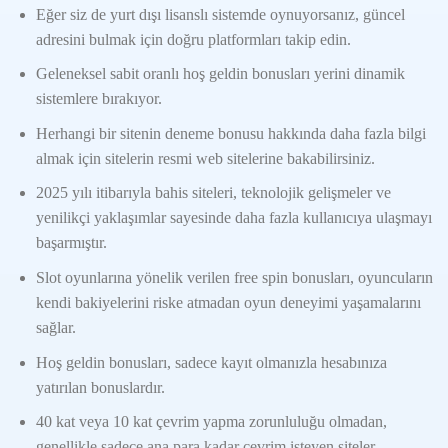
Eğer siz de yurt dışı lisanslı sistemde oynuyorsanız, güncel
adresini bulmak için doğru platformları takip edin.
Geleneksel sabit oranlı hoş geldin bonusları yerini dinamik
sistemlere bırakıyor.
Herhangi bir sitenin deneme bonusu hakkında daha fazla bilgi
almak için sitelerin resmi web sitelerine bakabilirsiniz.
2025 yılı itibarıyla bahis siteleri, teknolojik gelişmeler ve
yenilikçi yaklaşımlar sayesinde daha fazla kullanıcıya ulaşmayı
başarmıştır.
Slot oyunlarına yönelik verilen free spin bonusları, oyuncuların
kendi bakiyelerini riske atmadan oyun deneyimi yaşamalarını
sağlar.
Hoş geldin bonusları, sadece kayıt olmanızla hesabınıza
yatırılan bonuslardır.
40 kat veya 10 kat çevrim yapma zorunluluğu olmadan,
genellikle sadece ana para kadar çevrim isteyen siteler