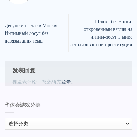
Шлюха без маски:
Девушки на час в Москве:
откровенный взгляд на
Интимный досуг без
интим-досуг в мире
навязывания темы
легализованной проституции
发表回复
要发表评论，您必须先
登录
。
华体会游戏分类
华
体
会