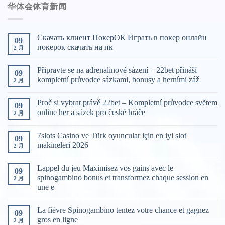
华体会体育新闻
游
戏
分
Скачать клиент ПокерОК Играть в покер онлайн
09
类
покерок скачать на пк
2 月
Připravte se na adrenalinové sázení – 22bet přináší
09
kompletní průvodce sázkami, bonusy a herními záž
2 月
Proč si vybrat právě 22bet – Kompletní průvodce světem
09
online her a sázek pro české hráče
2 月
7slots Casino ve Türk oyuncular için en iyi slot
09
makineleri 2026
2 月
Lappel du jeu Maximisez vos gains avec le
09
spinogambino bonus et transformez chaque session en
2 月
une e
La fièvre Spinogambino tentez votre chance et gagnez
09
gros en ligne
2 月