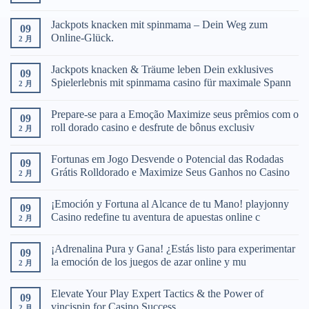
Jackpots knacken mit spinmama – Dein Weg zum
09
Online-Glück.
2 月
Jackpots knacken & Träume leben Dein exklusives
09
Spielerlebnis mit spinmama casino für maximale Spann
2 月
Prepare-se para a Emoção Maximize seus prêmios com o
09
roll dorado casino e desfrute de bônus exclusiv
2 月
Fortunas em Jogo Desvende o Potencial das Rodadas
09
Grátis Rolldorado e Maximize Seus Ganhos no Casino
2 月
¡Emoción y Fortuna al Alcance de tu Mano! playjonny
09
Casino redefine tu aventura de apuestas online c
2 月
¡Adrenalina Pura y Gana! ¿Estás listo para experimentar
09
la emoción de los juegos de azar online y mu
2 月
Elevate Your Play Expert Tactics & the Power of
09
vincispin for Casino Success.
2 月