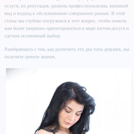
услуги, их репутация, уровень профессионализма, внешний
вид и подход к обслуживанию совершенно разные. В этой
статье мы глубоко погрузимся в этот вопрос, чтобы помочь
вам более уверенно ориентироваться в мире интим-досуга и
сделать осознанный выбор.
Разобравшись с тем, как различить эти два типа девушек, вы
получите ценное знание,