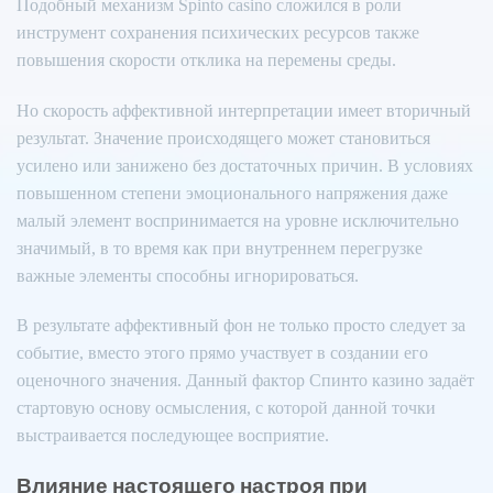
Подобный механизм Spinto casino сложился в роли
инструмент сохранения психических ресурсов также
повышения скорости отклика на перемены среды.
Но скорость аффективной интерпретации имеет вторичный
результат. Значение происходящего может становиться
усилено или занижено без достаточных причин. В условиях
повышенном степени эмоционального напряжения даже
малый элемент воспринимается на уровне исключительно
значимый, в то время как при внутреннем перегрузке
важные элементы способны игнорироваться.
В результате аффективный фон не только просто следует за
событие, вместо этого прямо участвует в создании его
оценочного значения. Данный фактор Спинто казино задаёт
стартовую основу осмысления, с которой данной точки
выстраивается последующее восприятие.
Влияние настоящего настроя при