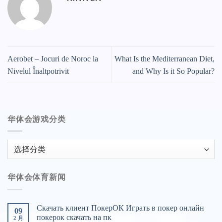
Aerobet – Jocuri de Noroc la
What Is the Mediterranean Diet ,
Nivelul Înaltpotrivit
and Why Is it So Popular?
华体会游戏分类
华
体
会
华体会体育新闻
游
戏
分
Скачать клиент ПокерОК Играть в покер онлайн
09
类
покерок скачать на пк
2 月