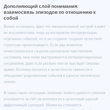
Дополняющий слой понимания:
взаимосвязь эпизодов по отношению к
собой
Важно осознавать, факт что эмоциональный настрой влияет
не исключительно лишь на восприятие интерпретацию
отдельных событий, но и на создание создание целостной
структуры происходящего. Если ряд моментов
осмысливаются в сходном одинаковом чувственном
состоянии, меж ними выстраиваются интерпретационные
соединения, даже если реально они не выглядят связаны
прямо. Психика пытается к целостности связности а
объединяет разрозненные события в единую логическую
линию.
В таких таких ситуациях значение любого данного события
усиливается за счёт включенности в целостный единый
аффективный сценарий. Моменты становятся