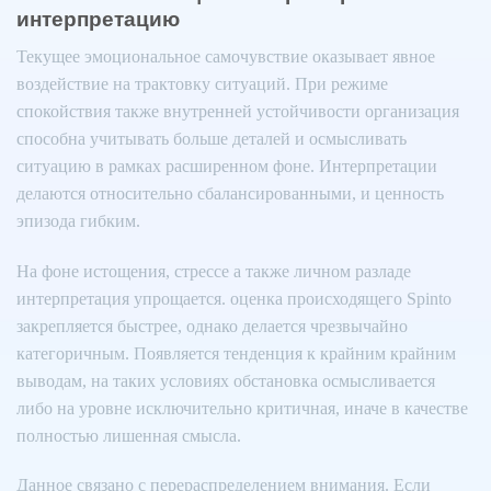
интерпретацию
Текущее эмоциональное самочувствие оказывает явное
воздействие на трактовку ситуаций. При режиме
спокойствия также внутренней устойчивости организация
способна учитывать больше деталей и осмысливать
ситуацию в рамках расширенном фоне. Интерпретации
делаются относительно сбалансированными, и ценность
эпизода гибким.
На фоне истощения, стрессе а также личном разладе
интерпретация упрощается. оценка происходящего Spinto
закрепляется быстрее, однако делается чрезвычайно
категоричным. Появляется тенденция к крайним крайним
выводам, на таких условиях обстановка осмысливается
либо на уровне исключительно критичная, иначе в качестве
полностью лишенная смысла.
Данное связано с перераспределением внимания. Если