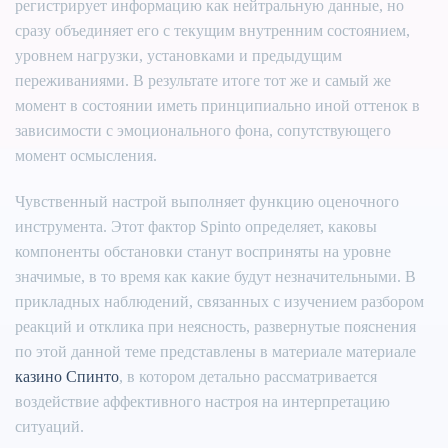
регистрирует информацию как нейтральную данные, но
сразу объединяет его с текущим внутренним состоянием,
уровнем нагрузки, установками и предыдущим
переживаниями. В результате итоге тот же и самый же
момент в состоянии иметь принципиально иной оттенок в
зависимости с эмоционального фона, сопутствующего
момент осмысления.
Чувственный настрой выполняет функцию оценочного
инструмента. Этот фактор Spinto определяет, каковы
компоненты обстановки станут восприняты на уровне
значимые, в то время как какие будут незначительными. В
прикладных наблюдений, связанных с изучением разбором
реакций и отклика при неясность, развернутые пояснения
по этой данной теме представлены в материале материале
казино Спинто
, в котором детально рассматривается
воздействие аффективного настроя на интерпретацию
ситуаций.