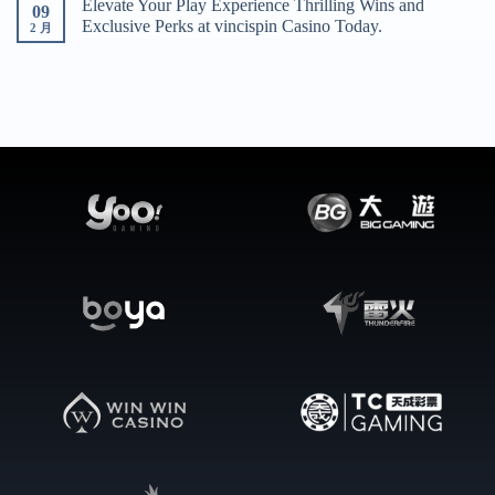
Elevate Your Play Experience Thrilling Wins and
09
Exclusive Perks at vincispin Casino Today.
2 月