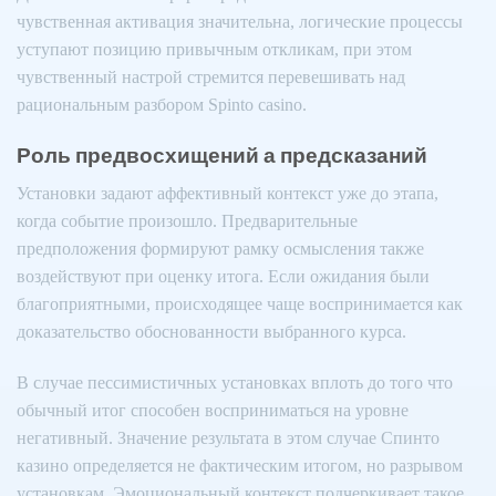
чувственная активация значительна, логические процессы
уступают позицию привычным откликам, при этом
чувственный настрой стремится перевешивать над
рациональным разбором Spinto casino.
Роль предвосхищений а предсказаний
Установки задают аффективный контекст уже до этапа,
когда событие произошло. Предварительные
предположения формируют рамку осмысления также
воздействуют при оценку итога. Если ожидания были
благоприятными, происходящее чаще воспринимается как
доказательство обоснованности выбранного курса.
В случае пессимистичных установках вплоть до того что
обычный итог способен восприниматься на уровне
негативный. Значение результата в этом случае Спинто
казино определяется не фактическим итогом, но разрывом
установкам. Эмоциональный контекст подчеркивает такое