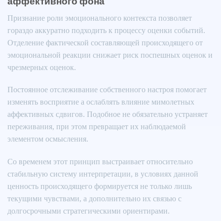
аффективного фона
Признание роли эмоционального контекста позволяет
гораздо аккуратно подходить к процессу оценки событий.
Отделение фактической составляющей происходящего от
эмоциональной реакции снижает риск поспешных оценок и
чрезмерных оценок.
Постоянное отслеживание собственного настроя помогает
изменять восприятие а ослаблять влияние мимолетных
аффективных сдвигов. Подобное не обязательно устраняет
переживания, при этом превращает их наблюдаемой
элементом осмысления.
Со временем этот принцип выстраивает относительно
стабильную систему интерпретации, в условиях данной
ценность происходящего формируется не только лишь
текущими чувствами, а дополнительно их связью с
долгосрочными стратегическими ориентирами.