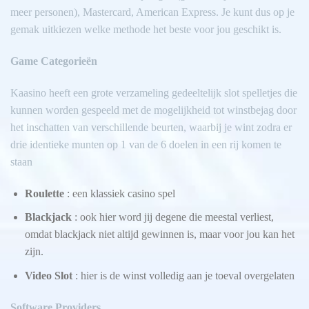
meer personen), Mastercard, American Express. Je kunt dus op je
gemak uitkiezen welke methode het beste voor jou geschikt is.
Game Categorieën
Kaasino heeft een grote verzameling gedeeltelijk slot spelletjes die
kunnen worden gespeeld met de mogelijkheid tot winstbejag door
het inschatten van verschillende beurten, waarbij je wint zodra er
drie identieke munten op 1 van de 6 doelen in een rij komen te
staan
Roulette
: een klassiek casino spel
Blackjack
: ook hier word jij degene die meestal verliest,
omdat blackjack niet altijd gewinnen is, maar voor jou kan het
zijn.
Video Slot
: hier is de winst volledig aan je toeval overgelaten
Software Providers