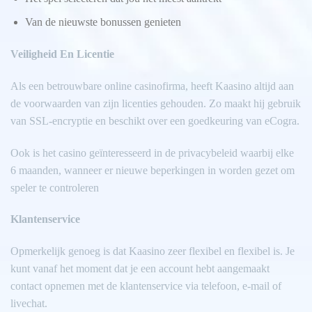
Van de nieuwste bonussen genieten
Veiligheid En Licentie
Als een betrouwbare online casinofirma, heeft Kaasino altijd aan
de voorwaarden van zijn licenties gehouden. Zo maakt hij gebruik
van SSL-encryptie en beschikt over een goedkeuring van eCogra.
Ook is het casino geïnteresseerd in de privacybeleid waarbij elke
6 maanden, wanneer er nieuwe beperkingen in worden gezet om
speler te controleren
Klantenservice
Opmerkelijk genoeg is dat Kaasino zeer flexibel en flexibel is. Je
kunt vanaf het moment dat je een account hebt aangemaakt
contact opnemen met de klantenservice via telefoon, e-mail of
livechat.