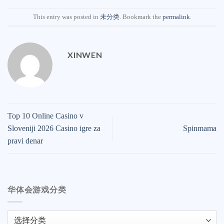
This entry was posted in
未分类
. Bookmark the
permalink
.
XINWEN
Top 10 Online Casino v
Sloveniji 2026 Casino igre za
Spinmama
pravi denar
华体会游戏分类
华