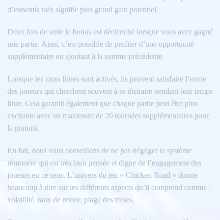
d’ennemis tués signifie plus grand gain potentiel.
Deux fois de suite le bonus est déclenché lorsque vous avez gagné
une partie. Ainsi, c’est possible de profiter d’une opportunité
supplémentaire en ajoutant à la somme précédente.
Lorsque les tours libres sont activés, ils peuvent satisfaire l’envie
des joueurs qui cherchent souvent à se distraire pendant leur temps
libre. Cela garantit également que chaque partie peut être plus
excitante avec un maximum de 20 tournées supplémentaires pour
la gratuité.
En fait, nous vous conseillons de ne pas négliger le système
rémunéré qui est très bien pensée et digne de l’engagement des
joueurs en ce sens. L’univers du jeu « Chicken Road » donne
beaucoup à dire sur les différents aspects qu’il comprend comme :
volatilité, taux de retour, plage des mises.