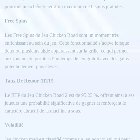
pourront ainsi bénéficier d’un maximum de 6 spins gratuites.
Free Spins
Les Free Spins du Jeu Chicken Road sont un moment très
enrichissant au sein du jeu. Cette fonctionnalité s’active lorsque
deux ou plusieurs aigle apparaissent sur la grille, ce qui permet
aux joueurs de profiter d’un temps de jeu gratuit avec des gains
potentiellement plus élevés.
Taux De Retour (RTP)
Le RTP du Jeu Chicken Road 2 est de 95.23 %, offrant ainsi à ses
joueurs une probabilité significative de gagner et renforçant le
caractère attractif de la machine à sous.
Volatilité
Jeu chicken road est classifié comme un jeu non volatil qui peut