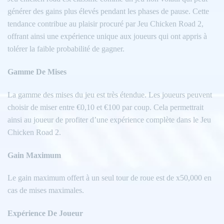
générer des gains plus élevés pendant les phases de pause. Cette
tendance contribue au plaisir procuré par Jeu Chicken Road 2,
offrant ainsi une expérience unique aux joueurs qui ont appris à
tolérer la faible probabilité de gagner.
Gamme De Mises
La gamme des mises du jeu est très étendue. Les joueurs peuvent
choisir de miser entre €0,10 et €100 par coup. Cela permettrait
ainsi au joueur de profiter d’une expérience complète dans le Jeu
Chicken Road 2.
Gain Maximum
Le gain maximum offert à un seul tour de roue est de x50,000 en
cas de mises maximales.
Expérience De Joueur