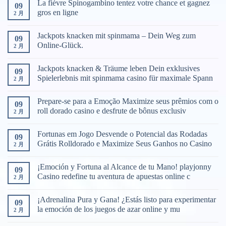
La fièvre Spinogambino tentez votre chance et gagnez
09
gros en ligne
2 月
Jackpots knacken mit spinmama – Dein Weg zum
09
Online-Glück.
2 月
Jackpots knacken & Träume leben Dein exklusives
09
Spielerlebnis mit spinmama casino für maximale Spann
2 月
Prepare-se para a Emoção Maximize seus prêmios com o
09
roll dorado casino e desfrute de bônus exclusiv
2 月
Fortunas em Jogo Desvende o Potencial das Rodadas
09
Grátis Rolldorado e Maximize Seus Ganhos no Casino
2 月
¡Emoción y Fortuna al Alcance de tu Mano! playjonny
09
Casino redefine tu aventura de apuestas online c
2 月
¡Adrenalina Pura y Gana! ¿Estás listo para experimentar
09
la emoción de los juegos de azar online y mu
2 月