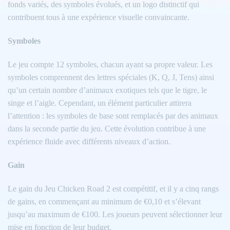
fonds variés, des symboles évolués, et un logo distinctif qui
contribuent tous à une expérience visuelle convaincante.
Symboles
Le jeu compte 12 symboles, chacun ayant sa propre valeur. Les
symboles comprennent des lettres spéciales (K, Q, J, Tens) ainsi
qu’un certain nombre d’animaux exotiques tels que le tigre, le
singe et l’aigle. Cependant, un élément particulier attirera
l’attention : les symboles de base sont remplacés par des animaux
dans la seconde partie du jeu. Cette évolution contribue à une
expérience fluide avec différents niveaux d’action.
Gain
Le gain du Jeu Chicken Road 2 est compétitif, et il y a cinq rangs
de gains, en commençant au minimum de €0,10 et s’élevant
jusqu’au maximum de €100. Les joueurs peuvent sélectionner leur
mise en fonction de leur budget.