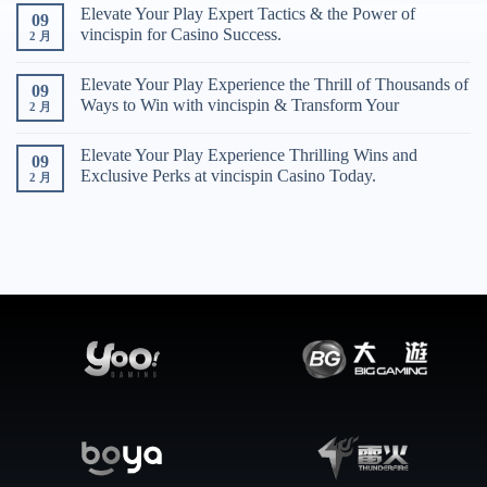
Elevate Your Play Expert Tactics & the Power of
09
vincispin for Casino Success.
2 月
Elevate Your Play Experience the Thrill of Thousands of
09
Ways to Win with vincispin & Transform Your
2 月
Elevate Your Play Experience Thrilling Wins and
09
Exclusive Perks at vincispin Casino Today.
2 月