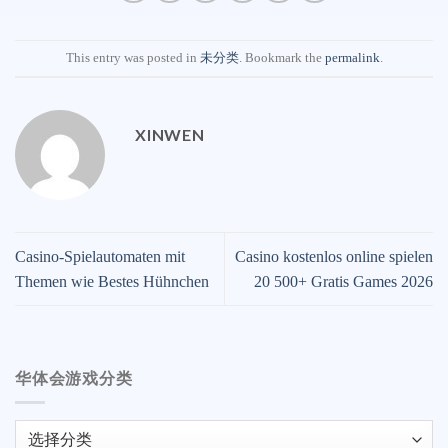
This entry was posted in
未分类
. Bookmark the
permalink
.
XINWEN
Casino-Spielautomaten mit
Casino kostenlos online spielen
Themen wie Bestes Hühnchen
20 500+ Gratis Games 2026
华体会游戏分类
华