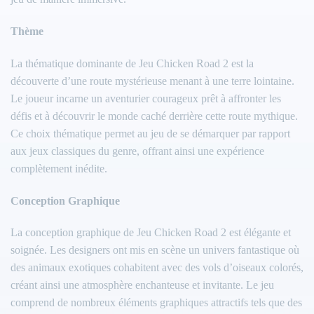
Thème
La thématique dominante de Jeu Chicken Road 2 est la
découverte d’une route mystérieuse menant à une terre lointaine.
Le joueur incarne un aventurier courageux prêt à affronter les
défis et à découvrir le monde caché derrière cette route mythique.
Ce choix thématique permet au jeu de se démarquer par rapport
aux jeux classiques du genre, offrant ainsi une expérience
complètement inédite.
Conception Graphique
La conception graphique de Jeu Chicken Road 2 est élégante et
soignée. Les designers ont mis en scène un univers fantastique où
des animaux exotiques cohabitent avec des vols d’oiseaux colorés,
créant ainsi une atmosphère enchanteuse et invitante. Le jeu
comprend de nombreux éléments graphiques attractifs tels que des