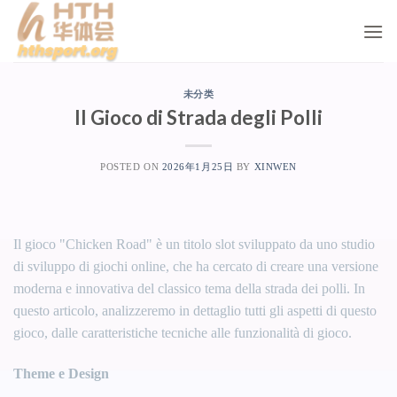
Skip
to
content
未分类
Il Gioco di Strada degli Polli
POSTED ON
2026年1月25日
BY
XINWEN
Il gioco "Chicken Road" è un titolo slot sviluppato da uno studio
di sviluppo di giochi online, che ha cercato di creare una versione
moderna e innovativa del classico tema della strada dei polli. In
questo articolo, analizzeremo in dettaglio tutti gli aspetti di questo
gioco, dalle caratteristiche tecniche alle funzionalità di gioco.
Theme e Design