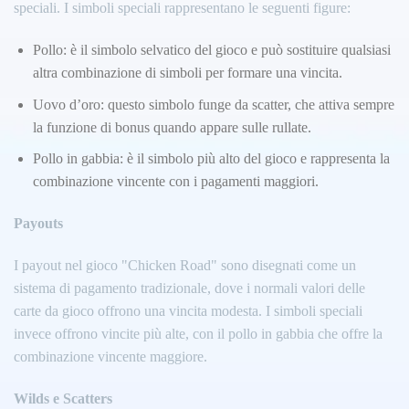
speciali. I simboli speciali rappresentano le seguenti figure:
Pollo: è il simbolo selvatico del gioco e può sostituire qualsiasi
altra combinazione di simboli per formare una vincita.
Uovo d’oro: questo simbolo funge da scatter, che attiva sempre
la funzione di bonus quando appare sulle rullate.
Pollo in gabbia: è il simbolo più alto del gioco e rappresenta la
combinazione vincente con i pagamenti maggiori.
Payouts
I payout nel gioco "Chicken Road" sono disegnati come un
sistema di pagamento tradizionale, dove i normali valori delle
carte da gioco offrono una vincita modesta. I simboli speciali
invece offrono vincite più alte, con il pollo in gabbia che offre la
combinazione vincente maggiore.
Wilds e Scatters