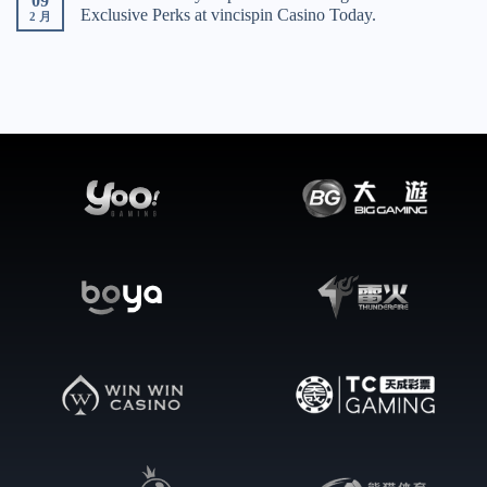
09
Exclusive Perks at vincispin Casino Today.
2 月