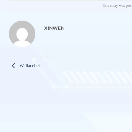
This entry was pos
XINWEN
Wallacebet