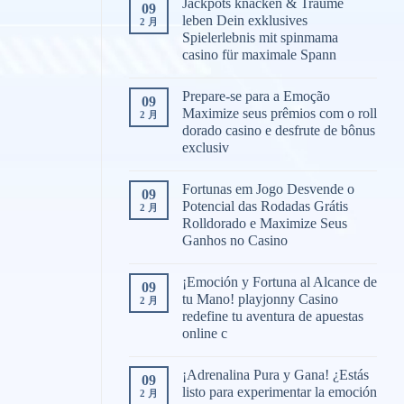
Jackpots knacken & Träume
09
leben Dein exklusives
2 月
Spielerlebnis mit spinmama
casino für maximale Spann
Prepare-se para a Emoção
09
Maximize seus prêmios com o roll
2 月
dorado casino e desfrute de bônus
exclusiv
Fortunas em Jogo Desvende o
09
Potencial das Rodadas Grátis
2 月
Rolldorado e Maximize Seus
Ganhos no Casino
¡Emoción y Fortuna al Alcance de
09
tu Mano! playjonny Casino
2 月
redefine tu aventura de apuestas
online c
¡Adrenalina Pura y Gana! ¿Estás
09
listo para experimentar la emoción
2 月