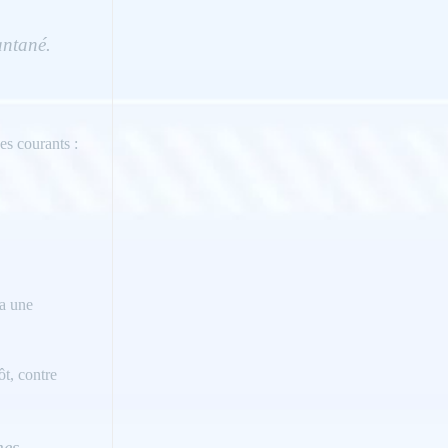
antané.
es courants :
ia une
ôt, contre
mes