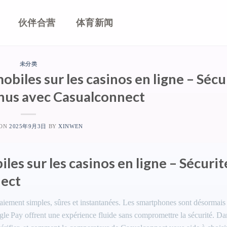
伙伴合营
体育新闻
未分类
iles sur les casinos en ligne – Sécur
onus avec Casualconnect
 ON
2025年9月3日
BY
XINWEN
s sur les casinos en ligne – Sécurit
nect
paiement simples, sûres et instantanées. Les smartphones sont désormais 
 Pay offrent une expérience fluide sans compromettre la sécurité. Dans