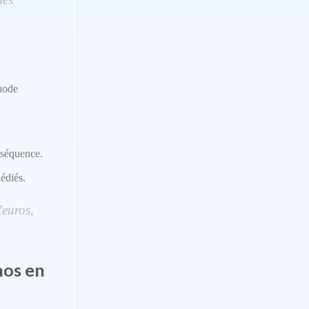
thode
nséquence.
édiés.
’euros,
nos en