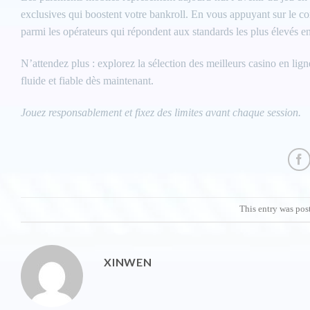
exclusives qui boostent votre bankroll. En vous appuyant sur le c
parmi les opérateurs qui répondent aux standards les plus élevés en 
N’attendez plus : explorez la sélection des meilleurs casino en lign
fluide et fiable dès maintenant.
Jouez responsablement et fixez des limites avant chaque session.
This entry was pos
XINWEN