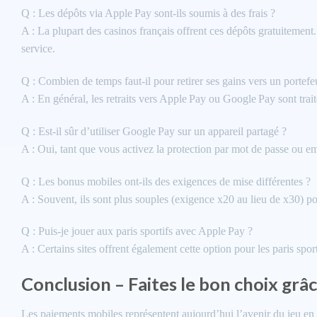
Q : Les dépôts via Apple Pay sont-ils soumis à des frais ?
A : La plupart des casinos français offrent ces dépôts gratuitement
service.
Q : Combien de temps faut-il pour retirer ses gains vers un portefe
A : En général, les retraits vers Apple Pay ou Google Pay sont trait
Q : Est‑il sûr d’utiliser Google Pay sur un appareil partagé ?
A : Oui, tant que vous activez la protection par mot de passe ou em
Q : Les bonus mobiles ont-ils des exigences de mise différentes ?
A : Souvent, ils sont plus souples (exigence x20 au lieu de x30) p
Q : Puis‑je jouer aux paris sportifs avec Apple Pay ?
A : Certains sites offrent également cette option pour les paris spor
Conclusion – Faites le bon choix grâ
Les paiements mobiles représentent aujourd’hui l’avenir du jeu en l