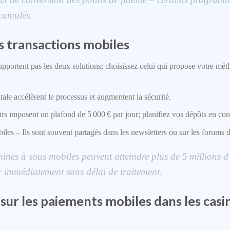
ccumulés.
s transactions mobiles
supportent pas les deux solutions; choisissez celui qui propose votre mé
ale accélèrent le processus et augmentent la sécurité.
urs imposent un plafond de 5 000 € par jour; planifiez vos dépôts en co
les – Ils sont souvent partagés dans les newsletters ou sur les forums d
nes à sous mobiles peuvent atteindre plus de 5 millions d
r immédiatement sans délai de traitement.
sur les paiements mobiles dans les casi