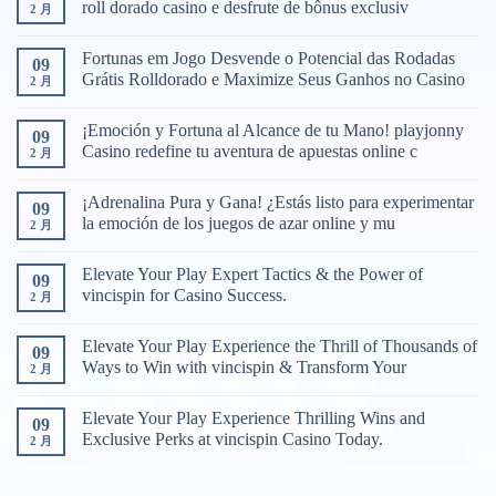
roll dorado casino e desfrute de bônus exclusiv
2 月
Fortunas em Jogo Desvende o Potencial das Rodadas
09
Grátis Rolldorado e Maximize Seus Ganhos no Casino
2 月
¡Emoción y Fortuna al Alcance de tu Mano! playjonny
09
Casino redefine tu aventura de apuestas online c
2 月
¡Adrenalina Pura y Gana! ¿Estás listo para experimentar
09
la emoción de los juegos de azar online y mu
2 月
Elevate Your Play Expert Tactics & the Power of
09
vincispin for Casino Success.
2 月
Elevate Your Play Experience the Thrill of Thousands of
09
Ways to Win with vincispin & Transform Your
2 月
Elevate Your Play Experience Thrilling Wins and
09
Exclusive Perks at vincispin Casino Today.
2 月