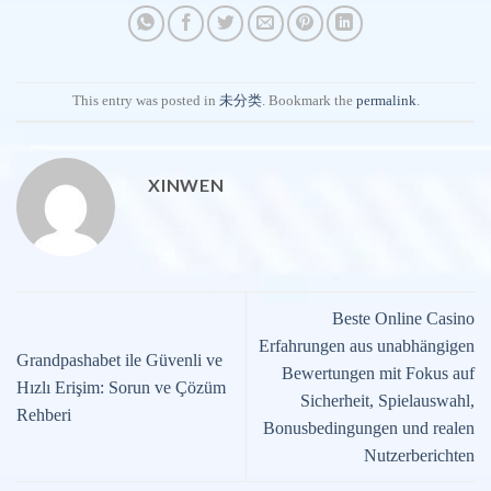
This entry was posted in
未分类
. Bookmark the
permalink
.
XINWEN
Beste Online Casino
Erfahrungen aus unabhängigen
Grandpashabet ile Güvenli ve
Bewertungen mit Fokus auf
Hızlı Erişim: Sorun ve Çözüm
Sicherheit, Spielauswahl,
Rehberi
Bonusbedingungen und realen
Nutzerberichten