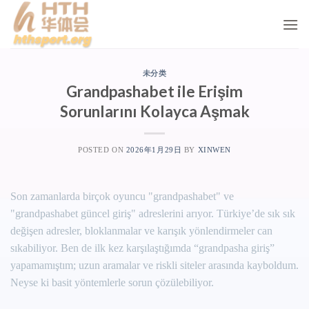
Skip
to
content
未分类
Grandpashabet ile Erişim
Sorunlarını Kolayca Aşmak
POSTED ON
2026年1月29日
BY
XINWEN
Son zamanlarda birçok oyuncu "grandpashabet" ve
"grandpashabet güncel giriş" adreslerini arıyor. Türkiye’de sık sık
değişen adresler, bloklanmalar ve karışık yönlendirmeler can
sıkabiliyor. Ben de ilk kez karşılaştığımda “grandpasha giriş”
yapamamıştım; uzun aramalar ve riskli siteler arasında kayboldum.
Neyse ki basit yöntemlerle sorun çözülebiliyor.