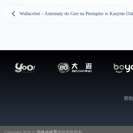
Wallacebet – Automaty do Gier na Pieniądze w Kasynie Onl
帮助
Copyright 2026 ©
华体会体育
保留所有权利。