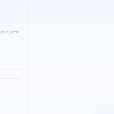
ejsca, gdzie