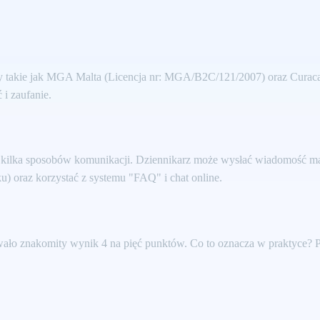
gany takie jak MGA Malta (Licencja nr: MGA/B2C/121/2007) oraz Cura
i zaufanie.
 kilka sposobów komunikacji. Dziennikarz może wysłać wiadomość m
ku) oraz korzystać z systemu "FAQ" i chat online.
owało znakomity wynik 4 na pięć punktów. Co to oznacza w praktyce? P