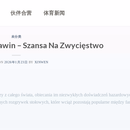
伙伴合营
体育新闻
未分类
awin – Szansa Na Zwycięstwo
ON
2026年1月23日
BY
XINWEN
aczy z całego świata, obiecania im niezwykłych doświadczeń hazardow
ych rozgrywek stołowych, które wciąż pozostają popularne między fan