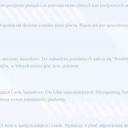
o przyjmuje płatności za pośrednictwem różnych kart kredytowych ora
 godzin od złożenia wniosku przez gracza. Proces ten jest sprawdzony
az automaty hazardowe. Do najbardziej popularnych zalicza się "Roulett
iejów, w których można grać m.in. pokerem.
ach i stoły hazardowe. Oto kilku najważniejszych: Microgaming, Ne
sza wzrost popularności platformy.
h kont w każdym miejscu i czasie. Wystarczy wybrać odpowiednią apl