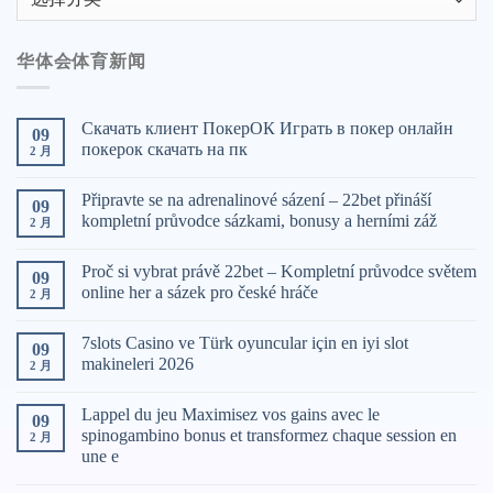
体
会
华体会体育新闻
游
戏
分
Скачать клиент ПокерОК Играть в покер онлайн
09
类
покерок скачать на пк
2 月
Připravte se na adrenalinové sázení – 22bet přináší
09
kompletní průvodce sázkami, bonusy a herními záž
2 月
Proč si vybrat právě 22bet – Kompletní průvodce světem
09
online her a sázek pro české hráče
2 月
7slots Casino ve Türk oyuncular için en iyi slot
09
makineleri 2026
2 月
Lappel du jeu Maximisez vos gains avec le
09
spinogambino bonus et transformez chaque session en
2 月
une e