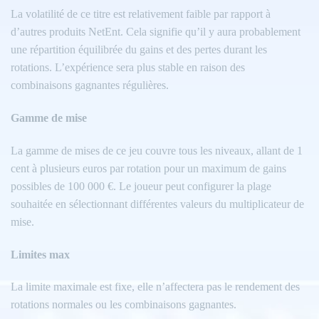
La volatilité de ce titre est relativement faible par rapport à
d’autres produits NetEnt. Cela signifie qu’il y aura probablement
une répartition équilibrée du gains et des pertes durant les
rotations. L’expérience sera plus stable en raison des
combinaisons gagnantes régulières.
Gamme de mise
La gamme de mises de ce jeu couvre tous les niveaux, allant de 1
cent à plusieurs euros par rotation pour un maximum de gains
possibles de 100 000 €. Le joueur peut configurer la plage
souhaitée en sélectionnant différentes valeurs du multiplicateur de
mise.
Limites max
La limite maximale est fixe, elle n’affectera pas le rendement des
rotations normales ou les combinaisons gagnantes.