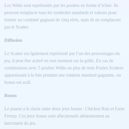
Les Wilds sont représentés par les poulets en forme d’icône. Ils
peuvent remplacer tous les symboles standards et valeurs pour
former un combiné gagnant de cinq réels, mais ils ne remplacent
pas le Scatter.
Diffusion
Le Scatter est également représenté par l’un des personnages du
jeu, il peut être activé en tout moment sur la grille. En cas de
combinaison avec 5 poulets Wilds ou plus de trois Poules Scatters
apparaissant à la fois pendant une rotation standard gagnante, un
bonus est actif.
Bonus
Le joueur a le choix entre deux jeux bonus : Chicken Run et Farm
Frenzy. Ces jeux bonus sont sélectionnés aléatoirement au
lancement du jeu.