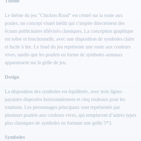
Thème
Le thème du jeu "Chicken Road" est centré sur la route aux
poules, un concept visuel inédit qui s’inspire directement des
écrans publicitaires télévisés classiques. La conception graphique
est sobre et fonctionnelle, avec une disposition de symboles claire
et facile à lire. Le fond du jeu représente une route aux couleurs
vives, tandis que les poulets en forme de symboles animaux
apparaissent sur la grille de jeu.
Design
La disposition des symboles est équilibrée, avec trois lignes
payantes disposées horizontalement et cinq rouleaux pour les
rotations. Les personnages principaux sont représentés par
plusieurs poulets aux couleurs vives, qui remplacent d’autres types
plus classiques de symboles en formant une grille 5*3.
Symboles