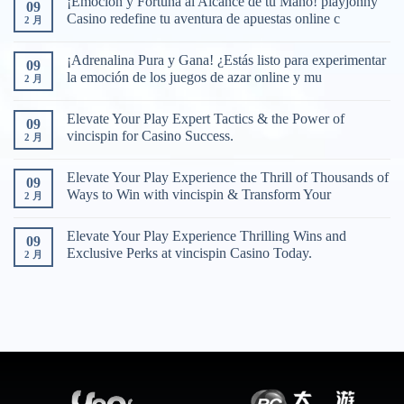
¡Emoción y Fortuna al Alcance de tu Mano! playjonny
09
Casino redefine tu aventura de apuestas online c
2 月
¡Adrenalina Pura y Gana! ¿Estás listo para experimentar
09
la emoción de los juegos de azar online y mu
2 月
Elevate Your Play Expert Tactics & the Power of
09
vincispin for Casino Success.
2 月
Elevate Your Play Experience the Thrill of Thousands of
09
Ways to Win with vincispin & Transform Your
2 月
Elevate Your Play Experience Thrilling Wins and
09
Exclusive Perks at vincispin Casino Today.
2 月