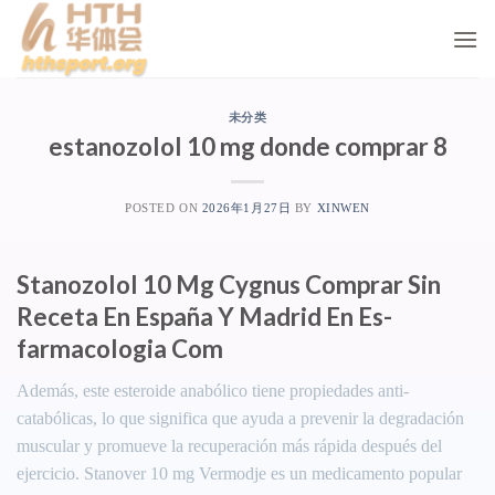
Skip
to
content
未分类
estanozolol 10 mg donde comprar 8
POSTED ON
2026年1月27日
BY
XINWEN
Stanozolol 10 Mg Cygnus Comprar Sin
Receta En España Y Madrid En Es-
farmacologia Com
Además, este esteroide anabólico tiene propiedades anti-
catabólicas, lo que significa que ayuda a prevenir la degradación
muscular y promueve la recuperación más rápida después del
ejercicio. Stanover 10 mg Vermodje es un medicamento popular