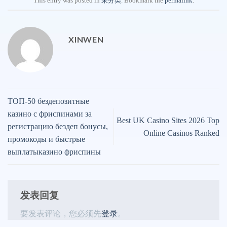
This entry was posted in
未分类
. Bookmark the
permalink
.
XINWEN
ТОП-50 бездепозитные
казино с фриспинами за
Best UK Casino Sites 2026 Top
регистрацию бездеп бонусы,
Online Casinos Ranked
промокоды и быстрые
выплатыказино фриспины
发表回复
要发表评论，您必须先
登录
。