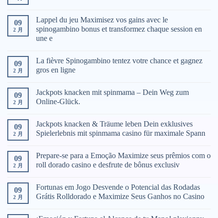
Lappel du jeu Maximisez vos gains avec le
09
spinogambino bonus et transformez chaque session en
2 月
une e
La fièvre Spinogambino tentez votre chance et gagnez
09
gros en ligne
2 月
Jackpots knacken mit spinmama – Dein Weg zum
09
Online-Glück.
2 月
Jackpots knacken & Träume leben Dein exklusives
09
Spielerlebnis mit spinmama casino für maximale Spann
2 月
Prepare-se para a Emoção Maximize seus prêmios com o
09
roll dorado casino e desfrute de bônus exclusiv
2 月
Fortunas em Jogo Desvende o Potencial das Rodadas
09
Grátis Rolldorado e Maximize Seus Ganhos no Casino
2 月