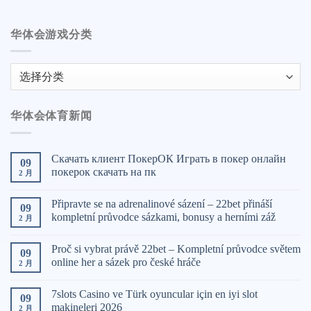
华体会游戏分类
华
体
会
华体会体育新闻
游
戏
分
Скачать клиент ПокерОК Играть в покер онлайн
09
类
покерок скачать на пк
2 月
Připravte se na adrenalinové sázení – 22bet přináší
09
kompletní průvodce sázkami, bonusy a herními záž
2 月
Proč si vybrat právě 22bet – Kompletní průvodce světem
09
online her a sázek pro české hráče
2 月
7slots Casino ve Türk oyuncular için en iyi slot
09
makineleri 2026
2 月