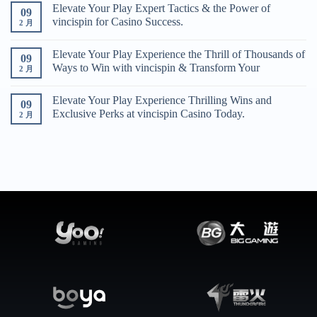
Elevate Your Play Expert Tactics & the Power of
09
vincispin for Casino Success.
2 月
Elevate Your Play Experience the Thrill of Thousands of
09
Ways to Win with vincispin & Transform Your
2 月
Elevate Your Play Experience Thrilling Wins and
09
Exclusive Perks at vincispin Casino Today.
2 月