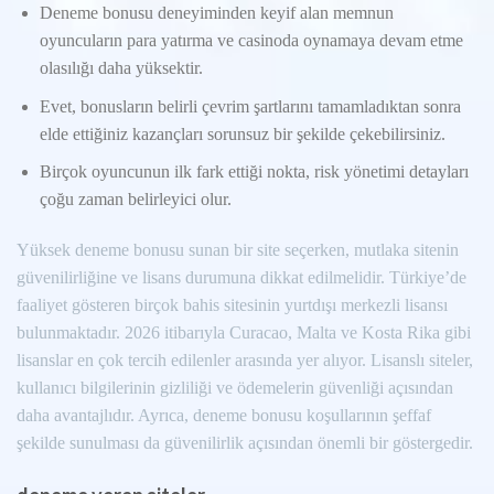
Deneme bonusu deneyiminden keyif alan memnun
oyuncuların para yatırma ve casinoda oynamaya devam etme
olasılığı daha yüksektir.
Evet, bonusların belirli çevrim şartlarını tamamladıktan sonra
elde ettiğiniz kazançları sorunsuz bir şekilde çekebilirsiniz.
Birçok oyuncunun ilk fark ettiği nokta, risk yönetimi detayları
çoğu zaman belirleyici olur.
Yüksek deneme bonusu sunan bir site seçerken, mutlaka sitenin
güvenilirliğine ve lisans durumuna dikkat edilmelidir. Türkiye’de
faaliyet gösteren birçok bahis sitesinin yurtdışı merkezli lisansı
bulunmaktadır. 2026 itibarıyla Curacao, Malta ve Kosta Rika gibi
lisanslar en çok tercih edilenler arasında yer alıyor. Lisanslı siteler,
kullanıcı bilgilerinin gizliliği ve ödemelerin güvenliği açısından
daha avantajlıdır. Ayrıca, deneme bonusu koşullarının şeffaf
şekilde sunulması da güvenilirlik açısından önemli bir göstergedir.