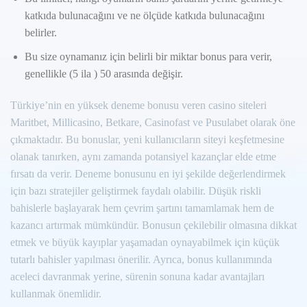
katkıda bulunacağını ve ne ölçüde katkıda bulunacağını
belirler.
Bu size oynamanız için belirli bir miktar bonus para verir,
genellikle (5 ila ) 50 arasında değişir.
Türkiye’nin en yüksek deneme bonusu veren casino siteleri
Maritbet, Millicasino, Betkare, Casinofast ve Pusulabet olarak öne
çıkmaktadır. Bu bonuslar, yeni kullanıcıların siteyi keşfetmesine
olanak tanırken, aynı zamanda potansiyel kazançlar elde etme
fırsatı da verir. Deneme bonusunu en iyi şekilde değerlendirmek
için bazı stratejiler geliştirmek faydalı olabilir. Düşük riskli
bahislerle başlayarak hem çevrim şartını tamamlamak hem de
kazancı artırmak mümkündür. Bonusun çekilebilir olmasına dikkat
etmek ve büyük kayıplar yaşamadan oynayabilmek için küçük
tutarlı bahisler yapılması önerilir. Ayrıca, bonus kullanımında
aceleci davranmak yerine, sürenin sonuna kadar avantajları
kullanmak önemlidir.