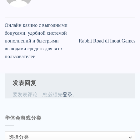
Онлайн казино с выгодными
бонусами, удобной системой
пополнений и быстрыми
Rabbit Road di Inout Games
выводами средств для всех
пользователей
发表回复
要发表评论，您必须先
登录
。
华体会游戏分类
华