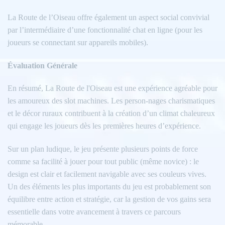
La Route de l’Oiseau offre également un aspect social convivial
par l’intermédiaire d’une fonctionnalité chat en ligne (pour les
joueurs se connectant sur appareils mobiles).
Évaluation Générale
En résumé, La Route de l'Oiseau est une expérience agréable pour
les amoureux des slot machines. Les person-nages charismatiques
et le décor ruraux contribuent à la création d’un climat chaleureux
qui engage les joueurs dès les premières heures d’expérience.
Sur un plan ludique, le jeu présente plusieurs points de force
comme sa facilité à jouer pour tout public (même novice) : le
design est clair et facilement navigable avec ses couleurs vives.
Un des éléments les plus importants du jeu est probablement son
équilibre entre action et stratégie, car la gestion de vos gains sera
essentielle dans votre avancement à travers ce parcours
mémorable.