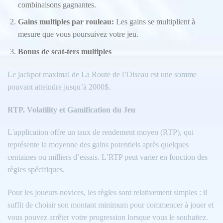
combinaisons gagnantes.
Gains multiples par rouleau:
Les gains se multiplient à
mesure que vous poursuivez votre jeu.
Bonus de scat-ters multiples
Le jackpot maximal de La Route de l’Oiseau est une somme
pouvant atteindre jusqu’à 2000$.
RTP, Volatility et Gamification du Jeu
L'application offre un taux de rendement moyen (RTP), qui
représente la moyenne des gains potentiels après quelques
centaines ou milliers d’essais. L’RTP peut varier en fonction des
règles spécifiques.
Pour les joueurs novices, les règles sont relativement simples : il
suffit de choisir son montant minimum pour commencer à jouer et
vous pouvez arrêter votre progression lorsque vous le souhaitez.