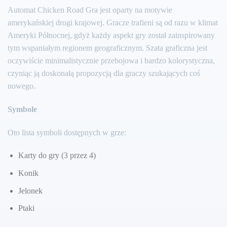
Automat Chicken Road Gra jest oparty na motywie
amerykańskiej drogi krajowej. Gracze trafieni są od razu w klimat
Ameryki Północnej, gdyż każdy aspekt gry został zainspirowany
tym wspaniałym regionem geograficznym. Szata graficzna jest
oczywiście minimalistycznie przebojowa i bardzo kolorystyczna,
czyniąc ją doskonałą propozycją dla graczy szukających coś
nowego.
Symbole
Oto lista symboli dostępnych w grze:
Karty do gry (3 przez 4)
Konik
Jelonek
Ptaki