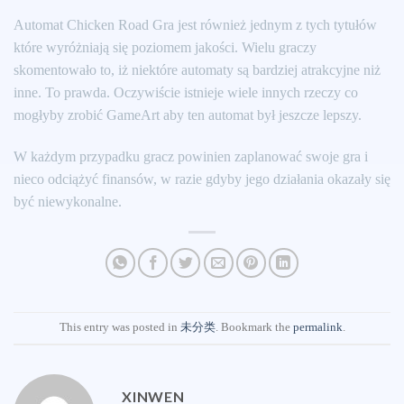
Automat Chicken Road Gra jest również jednym z tych tytułów
które wyróżniają się poziomem jakości. Wielu graczy
skomentowało to, iż niektóre automaty są bardziej atrakcyjne niż
inne. To prawda. Oczywiście istnieje wiele innych rzeczy co
mogłyby zrobić GameArt aby ten automat był jeszcze lepszy.
W każdym przypadku gracz powinien zaplanować swoje gra i
nieco odciążyć finansów, w razie gdyby jego działania okazały się
być niewykonalne.
This entry was posted in
未分类
. Bookmark the
permalink
.
XINWEN