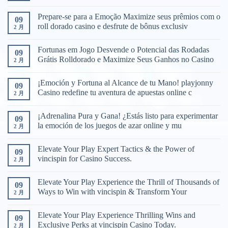
Prepare-se para a Emoção Maximize seus prêmios com o
09
roll dorado casino e desfrute de bônus exclusiv
2 月
Fortunas em Jogo Desvende o Potencial das Rodadas
09
Grátis Rolldorado e Maximize Seus Ganhos no Casino
2 月
¡Emoción y Fortuna al Alcance de tu Mano! playjonny
09
Casino redefine tu aventura de apuestas online c
2 月
¡Adrenalina Pura y Gana! ¿Estás listo para experimentar
09
la emoción de los juegos de azar online y mu
2 月
Elevate Your Play Expert Tactics & the Power of
09
vincispin for Casino Success.
2 月
Elevate Your Play Experience the Thrill of Thousands of
09
Ways to Win with vincispin & Transform Your
2 月
Elevate Your Play Experience Thrilling Wins and
09
Exclusive Perks at vincispin Casino Today.
2 月