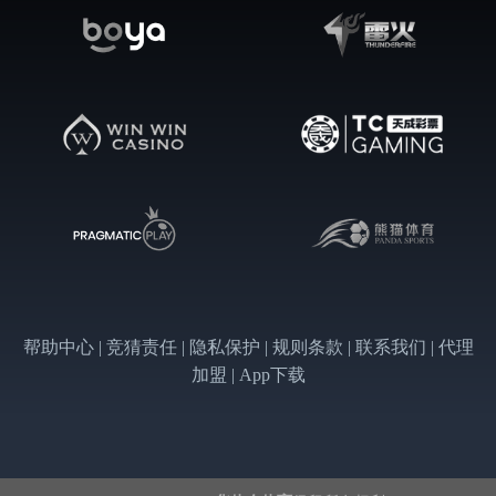
帮助中心 | 竞猜责任 | 隐私保护 | 规则条款 | 联系我们 | 代理
加盟 | App下载