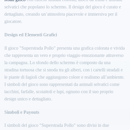
selvatici che popolano lo schermo. Il design del gioco è curato e
dettagliato, creando un’atmosfera piacevole e immersiva per il
giocatore.
Design ed Elementi Grafici
Il gioco "Superstrada Pollo" presenta una grafica colorata e vivida
che rappresenta un vero e proprio viaggio emozionante attraverso
la campagna. Lo sfondo dello schermo è composto da una
stradina tortuosa che si snoda tra gli alberi, con i cartelli stradali e
le piante di fagioli che aggiungono colore e realismo all’ambiente.
I simboli del gioco sono rappresentati da animali selvatici come
tacchini, farfalle, scoiattoli e lupi, ognuno con il suo proprio
design unico e dettagliato.
Simboli e Payouts
I simboli del gioco "Superstrada Pollo" sono divisi in due