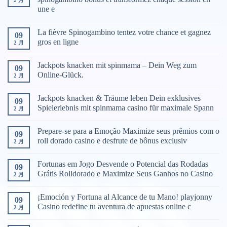
2 月
une e
La fièvre Spinogambino tentez votre chance et gagnez
09
gros en ligne
2 月
Jackpots knacken mit spinmama – Dein Weg zum
09
Online-Glück.
2 月
Jackpots knacken & Träume leben Dein exklusives
09
Spielerlebnis mit spinmama casino für maximale Spann
2 月
Prepare-se para a Emoção Maximize seus prêmios com o
09
roll dorado casino e desfrute de bônus exclusiv
2 月
Fortunas em Jogo Desvende o Potencial das Rodadas
09
Grátis Rolldorado e Maximize Seus Ganhos no Casino
2 月
¡Emoción y Fortuna al Alcance de tu Mano! playjonny
09
Casino redefine tu aventura de apuestas online c
2 月