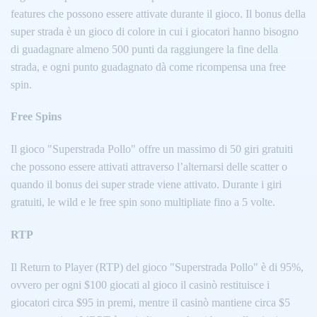
features che possono essere attivate durante il gioco. Il bonus della
super strada è un gioco di colore in cui i giocatori hanno bisogno
di guadagnare almeno 500 punti da raggiungere la fine della
strada, e ogni punto guadagnato dà come ricompensa una free
spin.
Free Spins
Il gioco "Superstrada Pollo" offre un massimo di 50 giri gratuiti
che possono essere attivati attraverso l’alternarsi delle scatter o
quando il bonus dei super strade viene attivato. Durante i giri
gratuiti, le wild e le free spin sono multipliate fino a 5 volte.
RTP
Il Return to Player (RTP) del gioco "Superstrada Pollo" è di 95%,
ovvero per ogni $100 giocati al gioco il casinò restituisce i
giocatori circa $95 in premi, mentre il casinò mantiene circa $5