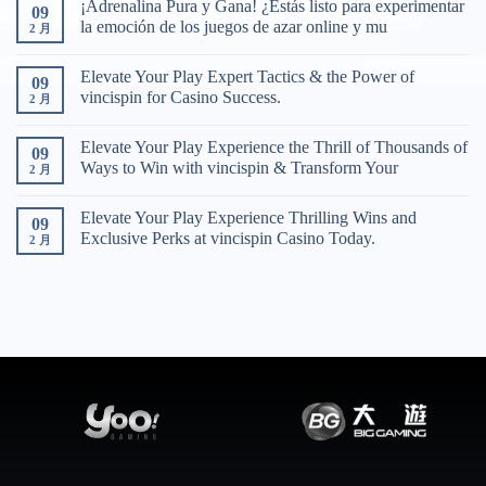
¡Adrenalina Pura y Gana! ¿Estás listo para experimentar
09
la emoción de los juegos de azar online y mu
2 月
Elevate Your Play Expert Tactics & the Power of
09
vincispin for Casino Success.
2 月
Elevate Your Play Experience the Thrill of Thousands of
09
Ways to Win with vincispin & Transform Your
2 月
Elevate Your Play Experience Thrilling Wins and
09
Exclusive Perks at vincispin Casino Today.
2 月