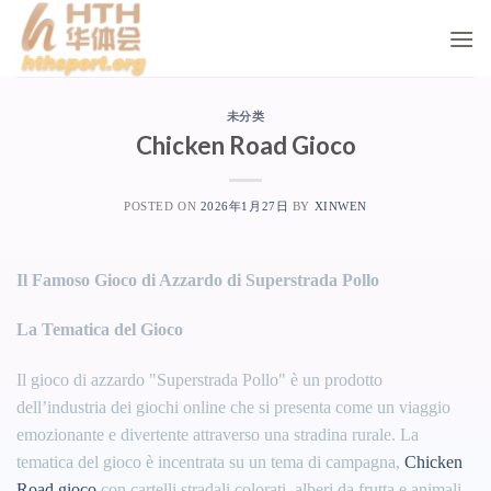
Skip
to
content
未分类
Chicken Road Gioco
POSTED ON
2026年1月27日
BY
XINWEN
Il Famoso Gioco di Azzardo di Superstrada Pollo
La Tematica del Gioco
Il gioco di azzardo "Superstrada Pollo" è un prodotto
dell’industria dei giochi online che si presenta come un viaggio
emozionante e divertente attraverso una stradina rurale. La
tematica del gioco è incentrata su un tema di campagna,
Chicken
Road gioco
con cartelli stradali colorati, alberi da frutta e animali