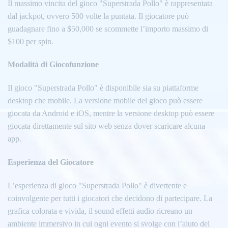
Il massimo vincita del gioco "Superstrada Pollo" è rappresentata
dal jackpot, ovvero 500 volte la puntata. Il giocatore può
guadagnare fino a $50,000 se scommette l’importo massimo di
$100 per spin.
Modalità di Giocofunzione
Il gioco "Superstrada Pollo" è disponibile sia su piattaforme
desktop che mobile. La versione mobile del gioco può essere
giocata da Android e iOS, mentre la versione desktop può essere
giocata direttamente sul sito web senza dover scaricare alcuna
app.
Esperienza del Giocatore
L’esperienza di gioco "Superstrada Pollo" è divertente e
coinvolgente per tutti i giocatori che decidono di partecipare. La
grafica colorata e vivida, il sound effetti audio ricreano un
ambiente immersivo in cui ogni evento si svolge con l’aiuto del