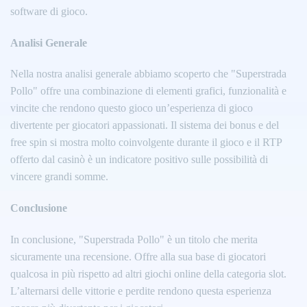
software di gioco.
Analisi Generale
Nella nostra analisi generale abbiamo scoperto che "Superstrada
Pollo" offre una combinazione di elementi grafici, funzionalità e
vincite che rendono questo gioco un’esperienza di gioco
divertente per giocatori appassionati. Il sistema dei bonus e del
free spin si mostra molto coinvolgente durante il gioco e il RTP
offerto dal casinò è un indicatore positivo sulle possibilità di
vincere grandi somme.
Conclusione
In conclusione, "Superstrada Pollo" è un titolo che merita
sicuramente una recensione. Offre alla sua base di giocatori
qualcosa in più rispetto ad altri giochi online della categoria slot.
L’alternarsi delle vittorie e perdite rendono questa esperienza