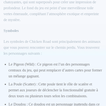
chatoyantes, qui sont superposés pour créer une impression de
profondeur. Le fond du jeu est peint d’une merveilleuse toile
vertes émeraude, complétant l’atmosphère exotique et empreinte
de mystère.
Symboles
Les symboles de Chicken Road sont principalement des animaux
que vous pouvez rencontrer sur le chemin perdu. Vous trouverez
les personnages suivants :
Le Pigeon (Wild) : Ce pigeon est l’un des personnages
centraux du jeu, qui peut remplacer d’autres cartes pour former
un mélange gagnant.
La Poule (Scatter) : Cette poule tient le rôle de scatère et
permet aux joueurs de déclencher la fonctionnalité gratuite à
deux tours ou plusieurs tours selon les combinaisons.
Le Doudou : Ce doudou est un personnage inattendu dans ce