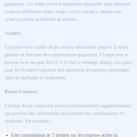
gagnantes. Les wilds peuvent également apparaître dans plusieurs
couleurs différentes (bleu, rouge, vert et orange), chaque une
ayant sa propre probabilité de paraître.
Scatters
La poule est le scatère du jeu et peut déclencher jusqu’à 25 tours
gratuits en fonction des combinaisons gagnantes. Chaque tour se
termine avec un gain fixe (5 à 10 fois la mélange initial). Les gains
pour les Scatters s’ajoutent aux paiements accumulés, permettant
ainsi de multiplier le rendement.
Bonus Features
Chicken Road comprend diverses fonctionnalités supplémentaires
qui peuvent être déclenchées en fonction des combinaisons de
symboles. Par exemple :
Une combinaison de 5 poulets sur les roulettes active la