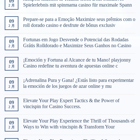
09
Spielerlebnis mit spinmama casino für maximale Spann
2 月
Prepare-se para a Emoção Maximize seus prêmios com o
09
roll dorado casino e desfrute de bônus exclusiv
2 月
Fortunas em Jogo Desvende o Potencial das Rodadas
09
Grátis Rolldorado e Maximize Seus Ganhos no Casino
2 月
¡Emoción y Fortuna al Alcance de tu Mano! playjonny
09
Casino redefine tu aventura de apuestas online c
2 月
¡Adrenalina Pura y Gana! ¿Estás listo para experimentar
09
la emoción de los juegos de azar online y mu
2 月
Elevate Your Play Expert Tactics & the Power of
09
vincispin for Casino Success.
2 月
Elevate Your Play Experience the Thrill of Thousands of
09
Ways to Win with vincispin & Transform Your
2 月