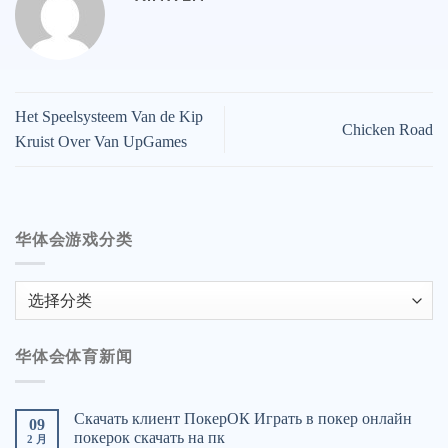
Het Speelsysteem Van de Kip
Chicken Road
Kruist Over Van UpGames
华体会游戏分类
华
体
会
华体会体育新闻
游
戏
分
Скачать клиент ПокерОК Играть в покер онлайн
09
类
покерок скачать на пк
2 月