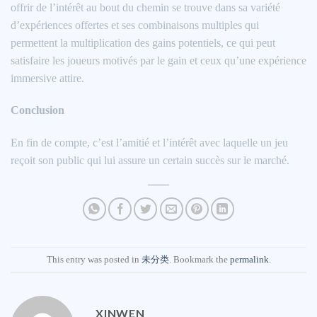
offrir de l’intérêt au bout du chemin se trouve dans sa variété
d’expériences offertes et ses combinaisons multiples qui
permettent la multiplication des gains potentiels, ce qui peut
satisfaire les joueurs motivés par le gain et ceux qu’une expérience
immersive attire.
Conclusion
En fin de compte, c’est l’amitié et l’intérêt avec laquelle un jeu
reçoit son public qui lui assure un certain succès sur le marché.
This entry was posted in
未分类
. Bookmark the
permalink
.
XINWEN