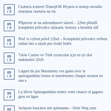
分
Скачать клиент ПокерОК Играть в покер онлайн
09
类
покерок скачать на пк
2 月
Připravte se na adrenalinové sázení – 22bet přináší
09
kompletní průvodce sázkami, bonusy a herními záž
2 月
Proč si vybrat právě 22bet – Kompletní průvodce světem
09
online her a sázek pro české hráče
2 月
7slots Casino ve Türk oyuncular için en iyi slot
09
makineleri 2026
2 月
Lappel du jeu Maximisez vos gains avec le
09
spinogambino bonus et transformez chaque session en
2 月
une e
La fièvre Spinogambino tentez votre chance et gagnez
09
gros en ligne
2 月
Jackpots knacken mit spinmama – Dein Weg zum
09