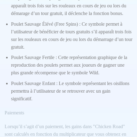
apparaît trois fois sur les rouleaux en cours de jeu ou lors du
démarage d’un tour gratuit, il déclenche la fonction bonus.
Poulet Sauvage Élévé (Free Spins) : Ce symbole permet à
l’utilisateur de bénéficier de tours gratuits s’il apparaît trois fois
sur les rouleaux en cours de jeu ou lors du démarrage d’un tour
gratuit.
Poulet Sauvage Fertile : Cette représentation graphique de la
reproduction des poulets permet aux joueurs de gagner une
plus grande récompense que le symbole Wild.
Poulet Sauvage Enfant : Le symbole représentant les oisillons
permettra à l’utilisateur de se retrouver avec un gain
significatif.
Paiements
Lorsqu’il s’agit d’un paiement, les gains dans "Chicken Road"
sont calculés en fonction du multiplicateur que vous obtenez en