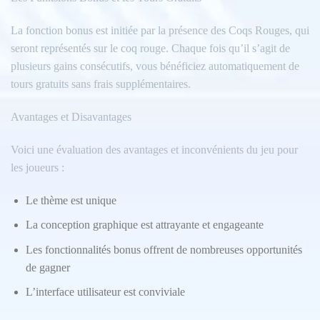
La fonction bonus est initiée par la présence des Coqs Rouges, qui
seront représentés sur le coq rouge. Chaque fois qu’il s’agit de
plusieurs gains consécutifs, vous bénéficiez automatiquement de
tours gratuits sans frais supplémentaires.
Avantages et Disavantages
Voici une évaluation des avantages et inconvénients du jeu pour
les joueurs :
Le thème est unique
La conception graphique est attrayante et engageante
Les fonctionnalités bonus offrent de nombreuses opportunités
de gagner
L’interface utilisateur est conviviale