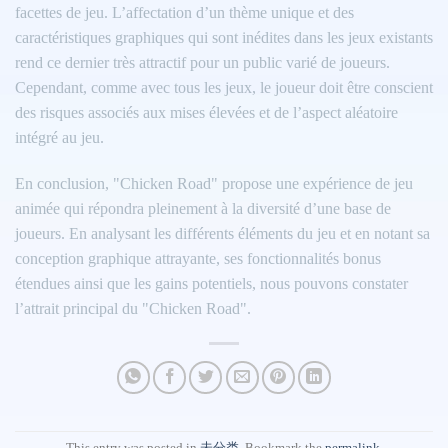
facettes de jeu. L’affectation d’un thème unique et des
caractéristiques graphiques qui sont inédites dans les jeux existants
rend ce dernier très attractif pour un public varié de joueurs.
Cependant, comme avec tous les jeux, le joueur doit être conscient
des risques associés aux mises élevées et de l’aspect aléatoire
intégré au jeu.
En conclusion, "Chicken Road" propose une expérience de jeu
animée qui répondra pleinement à la diversité d’une base de
joueurs. En analysant les différents éléments du jeu et en notant sa
conception graphique attrayante, ses fonctionnalités bonus
étendues ainsi que les gains potentiels, nous pouvons constater
l’attrait principal du "Chicken Road".