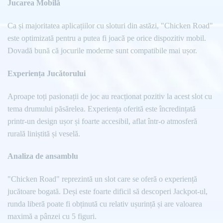
Jucarea Mobilă
Ca și majoritatea aplicațiilor cu sloturi din astăzi, "Chicken Road"
este optimizată pentru a putea fi joacă pe orice dispozitiv mobil.
Dovadă bună că jocurile moderne sunt compatibile mai ușor.
Experiența Jucătorului
Aproape toți pasionații de joc au reacționat pozitiv la acest slot cu
tema drumului păsărelea. Experiența oferită este încredințată
printr-un design ușor și foarte accesibil, aflat într-o atmosferă
rurală liniștită și veselă.
Analiza de ansamblu
"Chicken Road" reprezintă un slot care se oferă o experiență
jucătoare bogată. Deși este foarte dificil să descoperi Jackpot-ul,
runda liberă poate fi obținută cu relativ ușurință și are valoarea
maximă a pânzei cu 5 figuri.