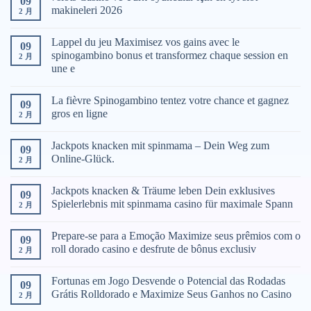
09
makineleri 2026
2 月
Lappel du jeu Maximisez vos gains avec le
09
spinogambino bonus et transformez chaque session en
2 月
une e
La fièvre Spinogambino tentez votre chance et gagnez
09
gros en ligne
2 月
Jackpots knacken mit spinmama – Dein Weg zum
09
Online-Glück.
2 月
Jackpots knacken & Träume leben Dein exklusives
09
Spielerlebnis mit spinmama casino für maximale Spann
2 月
Prepare-se para a Emoção Maximize seus prêmios com o
09
roll dorado casino e desfrute de bônus exclusiv
2 月
Fortunas em Jogo Desvende o Potencial das Rodadas
09
Grátis Rolldorado e Maximize Seus Ganhos no Casino
2 月