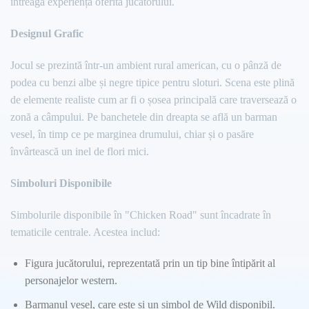
întreaga experiență oferită jucătorului.
Designul Grafic
Jocul se prezintă într-un ambient rural american, cu o pânză de
podea cu benzi albe și negre tipice pentru sloturi. Scena este plină
de elemente realiste cum ar fi o șosea principală care traversează o
zonă a câmpului. Pe banchetele din dreapta se află un barman
vesel, în timp ce pe marginea drumului, chiar și o pasăre
învârtească un inel de flori mici.
Simboluri Disponibile
Simbolurile disponibile în "Chicken Road" sunt încadrate în
tematicile centrale. Acestea includ:
Figura jucătorului, reprezentată prin un tip bine întipărit al
personajelor western.
Barmanul vesel, care este și un simbol de Wild disponibil.