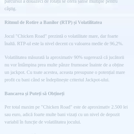
parcursul a douăzeci de rotații se oferă șanse multiple pentru
câştig.
Ritmul de Rotire a Banilor (RTP) și Volatilitatea
Jocul "Chicken Road" prezintă o volatilitate mare, dar foarte
înaltă. RTP-ul este la nivel decent cu valoarea medie de 96,2%.
Volatilitatea măsurată la aproximativ 90% sugerează că jucătorii
nu vor întâmpina prea multe pânze frumoase înainte de a obține
un jackpot. Cu toate acestea, aceasta presupune o potențial mare
profit cu bani când se îndeplinește criteriul Jackpot-ului.
Bancarea și Puteți să Obțineți
Per total maxim pe "Chicken Road" este de aproximativ 2.500 lei
sau euro, adică foarte multe bani vizați cu un nivel de depozit
variabil în funcție de volatilitatea jocului.